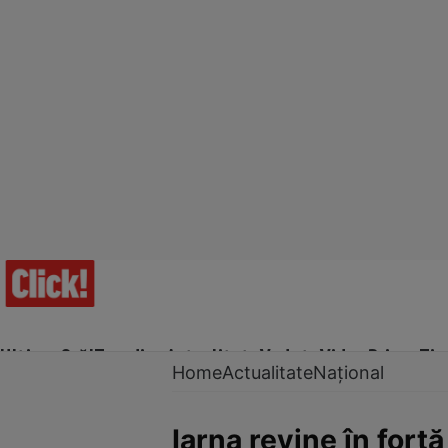
Ultima Oră!
Trending
Actualitate
Vedete
Video
Prime Ti
Home
Actualitate
Național
Iarna revine în forț