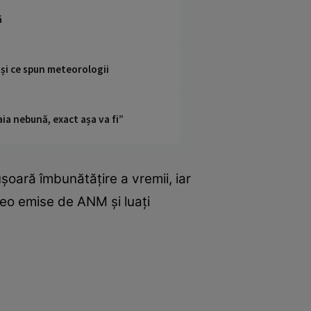
ă
 și ce spun meteorologii
ia nebună, exact așa va fi”
șoară îmbunătățire a vremii, iar
teo emise de ANM și luați