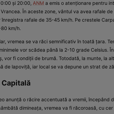
10:00 și 20:00,
ANM
a emis o atenționare pentru inte
i Vrancea. În aceste zone, vântul va avea rafale de 
r înregistra rafale de 35-45 km/h. Pe crestele Carpa
-80 km/h.
lar, vremea se va răci semnificativ în toată țara. T
r minimele vor scădea până la 2-10 grade Celsius. În
, vor fi condiții de brumă. Totodată, la munte, la al
ă de lapoviță, iar local se va depune un strat de z
 Capitală
o anunță o răcire accentuată a vremii, începând di
 sâmbătă dimineața, vremea va fi răcoroasă, cu cer n