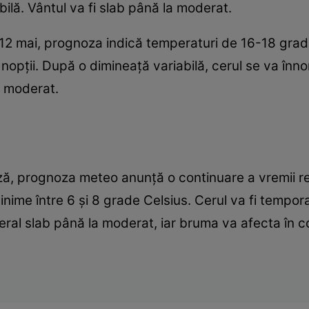
ilă. Vântul va fi slab până la moderat.
 12 mai, prognoza indică temperaturi de 16-18 grade 
pții. După o dimineață variabilă, cerul se va înnora
și moderat.
, prognoza meteo anunță o continuare a vremii re
inime între 6 și 8 grade Celsius. Cerul va fi tempora
neral slab până la moderat, iar bruma va afecta în c