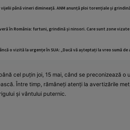
 vijelii până vineri dimineață. ANM anunță ploi torențiale și grindin
eră în România: furtuni, grindină și ninsori. Care sunt zone vizate
ncă o vizită la urgențe în SUA: „Dacă vă așteptați la vreo sumă de a
ână cel puțin joi, 15 mai, când se preconizează o u
ască. Între timp, rămâneți atenți la avertizările me
igului și vântului puternic.