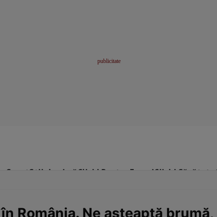
me
Sport
Stil de viață
Click! Pentru Femei
Click! Sănătate
ă în România. Ne așteaptă brumă,