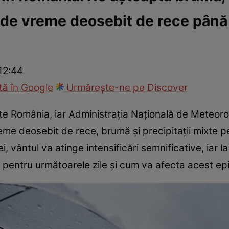
 de vreme deosebit de rece până
ie
Național
Sport
12:44
ă în Google
Urmărește-ne pe Discover
te România, iar Administrația Națională de Meteoro
me deosebit de rece, brumă și precipitații mixte pe
i, vântul va atinge intensificări semnificative, iar l
ă pentru următoarele zile și cum va afecta acest e