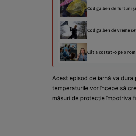
Cod galben de furtuni și
Cod galben de vreme sev
Cât a costat-o pe o româ
Acest episod de iarnă va dura p
temperaturile vor începe să cre
măsuri de protecție împotriva fr