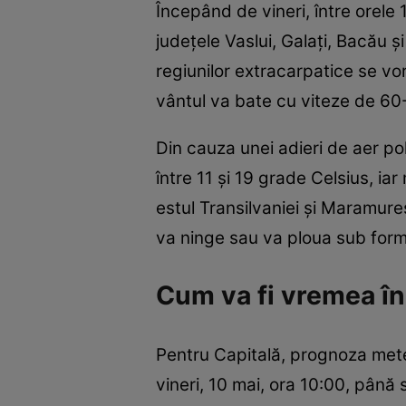
Începând de vineri, între orele 
județele Vaslui, Galați, Bacău ș
regiunilor extracarpatice se vo
vântul va bate cu viteze de 60
Din cauza unei adieri de aer po
între 11 și 19 grade Celsius, ia
estul Transilvaniei și Maramureș
va ninge sau va ploua sub form
Cum va fi vremea în
Pentru Capitală, prognoza mete
vineri, 10 mai, ora 10:00, până