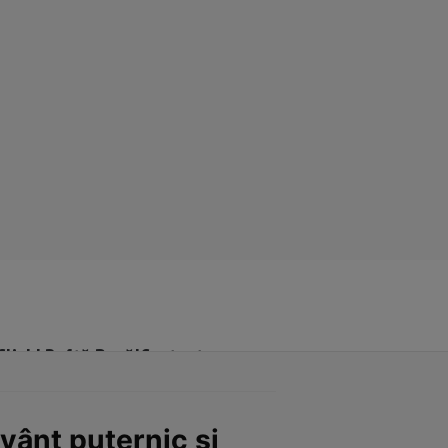
Click! Poftă Bună!
Contact
 vânt puternic și