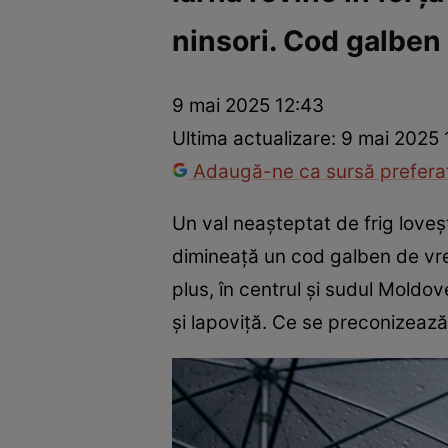
ninsori. Cod galben
Război Ucraina-Rusia
Internațional
Fapt divers
Tehnolog
9 mai 2025 12:43
Ultima actualizare:
9 mai 2025 
Adaugă-ne ca sursă preferat
Un val neașteptat de frig loveș
dimineață un cod galben de vre
plus, în centrul și sudul Moldove
și lapoviță. Ce se preconizeaz