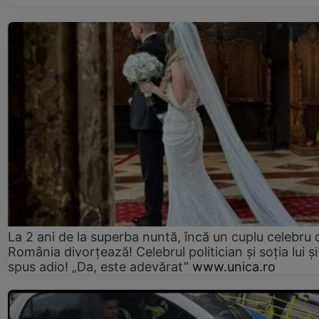
La 2 ani de la superba nuntă, încă un cuplu celebru 
România divorțează! Celebrul politician și soția lui ș
spus adio! „Da, este adevărat”
www.unica.ro