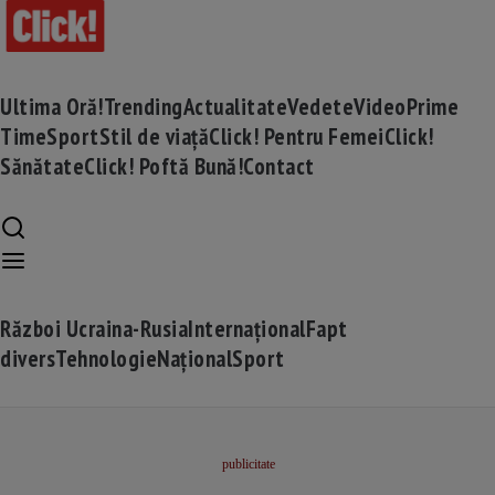
Ultima Oră!
Trending
Actualitate
Vedete
Video
Prime
Time
Sport
Stil de viață
Click! Pentru Femei
Click!
Sănătate
Click! Poftă Bună!
Contact
Război Ucraina-Rusia
Internațional
Fapt
divers
Tehnologie
Național
Sport