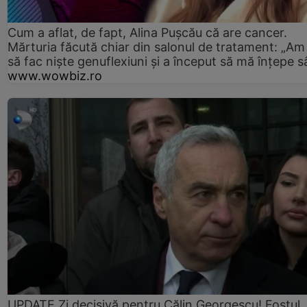
Cum a aflat, de fapt, Alina Pușcău că are cancer.
Mărturia făcută chiar din salonul de tratament: „Am
să fac niște genuflexiuni și a început să mă înțepe s
www.wowbiz.ro
UPDATE Zi decisivă pentru Călin Georgescu! Fostul