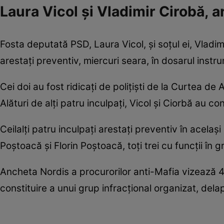
Laura Vicol și Vladimir Cirobă, a
Fosta deputată PSD, Laura Vicol, şi soţul ei, Vladimi
arestaţi preventiv, miercuri seara, în dosarul inst
Cei doi au fost ridicați de polițiști de la Curtea d
Alături de alți patru inculpați, Vicol și Ciorbă au c
Ceilalți patru inculpați arestați preventiv în acel
Poştoacă şi Florin Poştoacă, toţi trei cu funcţii în 
Ancheta Nordis a procurorilor anti-Mafia vizează 40
constituire a unui grup infracţional organizat, dela