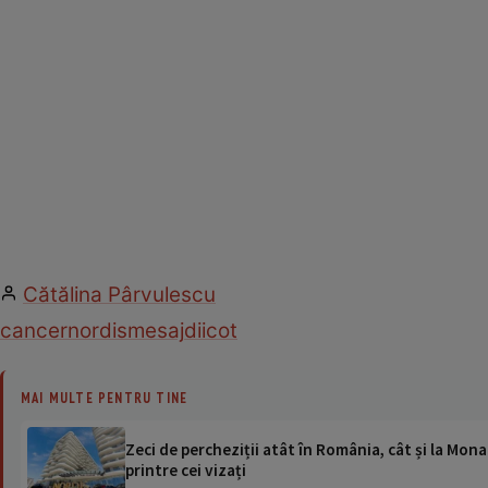
Cătălina Pârvulescu
cancer
nordis
mesaj
diicot
MAI MULTE PENTRU TINE
Zeci de percheziții atât în România, cât și la Monac
printre cei vizați