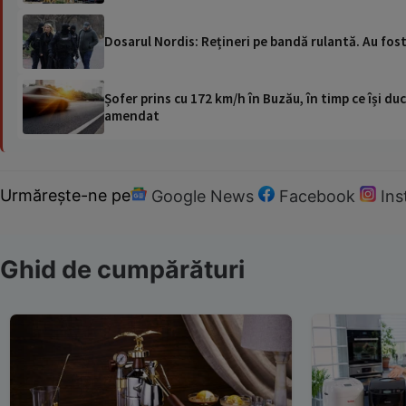
Dosarul Nordis: Rețineri pe bandă rulantă. Au fost 
Șofer prins cu 172 km/h în Buzău, în timp ce își duc
amendat
Urmărește-ne pe
Google News
Facebook
In
Ghid de cumpărături