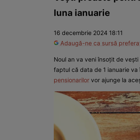
luna ianuarie
Război Ucraina-Rusia
Internațional
Fapt divers
Tehnolog
16 decembrie 2024 18:11
Adaugă-ne ca sursă preferat
Noul an va veni însoțit de veșt
faptul că data de 1 ianuarie va 
pensionarilor
vor ajunge la aceș