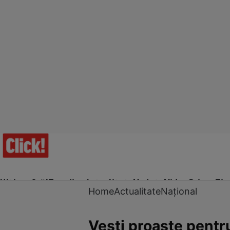
Ultima Oră!
Trending
Actualitate
Vedete
Video
Prime Ti
Home
Actualitate
Național
Vești proaste pentru