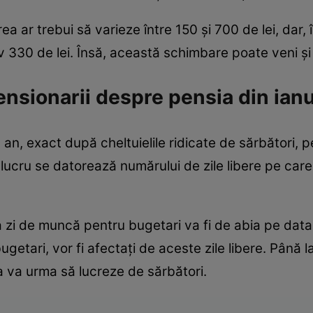
a ar trebui să varieze între 150 și 700 de lei, dar, 
v 330 de lei. Însă, această schimbare poate veni ș
ensionarii despre pensia din ian
n an, exact după cheltuielile ridicate de sărbători, 
t lucru se datorează numărului de zile libere pe car
ma zi de muncă pentru bugetari va fi de abia pe data 
bugetari, vor fi afectați de aceste zile libere. Până 
 va urma să lucreze de sărbători.