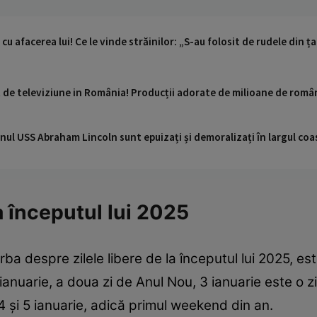
u afacerea lui! Ce le vinde străinilor: „S-au folosit de rudele din ț
 de televiziune in România! Producții adorate de milioane de român
nul USS Abraham Lincoln sunt epuizați și demoralizați în largul coas
la începutul lui 2025
ba despre zilele libere de la începutul lui 2025, es
 ianuarie, a doua zi de Anul Nou, 3 ianuarie este o z
 și 5 ianuarie, adică primul weekend din an.