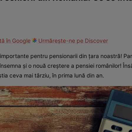
ie
Național
Sport
ă în Google
Urmărește-ne pe Discover
i importante pentru pensionarii din țara noastră! P
însemna și o nouă creștere a pensiei românilor! Însă
tia ceva mai târziu, în prima lună din an.