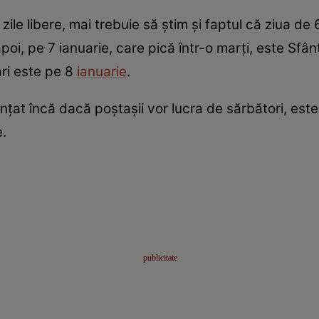
e libere, mai trebuie să știm și faptul că ziua de 6
i, pe 7 ianuarie, care pică într-o marți, este Sfânt
ari este pe 8
ianuarie
.
țat încă dacă poștașii vor lucra de sărbători, este
e.