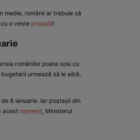
în medie, românii ar trebuie să
i cu o veste
proastă
!
uarie
pensia românilor poate sosi cu
e bugetarii urmează să le aibă,
de 8 ianuarie. Iar poștașii din
la acest
moment
, Ministerul