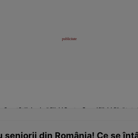
me
Sport
Stil de viață
Click! Pentru Femei
Click! Sănătate
 seniorii din România! Ce se înt