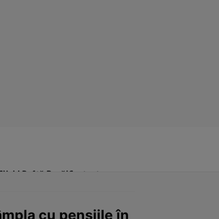
Click! Poftă Bună!
Contact
âmpla cu pensiile în