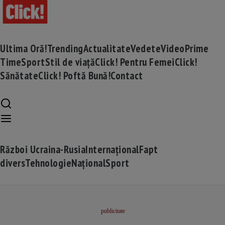
Ultima Oră!
Trending
Actualitate
Vedete
Video
Prime
Time
Sport
Stil de viață
Click! Pentru Femei
Click!
Sănătate
Click! Poftă Bună!
Contact
Război Ucraina-Rusia
Internațional
Fapt
divers
Tehnologie
Național
Sport