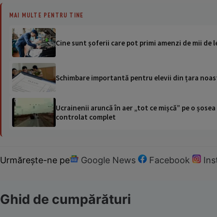
MAI MULTE PENTRU TINE
Cine sunt șoferii care pot primi amenzi de mii de le
Schimbare importantă pentru elevii din țara noast
Ucrainenii aruncă în aer „tot ce mișcă” pe o șose
controlat complet
Urmărește-ne pe
Google News
Facebook
In
Ghid de cumpărături