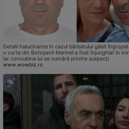
Detalii halucinante în cazul bărbatului găsit îngropat
o curte din Botoșani! Marinel a fost înjunghiat în ini
iar concubina lui se numără printre suspecți
www.wowbiz.ro