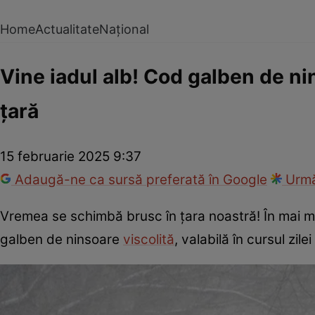
Home
Actualitate
Național
Vine iadul alb! Cod galben de ni
țară
15 februarie 2025 9:37
Adaugă-ne ca sursă preferată în Google
Urmă
Vremea se schimbă brusc în țara noastră! În mai mu
galben de ninsoare
viscolită
, valabilă în cursul zile