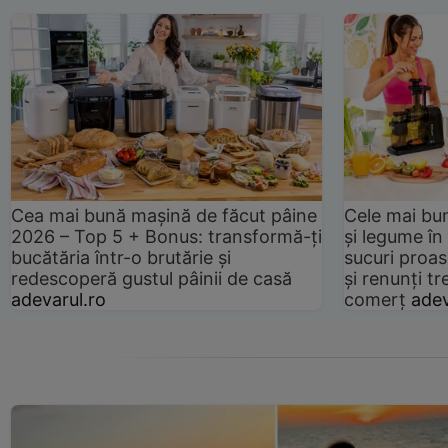
Cea mai bună mașină de făcut pâine
Cele mai bu
2026 – Top 5 + Bonus: transformă-ți
și legume în
bucătăria într-o brutărie și
sucuri proas
redescoperă gustul pâinii de casă
și renunți tr
adevarul.ro
comerț
adev