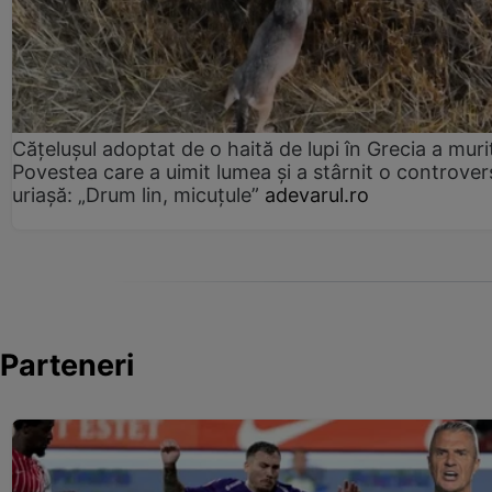
Cățelușul adoptat de o haită de lupi în Grecia a muri
Povestea care a uimit lumea și a stârnit o controver
uriașă: „Drum lin, micuțule”
adevarul.ro
Parteneri