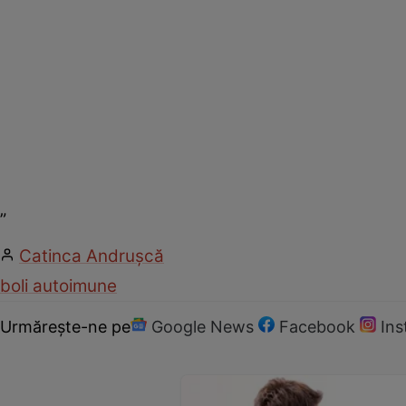
„
Catinca Andrușcă
boli autoimune
Urmărește-ne pe
Google News
Facebook
In