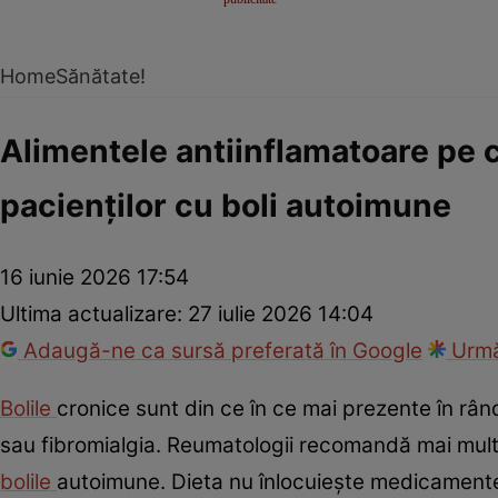
Home
Sănătate!
Alimentele antiinflamatoare pe 
pacienților cu boli autoimune
16 iunie 2026 17:54
Ultima actualizare:
27 iulie 2026 14:04
Adaugă-ne ca sursă preferată în Google
Urmă
Bolile
cronice sunt din ce în ce mai prezente în rându
sau fibromialgia. Reumatologii recomandă mai multe
bolile
autoimune. Dieta nu înlocuiește medicamentele