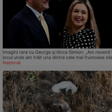
Imagini rare cu George și Ilinca Simion: „Am revenit 
locul unde am trăit una dintre cele mai frumoase zil
Național