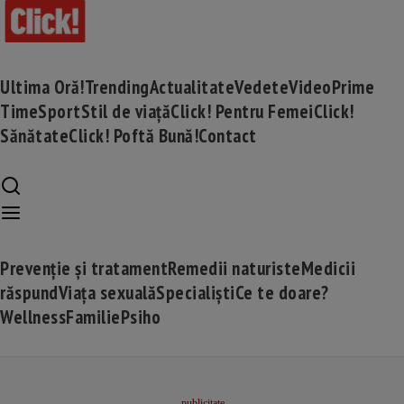
Ultima Oră!
Trending
Actualitate
Vedete
Video
Prime
Time
Sport
Stil de viață
Click! Pentru Femei
Click!
Sănătate
Click! Poftă Bună!
Contact
Prevenție și tratament
Remedii naturiste
Medicii
răspund
Viața sexuală
Specialiști
Ce te doare?
Wellness
Familie
Psiho