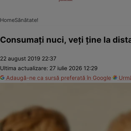
Home
Sănătate!
Consumați nuci, veți ține la dis
22 august 2019 22:37
Ultima actualizare:
27 iulie 2026 12:29
Adaugă-ne ca sursă preferată în Google
Urmă