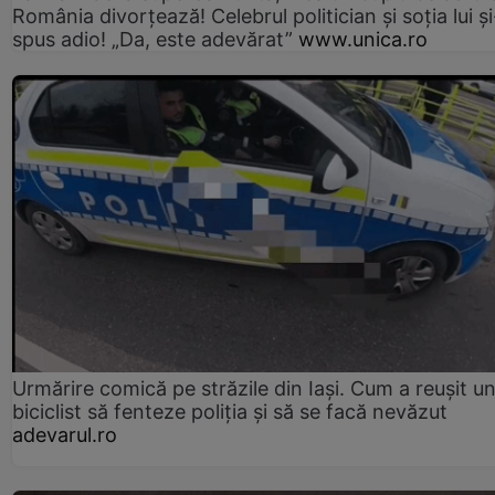
România divorțează! Celebrul politician și soția lui ș
spus adio! „Da, este adevărat”
www.unica.ro
Urmărire comică pe străzile din Iași. Cum a reușit u
biciclist să fenteze poliția și să se facă nevăzut
adevarul.ro