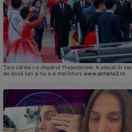
Țara căreia i-a dispărut Președintele. A plecat în va
de două luni și nu s-a mai întors
www.antena3.ro