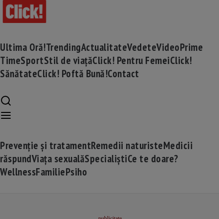
Ultima Oră!
Trending
Actualitate
Vedete
Video
Prime
Time
Sport
Stil de viață
Click! Pentru Femei
Click!
Sănătate
Click! Poftă Bună!
Contact
Prevenție și tratament
Remedii naturiste
Medicii
răspund
Viața sexuală
Specialiști
Ce te doare?
Wellness
Familie
Psiho