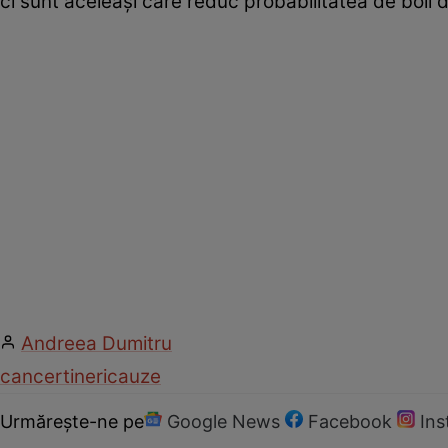
ci sunt aceleaşi care reduc probabilitatea de boli 
Andreea Dumitru
cancer
tineri
cauze
Urmărește-ne pe
Google News
Facebook
In