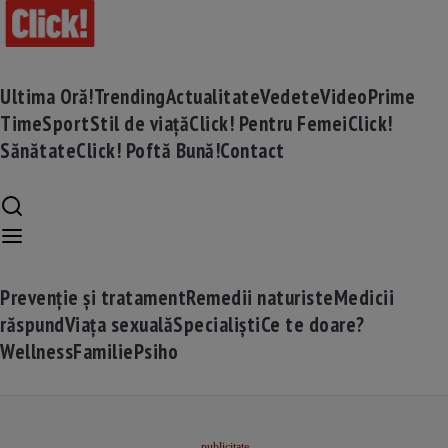
Ultima Oră!
Trending
Actualitate
Vedete
Video
Prime
Time
Sport
Stil de viață
Click! Pentru Femei
Click!
Sănătate
Click! Poftă Bună!
Contact
Prevenție și tratament
Remedii naturiste
Medicii
răspund
Viața sexuală
Specialiști
Ce te doare?
Wellness
Familie
Psiho