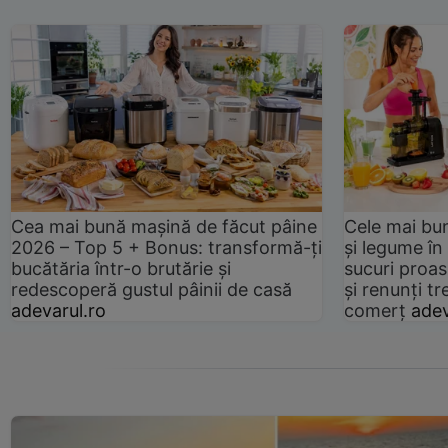
Cea mai bună mașină de făcut pâine
Cele mai bu
2026 – Top 5 + Bonus: transformă-ți
și legume în
bucătăria într-o brutărie și
sucuri proas
redescoperă gustul pâinii de casă
și renunți tr
adevarul.ro
comerț
adev