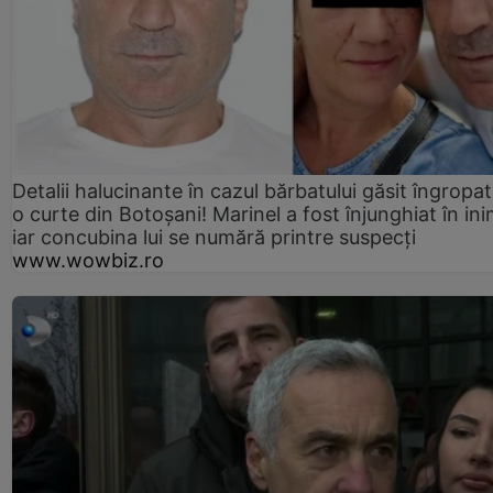
Detalii halucinante în cazul bărbatului găsit îngropat
o curte din Botoșani! Marinel a fost înjunghiat în ini
iar concubina lui se numără printre suspecți
www.wowbiz.ro