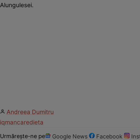
Alungulesei.
Andreea Dumitru
iq
mancare
dieta
Urmărește-ne pe
Google News
Facebook
In