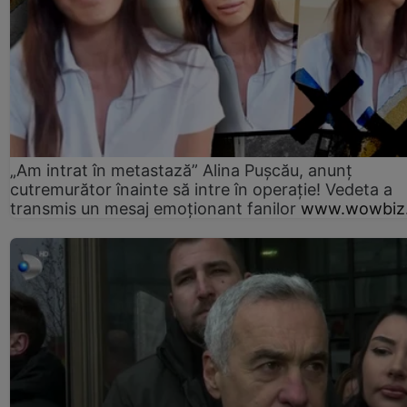
„Am intrat în metastază” Alina Pușcău, anunț
cutremurător înainte să intre în operație! Vedeta a
transmis un mesaj emoționant fanilor
www.wowbiz.