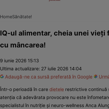
Home
Sănătate!
IQ-ul alimentar, cheia unei vieți 
cu mâncarea!
9 iunie 2026 15:13
Ultima actualizare:
27 iulie 2026 14:04
Adaugă-ne ca sursă preferată în Google
Urmă
Într-o perioadă în care
dietele
restrictive continuă 
atenția că adevărata provocare nu este înfometarea
specialistul în nutriție și neuro-wellness Anca Alun