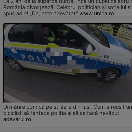
La 2 ani de la superba nuntă, încă un cuplu celebru 
România divorțează! Celebrul politician și soția lui ș
spus adio! „Da, este adevărat”
www.unica.ro
Urmărire comică pe străzile din Iași. Cum a reușit u
biciclist să fenteze poliția și să se facă nevăzut
adevarul.ro