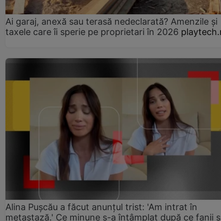
Ai garaj, anexă sau terasă nedeclarată? Amenzile și
taxele care îi sperie pe proprietari în 2026
playtech.
Alina Pușcău a făcut anunțul trist: 'Am intrat în
metastază.' Ce minune s-a întâmplat după ce fanii 