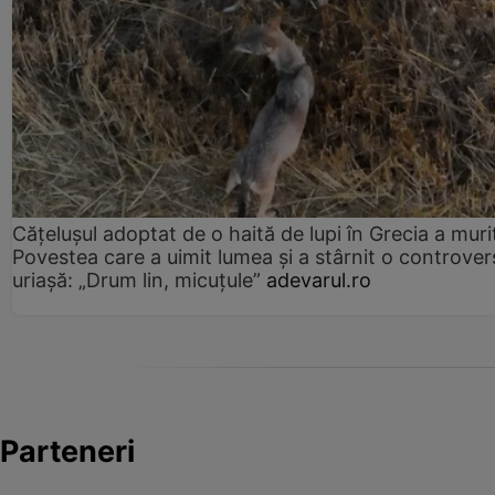
Cățelușul adoptat de o haită de lupi în Grecia a muri
Povestea care a uimit lumea și a stârnit o controver
uriașă: „Drum lin, micuțule”
adevarul.ro
Parteneri