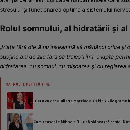
atenția de la restricții către fundamentele care su
stresului și funcționarea optimă a sistemului nervo
Rolul somnului, al hidratării și al
„Viața fără dietă nu înseamnă să mănânci orice și or
susține ani de zile fără să trăiești într-o luptă pe
hidratarea, cu somnul, cu mișcarea și cu reglarea s
MAI MULTE PENTRU TINE
Dieta cu care Iuliana Marciuc a slăbit 7 kilograme
Cum reușește Mihaela Bilic să slăbească rapid. Die