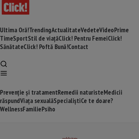
Ultima Oră!
Trending
Actualitate
Vedete
Video
Prime
Time
Sport
Stil de viață
Click! Pentru Femei
Click!
Sănătate
Click! Poftă Bună!
Contact
Prevenție și tratament
Remedii naturiste
Medicii
răspund
Viața sexuală
Specialiști
Ce te doare?
Wellness
Familie
Psiho