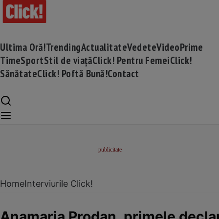
Ultima Oră!
Trending
Actualitate
Vedete
Video
Prime
Time
Sport
Stil de viață
Click! Pentru Femei
Click!
Sănătate
Click! Poftă Bună!
Contact
Home
Interviurile Click!
Anamaria Prodan, primele declar