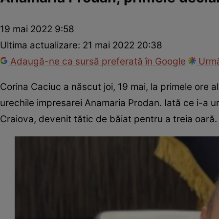
19 mai 2022 9:58
Ultima actualizare:
21 mai 2022 20:38
Adaugă-ne ca sursă preferată în Google
Urmă
Corina Caciuc a născut joi, 19 mai, la primele ore al
urechile impresarei Anamaria Prodan. Iată ce i-a ura
Craiova, devenit tătic de băiat pentru a treia oară.