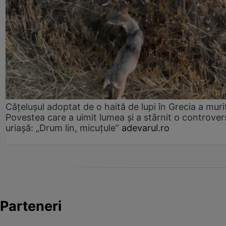
Cățelușul adoptat de o haită de lupi în Grecia a muri
Povestea care a uimit lumea și a stârnit o controver
uriașă: „Drum lin, micuțule”
adevarul.ro
Parteneri