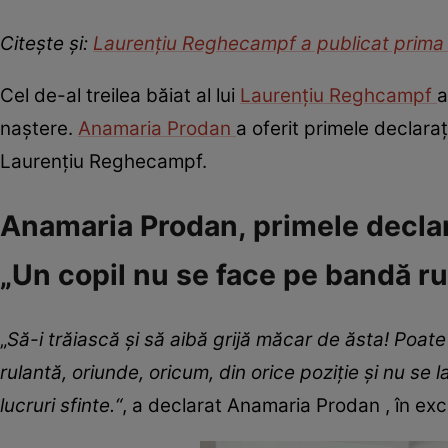
Citește și:
Laurențiu Reghecampf a publicat prima i
Cel de-al treilea băiat al lui
Laurențiu Reghcampf
a
naștere.
Anamaria Prodan
a oferit primele declaraț
Laurențiu Reghecampf.
Anamaria Prodan, primele declar
„Un copil nu se face pe bandă rul
„
Să-i trăiască și să aibă grijă măcar de ăsta! Poat
rulantă, oriunde, oricum, din orice poziție și nu se 
lucruri sfinte.“
, a declarat Anamaria Prodan , în excl