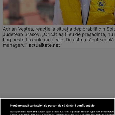
Adrian Veștea, reacție la situația deplorabilă din Spit
Județean Brașov: „Oricât aș fi eu de președinte, nu
bag peste fluxurile medicale. De asta a făcut școală
managerul”
actualitate.net
Nouă ne pasă ca datele tale personale să rămână confidențiale
Noi și partenerii noștri
606
stocăm și/sau accesăm informații pe dispozitivul dvs., precum identificatorii
cookie unici pentru prelucrarea datelor cu caracter personal. Puteți accepta sau gestiona alegerile