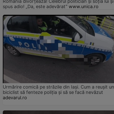
România divorțează! Celebrul politician și soția lui ș
spus adio! „Da, este adevărat”
www.unica.ro
Urmărire comică pe străzile din Iași. Cum a reușit u
biciclist să fenteze poliția și să se facă nevăzut
adevarul.ro