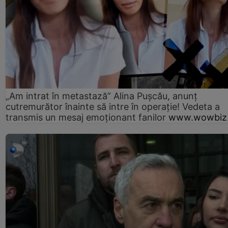
„Am intrat în metastază” Alina Pușcău, anunț
cutremurător înainte să intre în operație! Vedeta a
transmis un mesaj emoționant fanilor
www.wowbiz.