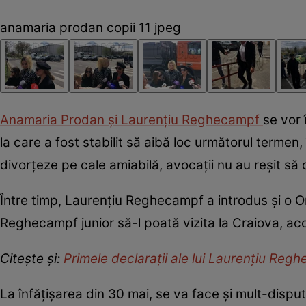
anamaria prodan copii 11 jpeg
Anamaria Prodan și Laurențiu Reghecampf
se vor 
la care a fost stabilit să aibă loc următorul termen,
divorțeze pe cale amiabilă, avocații nu au reșit să 
Între timp, Laurențiu Reghecampf a introdus și o O
Reghecampf junior să-l poată vizita la Craiova, ac
Citește și:
Primele declarații ale lui Laurențiu Re
La înfățișarea din 30 mai, se va face și mult-disp