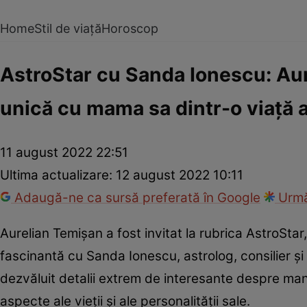
Home
Stil de viață
Horoscop
AstroStar cu Sanda Ionescu: Aur
unică cu mama sa dintr-o viață 
11 august 2022 22:51
Ultima actualizare:
12 august 2022 10:11
Adaugă-ne ca sursă preferată în Google
Urmă
Aurelian Temișan a fost invitat la rubrica AstroStar
fascinantă cu Sanda Ionescu, astrolog, consilier și 
dezvăluit detalii extrem de interesante despre mani
aspecte ale vieții și ale personalității sale.