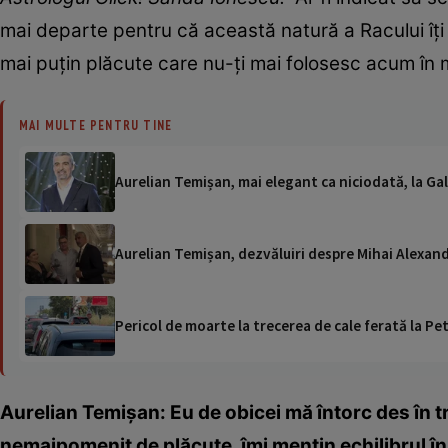
mai departe pentru că această natură a Racului îți d
mai puțin plăcute care nu-ți mai folosesc acum în
MAI MULTE PENTRU TINE
Aurelian Temișan, mai elegant ca niciodată, la Gala
Aurelian Temișan, dezvăluiri despre Mihai Alexan
Pericol de moarte la trecerea de cale ferată la Pet
Aurelian Temișan:
Eu de obicei mă întorc des în t
nemaipomenit de plăcute, îmi mențin echilibrul în