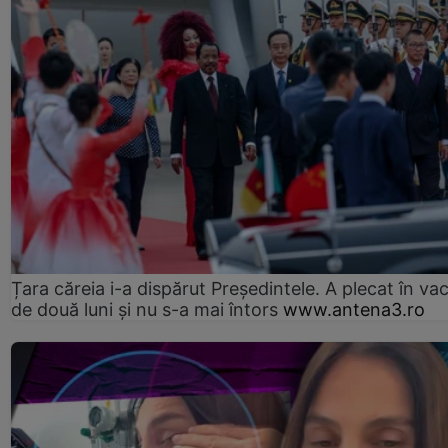
Țara căreia i-a dispărut Președintele. A plecat în va
de două luni și nu s-a mai întors
www.antena3.ro