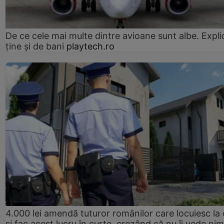
De ce cele mai multe dintre avioane sunt albe. Expli
ține și de bani
playtech.ro
4.000 lei amendă tuturor românilor care locuiesc la
și fac acest lucru în curte, crezând că nu îi vede ni