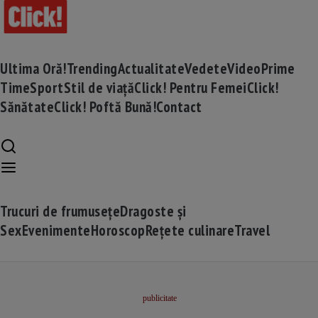
Ultima Oră!
Trending
Actualitate
Vedete
Video
Prime
Time
Sport
Stil de viață
Click! Pentru Femei
Click!
Sănătate
Click! Poftă Bună!
Contact
Trucuri de frumusețe
Dragoste și
Sex
Evenimente
Horoscop
Rețete culinare
Travel