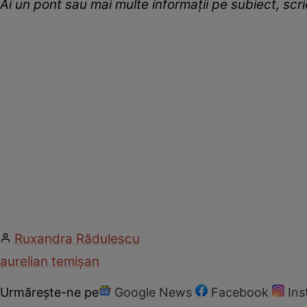
Ai un pont sau mai multe informații pe subiect, sc
Ruxandra Rădulescu
aurelian temișan
Urmărește-ne pe
Google News
Facebook
In