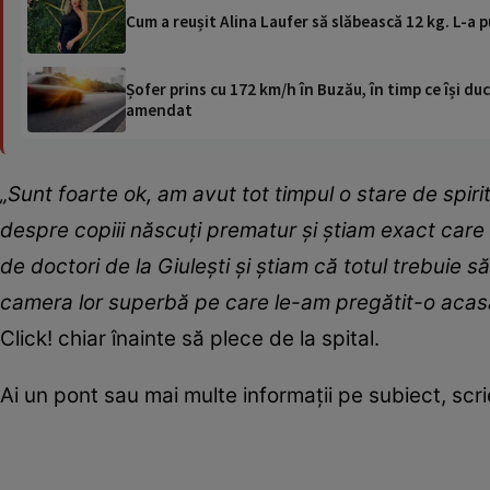
Cum a reușit Alina Laufer să slăbească 12 kg. L-a pu
Șofer prins cu 172 km/h în Buzău, în timp ce își duc
amendat
„Sunt foarte ok, am avut tot timpul o stare de spi
despre copiii născuți prematur și știam exact care 
de doctori de la Giulești și știam că totul trebuie să
camera lor superbă pe care le-am pregătit-o acasă
Click! chiar înainte să plece de la spital.
Ai un pont sau mai multe informații pe subiect, sc