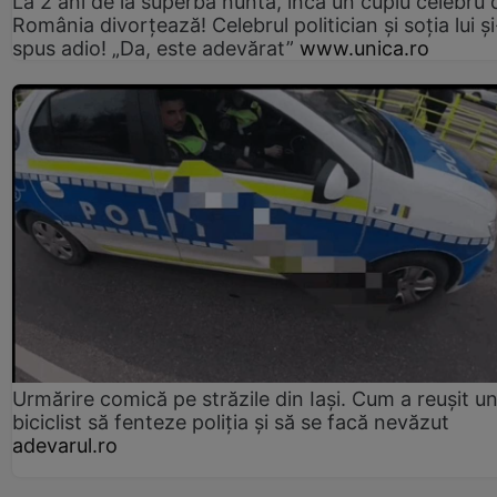
La 2 ani de la superba nuntă, încă un cuplu celebru 
România divorțează! Celebrul politician și soția lui ș
spus adio! „Da, este adevărat”
www.unica.ro
Urmărire comică pe străzile din Iași. Cum a reușit u
biciclist să fenteze poliția și să se facă nevăzut
adevarul.ro