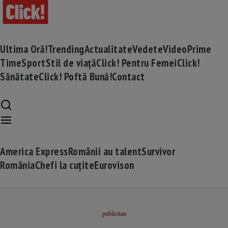
Ultima Oră!
Trending
Actualitate
Vedete
Video
Prime
Time
Sport
Stil de viață
Click! Pentru Femei
Click!
Sănătate
Click! Poftă Bună!
Contact
America Express
Românii au talent
Survivor
România
Chefi la cuțite
Eurovison