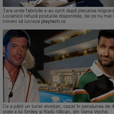
Țara unde fabricile s-au oprit după plecarea migranți
Localnicii refuză posturile disponibile, de ce nu mai 
nimeni să lucreze
playtech.ro
Ce a pățit un turist elvețian, cazat în pensiunea de 
stele a lui Smiley și Radu Vâlcan, din Vama Veche: