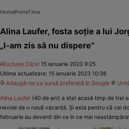
Home
PrimeTime
Alina Laufer, fosta soție a lui Jo
„I-am zis să nu dispere”
#Exclusiv Click!
15 ianuarie 2023 9:25
Ultima actualizare:
15 ianuarie 2023 10:38
Adaugă-ne ca sursă preferată în Google
Urmă
Alina Laufer
(40 de ani) a stat acasă timp de trei 
nevoie de o nouă vacanță. Și asta pentru că cei do
februarie au devenit din ce în ce mai neastâmpărați.