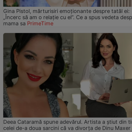
Gina Pistol, mărturisiri emoționante despre tatăl ei:
„Încerc să am o relație cu el”. Ce a spus vedeta des
mama sa
PrimeTime
Deea Cataramă spune adevărul. Artista a știut din t
celei de-a doua sarcini că va divorța de Dinu Maxer