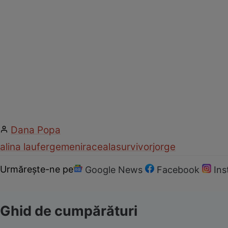
Dana Popa
alina laufer
gemeni
raceala
survivor
jorge
Urmărește-ne pe
Google News
Facebook
In
Ghid de cumpărături