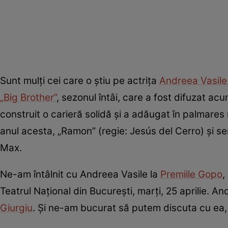
Sunt mulți cei care o știu pe actrița
Andreea Vasil
„Big Brother”
, sezonul întâi, care a fost difuzat acu
construit o carieră solidă și a adăugat în palmares 
anul acesta, „Ramon” (regie: Jesús del Cerro) și s
Max.
Ne-am întâlnit cu Andreea Vasile la
Premiile Gopo
,
Teatrul Național din București, marți, 25 aprilie. An
Giurgiu
. Și ne-am bucurat să putem discuta cu ea, 