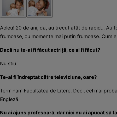
Aoleu! 20 de ani, da, au trecut atât de rapid... Au 
frumoase, cu momente mai puțin frumoase. Cum e v
Dacă nu te-ai fi făcut actriță, ce ai fi făcut?
Nu știu.
Te-ai fi îndreptat către televiziune, oare?
Terminam Facultatea de Litere. Deci, cel mai proba
Engleză.
Nu ai ajuns profesoară, dar nici nu ai apucat să f