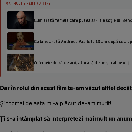
MAI MULTE PENTRU TINE
Cum arată femeia care putea să-i fie soţie lui Ben
Ce bine arată Andreea Vasile la 13 ani după ce a a
O femeie de 41 de ani, atacată de un șacal pe ulița
Dar în rolul din acest film te-am văzut altfel decât
Și tocmai de asta mi-a plăcut de-am murit!
Ți s-a întâmplat să interpretezi mai mult un anume