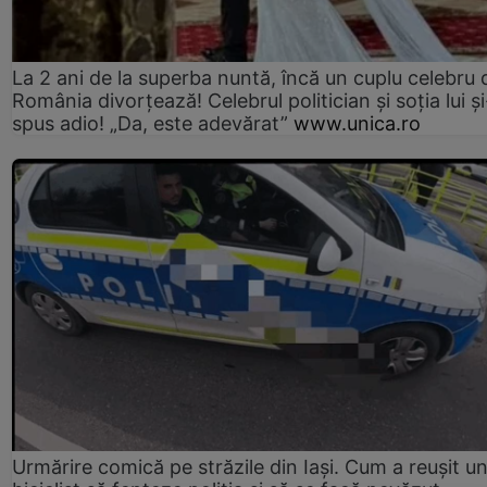
La 2 ani de la superba nuntă, încă un cuplu celebru 
România divorțează! Celebrul politician și soția lui ș
spus adio! „Da, este adevărat”
www.unica.ro
Urmărire comică pe străzile din Iași. Cum a reușit u