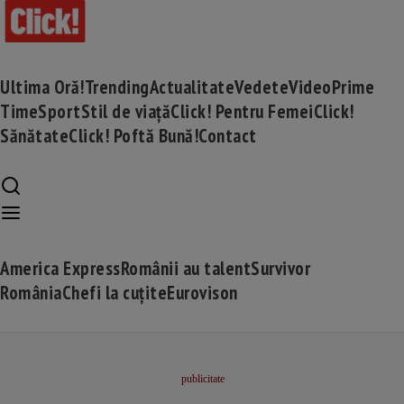
Ultima Oră!
Trending
Actualitate
Vedete
Video
Prime
Time
Sport
Stil de viață
Click! Pentru Femei
Click!
Sănătate
Click! Poftă Bună!
Contact
America Express
Românii au talent
Survivor
România
Chefi la cuțite
Eurovison