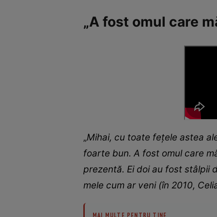
„A fost omul care mă
„
Mihai, cu toate fețele astea a
foarte bun. A fost omul care mă
prezentă. Ei doi au fost stâlpii
mele cum ar veni (în 2010, Celi
MAI MULTE PENTRU TINE