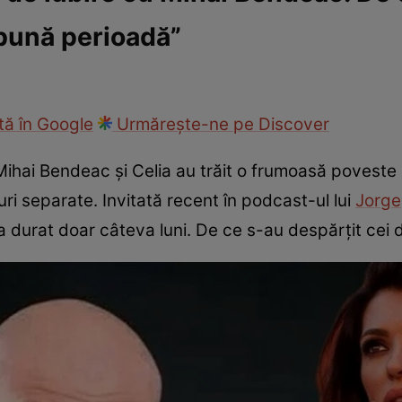
 bună perioadă”
fi la cuțite
Eurovison
ă în Google
Urmărește-ne pe Discover
Mihai Bendeac și Celia au trăit o frumoasă poveste
i separate. Invitată recent în podcast-ul lui
Jorge
 a durat doar câteva luni. De ce s-au despărțit cei 