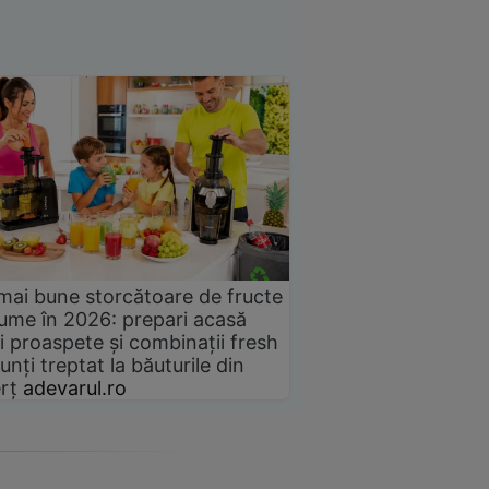
mai bune storcătoare de fructe
gume în 2026: prepari acasă
i proaspete și combinații fresh
unți treptat la băuturile din
rț
adevarul.ro