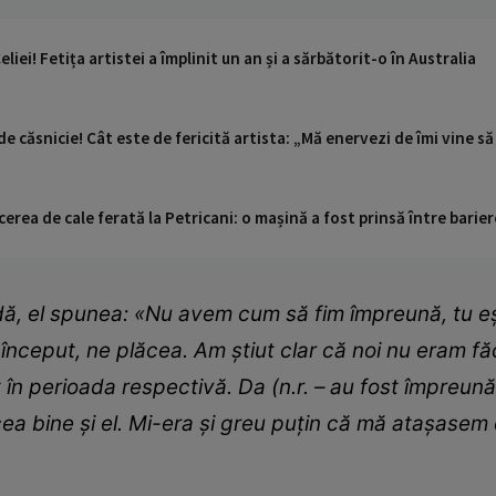
eliei! Fetița artistei a împlinit un an și a sărbătorit-o în Australia
de căsnicie! Cât este de fericită artista: „Mă enervezi de îmi vine să
cerea de cale ferată la Petricani: o mașină a fost prinsă între barier
dă, el spunea: «Nu avem cum să fim împreună, tu e
început, ne plăcea. Am știut clar că noi nu eram făc
n perioada respectivă. Da (n.r. – au fost împreună 
cea bine și el. Mi-era și greu puțin că mă atașasem 