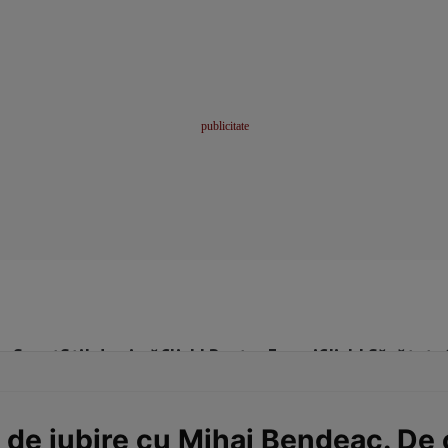
me
Sport
Stil de viață
Click! Pentru Femei
Click! Sănătate
a de iubire cu Mihai Bendeac. De 