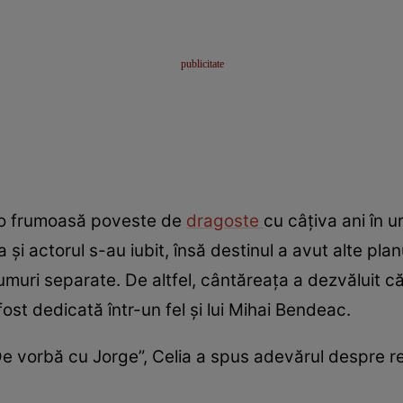
t o frumoasă poveste de
dragoste
cu câțiva ani în u
 și actorul s-au iubit, însă destinul a avut alte plan
umuri separate. De altfel, cântăreața a dezvăluit că
ost dedicată într-un fel și lui Mihai Bendeac.
e vorbă cu Jorge”, Celia a spus adevărul despre rela