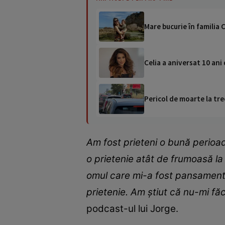
Mare bucurie în familia C
Celia a aniversat 10 ani 
Pericol de moarte la tre
Am fost prieteni o bună perioa
o prietenie atât de frumoasă la 
omul care mi-a fost pansament î
prietenie. Am știut că nu-mi fă
podcast-ul lui Jorge.