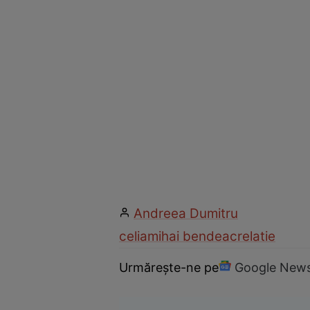
Andreea Dumitru
celia
mihai bendeac
relatie
Urmărește-ne pe
Google New