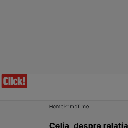
Ultima Oră!
Trending
Actualitate
Vedete
Video
Prime Ti
Home
PrimeTime
Celia, despre relați