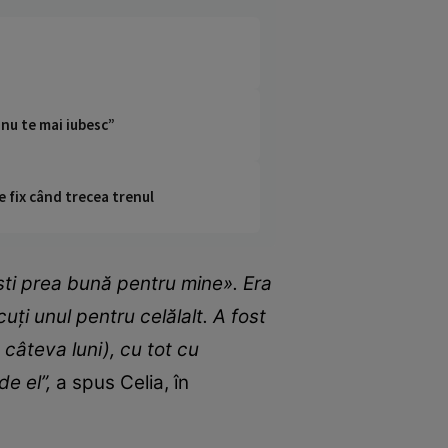
 nu te mai iubesc”
e fix când trecea trenul
ști prea bună pentru mine». Era
uți unul pentru celălalt. A fost
câteva luni), cu tot cu
de el”,
a spus Celia, în