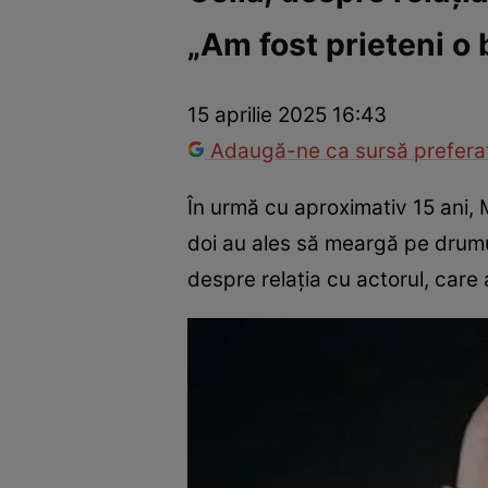
„Am fost prieteni o
America Express
Românii au talent
Survivor România
Che
15 aprilie 2025 16:43
Adaugă-ne ca sursă preferat
În urmă cu aproximativ 15 ani, 
doi au ales să meargă pe drumur
despre relația cu actorul, care