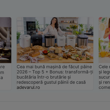
are
Cea mai bună mașină de făcut pâine
Cele 
2026 – Top 5 + Bonus: transformă-ți
și le
um
bucătăria într-o brutărie și
sucur
ta
redescoperă gustul pâinii de casă
și ren
adevarul.ro
come