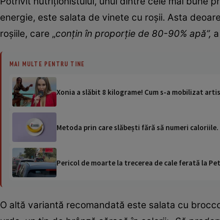
Potrivit nutriționistului, unul dintre cele mai bune 
energie, este salata de vinete cu roșii. Asta deoar
roșiile, care „
conțin în proporție de 80-90% apă”,
a 
MAI MULTE PENTRU TINE
Xonia a slăbit 8 kilograme! Cum s-a mobilizat arti
Metoda prin care slăbești fără să numeri caloriile
Pericol de moarte la trecerea de cale ferată la Pet
O altă variantă recomandată este salata cu broccoli