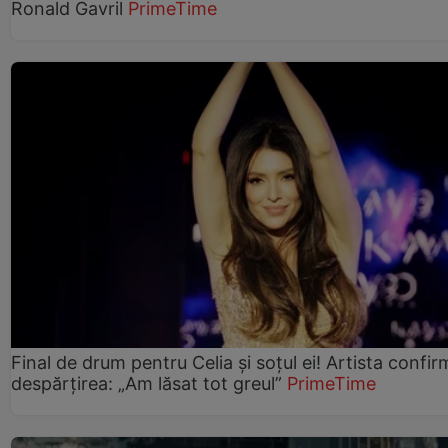
Ronald Gavril
PrimeTime
Final de drum pentru Celia și soțul ei! Artista confir
despărțirea: „Am lăsat tot greul”
PrimeTime