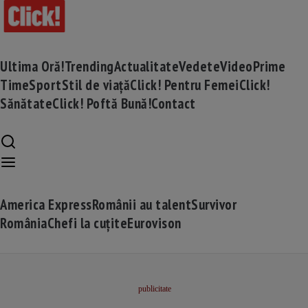
Ultima Oră!
Trending
Actualitate
Vedete
Video
Prime
Time
Sport
Stil de viață
Click! Pentru Femei
Click!
Sănătate
Click! Poftă Bună!
Contact
America Express
Românii au talent
Survivor
România
Chefi la cuțite
Eurovison