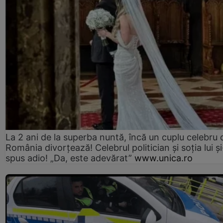
La 2 ani de la superba nuntă, încă un cuplu celebru 
România divorțează! Celebrul politician și soția lui ș
spus adio! „Da, este adevărat”
www.unica.ro