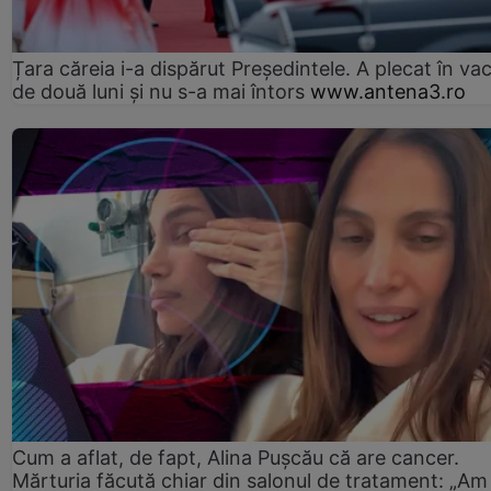
Țara căreia i-a dispărut Președintele. A plecat în va
de două luni și nu s-a mai întors
www.antena3.ro
Cum a aflat, de fapt, Alina Pușcău că are cancer.
Mărturia făcută chiar din salonul de tratament: „Am