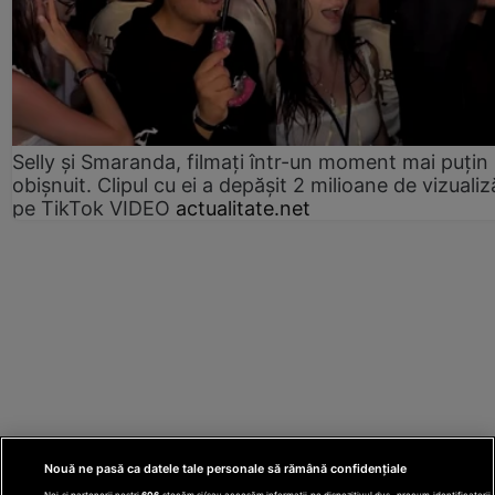
Selly și Smaranda, filmați într-un moment mai puțin
obișnuit. Clipul cu ei a depășit 2 milioane de vizualiz
pe TikTok VIDEO
actualitate.net
Nouă ne pasă ca datele tale personale să rămână confidențiale
Noi și partenerii noștri
606
stocăm și/sau accesăm informații pe dispozitivul dvs., precum identificatorii