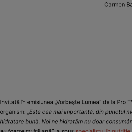
Carmen Ba
Invitată în emisiunea „Vorbește Lumea” de la Pro T
organism: „
Este cea mai importantă, din punctul me
hidratare bună. Noi ne hidratăm nu doar consumând l
au foarte multă apă”
, a spus
specialistul în nutriție
.