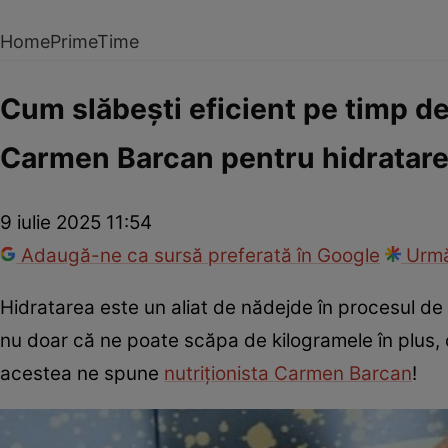
Home
PrimeTime
Cum slăbești eficient pe timp d
Carmen Barcan pentru hidratare 
9 iulie 2025 11:54
Adaugă-ne ca sursă preferată în Google
Urmă
Hidratarea este un aliat de nădejde în procesul de s
nu doar că ne poate scăpa de kilogramele în plus, c
acestea ne spune
nutriționista Carmen Barcan
!