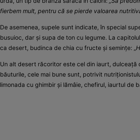
urda, un tip de brânză săracă în calorii:
„Să predomi
fierbem mult, pentru că se pierde valoarea nutritiv
De asemenea, supele sunt indicate, în special sup
busuioc, dar și supa de ton cu legume. La capitolu
ca desert, budinca de chia cu fructe și semințe: „
H
Un alt desert răcoritor este cel din iaurt, dulceaț
băuturile, cele mai bune sunt, potrivit nutriționistulu
limonada cu ghimbir și lămâie, chefirul, iaurtul de