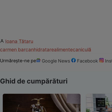
Ioana Tătaru
carmen barcan
hidratare
alimente
caniculă
Urmărește-ne pe
Google News
Facebook
In
Ghid de cumpărături