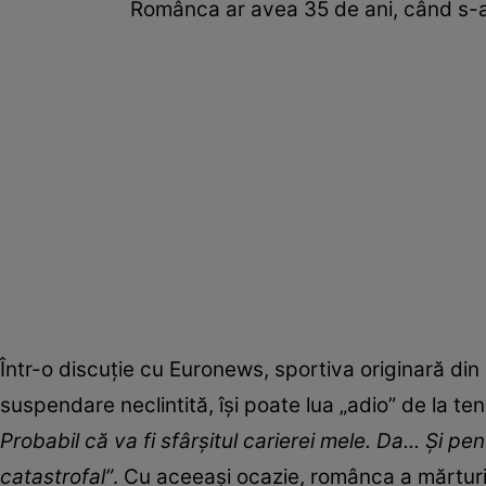
Românca ar avea 35 de ani, când s-a
Într-o discuție cu Euronews, sportiva originară d
suspendare neclintită, își poate lua „adio” de la ten
Probabil că va fi sfârşitul carierei mele. Da... Şi p
catastrofal”
. Cu aceeași ocazie, românca a mărturis