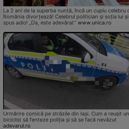
La 2 ani de la superba nuntă, încă un cuplu celebru 
România divorțează! Celebrul politician și soția lui ș
spus adio! „Da, este adevărat”
www.unica.ro
Urmărire comică pe străzile din Iași. Cum a reușit u
biciclist să fenteze poliția și să se facă nevăzut
adevarul.ro