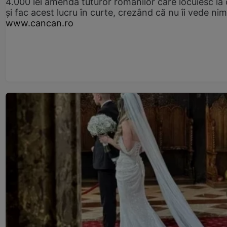
4.000 lei amendă tuturor românilor care locuiesc la
și fac acest lucru în curte, crezând că nu îi vede ni
www.cancan.ro