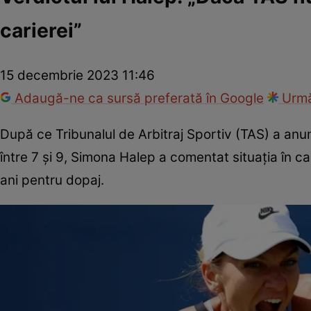
carierei”
15 decembrie 2023 11:46
Adaugă-ne ca sursă preferată în Google
Urmă
După ce Tribunalul de Arbitraj Sportiv (TAS) a anunț
între 7 și 9, Simona Halep a comentat situația în ca
ani pentru dopaj.