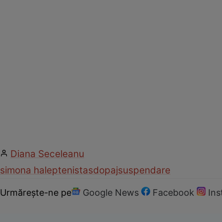
Diana Seceleanu
simona halep
tenis
tas
dopaj
suspendare
Urmărește-ne pe
Google News
Facebook
In