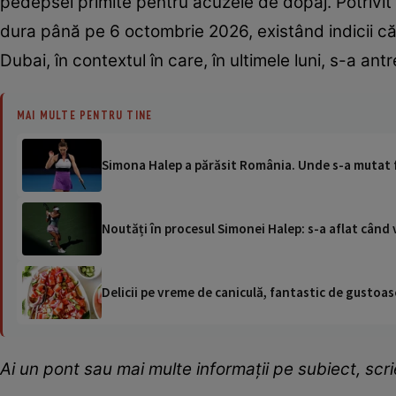
pedepsei primite pentru acuzele de dopaj. Potrivi
dura până pe 6 octombrie 2026, existând indicii că 
Dubai, în contextul în care, în ultimele luni, s-a a
MAI MULTE PENTRU TINE
Simona Halep a părăsit România. Unde s-a mutat f
Noutăți în procesul Simonei Halep: s-a aflat când v
Delicii pe vreme de caniculă, fantastic de gustoase
Ai un pont sau mai multe informații pe subiect, sc