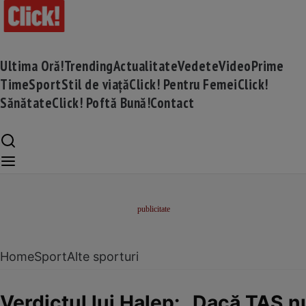
Ultima Oră!
Trending
Actualitate
Vedete
Video
Prime
Time
Sport
Stil de viață
Click! Pentru Femei
Click!
Sănătate
Click! Poftă Bună!
Contact
Home
Sport
Alte sporturi
Verdictul lui Halep: „Dacă TAS n