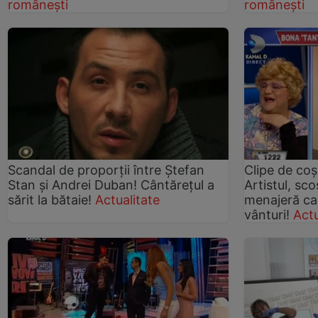
românești
românești
Scandal de proporții între Ștefan
Clipe de co
Stan și Andrei Duban! Cântărețul a
Artistul, sco
sărit la bătaie!
Actualitate
menajeră car
vânturi!
Actu