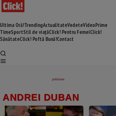
Ultima Oră!
Trending
Actualitate
Vedete
Video
Prime
Time
Sport
Stil de viață
Click! Pentru Femei
Click!
Sănătate
Click! Poftă Bună!
Contact
ANDREI DUBAN