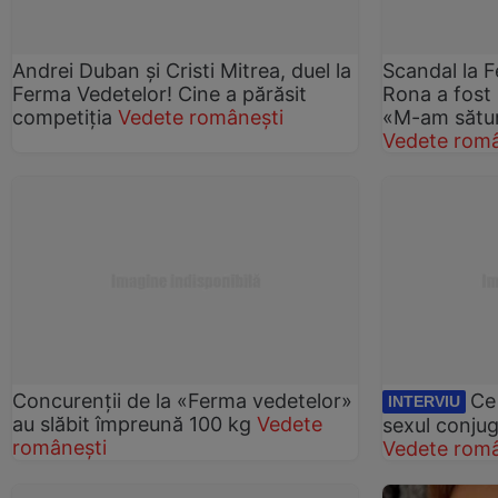
Andrei Duban și Cristi Mitrea, duel la
Scandal la 
Ferma Vedetelor! Cine a părăsit
Rona a fost 
competiția
Vedete românești
«M-am sătura
Vedete româ
Concurenţii de la «Ferma vedetelor»
Ce
INTERVIU
au slăbit împreună 100 kg
Vedete
sexul conjug
românești
Vedete româ