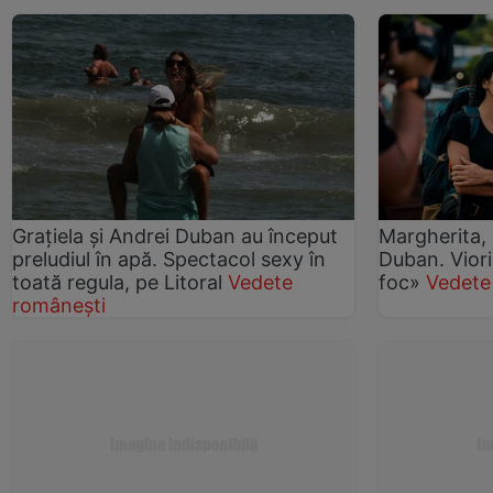
Grațiela și Andrei Duban au început
Margherita, 
preludiul în apă. Spectacol sexy în
Duban. Viori
toată regula, pe Litoral
Vedete
foc»
Vedete
românești