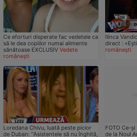
Ce eforturi disperate fac vedetele ca
Ilinca Vandic
să le dea copiilor numai alimente
direct : «Eşt
sănătoase EXCLUSIV
Vedete
românești
românești
Loredana Chivu, luată peste picior
FOTO Ce-și 
de Duban: ''Asistentele să nu înghită,
de la Noul 