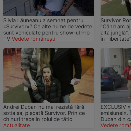
Silvia Lăuneanu a semnat pentru
Survivor Ro
«Survivor»? Ce alte nume de vedete
"Când am aj
sunt vehiculate pentru show-ul Pro
altă junglă"
TV
Vedete românești
în "libertate
Andrei Duban nu mai rezistă fără
EXCLUSIV «M
soția sa, plecată Survivor. Prin ce
emisiune!». Î
chinuri trece în rolul de tătic
Duban din c
Actualitate
Vedete româ