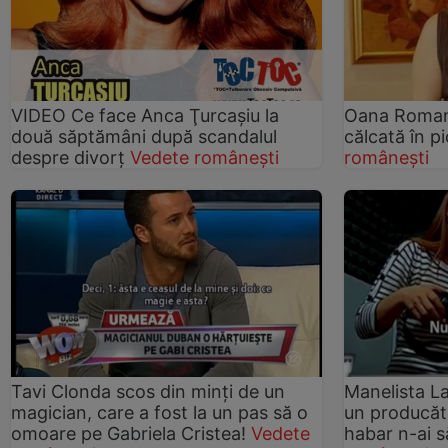
VIDEO Ce face Anca Ţurcaşiu la
Oana Roman:
două săptămâni după scandalul
călcată în pi
despre divorţ
Vedete românești
românești
Tavi Clonda scos din minți de un
Manelista La
magician, care a fost la un pas să o
un producăto
omoare pe Gabriela Cristea!
Vedete
habar n-ai s