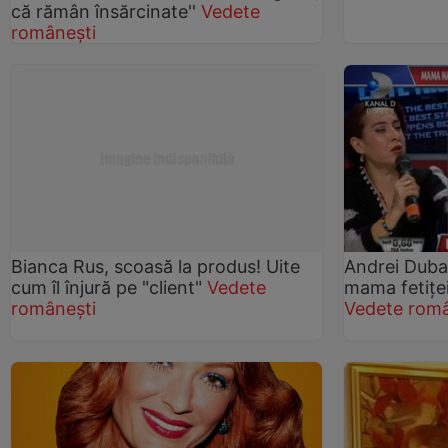
că rămân însărcinate''
Vedete
românești
Bianca Rus, scoasă la produs! Uite
Andrei Duba
cum îl înjură pe "client"
Vedete
mama fetiţe
românești
Vedete româ