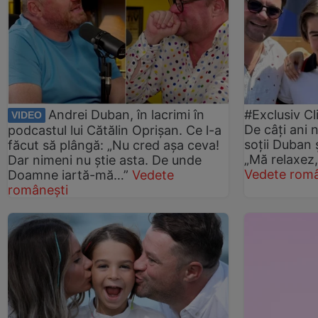
Andrei Duban, în lacrimi în
#Exclusiv Cl
VIDEO
De câți ani 
podcastul lui Cătălin Oprișan. Ce l-a
soții Duban 
făcut să plângă: „Nu cred așa ceva!
„Mă relaxez
Dar nimeni nu știe asta. De unde
Vedete româ
Doamne iartă-mă…”
Vedete
românești