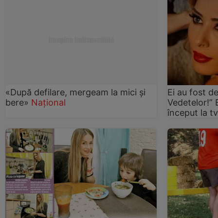
«După defilare, mergeam la mici şi
Ei au fost d
bere»
Național
Vedetelor!” 
început la t