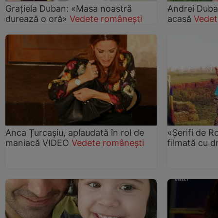
Graţiela Duban: «Masa noastră
Andrei Duban
durează o oră»
Vedete românești
acasă
Vedet
Anca Țurcașiu, aplaudată în rol de
«Şerifi de 
maniacă VIDEO
Vedete românești
filmată cu 