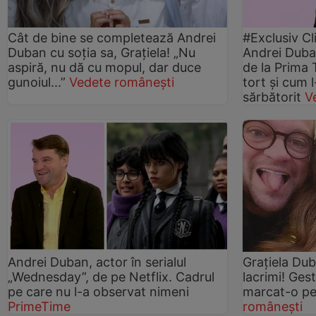
Cât de bine se completează Andrei
#Exclusiv Cl
Duban cu soția sa, Grațiela! „Nu
Andrei Duban
aspiră, nu dă cu mopul, dar duce
de la Prima 
gunoiul...”
Vedete românești
tort și cum l
sărbătorit
V
Andrei Duban, actor în serialul
Graţiela Du
„Wednesday”, de pe Netflix. Cadrul
lacrimi! Gest
pe care nu l-a observat nimeni
marcat-o pe
PrimeTime
românești