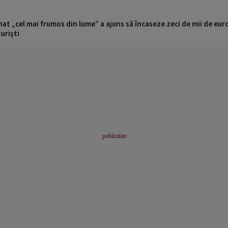
t „cel mai frumos din lume” a ajuns să încaseze zeci de mii de eur
turiști