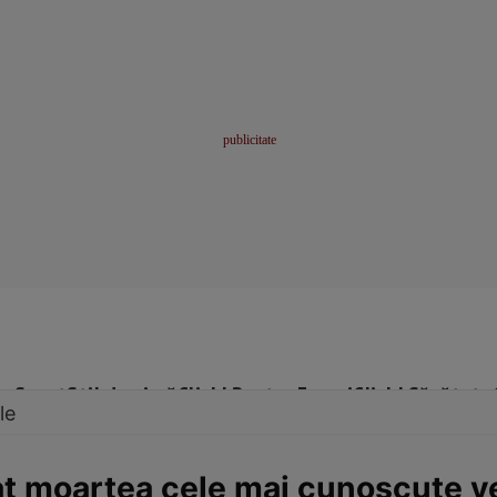
me
Sport
Stil de viață
Click! Pentru Femei
Click! Sănătate
le
at moartea cele mai cunoscute v