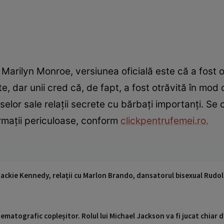
 Marilyn Monroe, versiunea oficială este că a fost
dar unii cred că, de fapt, a fost otrăvită în mod 
elor sale relații secrete cu bărbați importanți. Se 
rmații periculoase, conform
clickpentrufemei.ro.
 Jackie Kennedy, relaţii cu Marlon Brando, dansatorul bisexual Rudolf
nematografic copleșitor. Rolul lui Michael Jackson va fi jucat chiar 