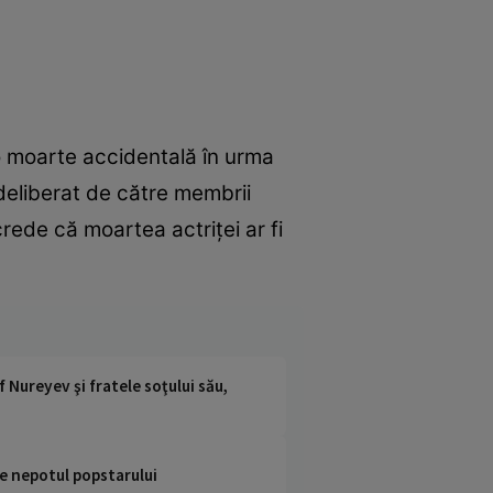
 o moarte accidentală în urma
deliberat de către membrii
crede că moartea actriței ar fi
 Nureyev şi fratele soţului său,
de nepotul popstarului