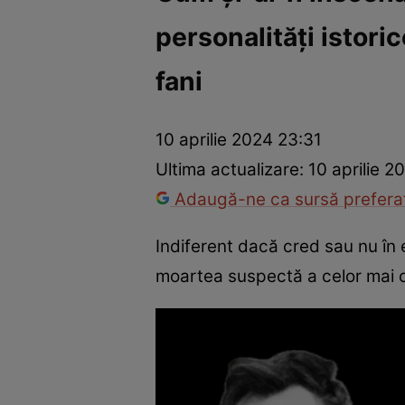
personalități istori
Vedete internaționale
Vedete românești
Interviurile Cli
fani
10 aprilie 2024 23:31
Ultima actualizare:
10 aprilie 2
Adaugă-ne ca sursă preferat
Indiferent dacă cred sau nu în e
moartea suspectă a celor mai 