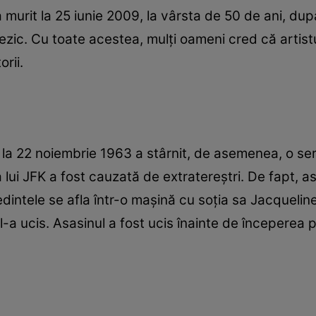
 murit la 25 iunie 2009, la vârsta de 50 de ani, dup
ezic. Cu toate acestea, mulți oameni cred că artistu
rii.
la 22 noiembrie 1963 a stârnit, de asemenea, o serie
 lui JFK a fost cauzată de extratereștri. De fapt, as
ședintele se afla într-o mașină cu soția sa Jacquel
-a ucis. Asasinul a fost ucis înainte de începerea p