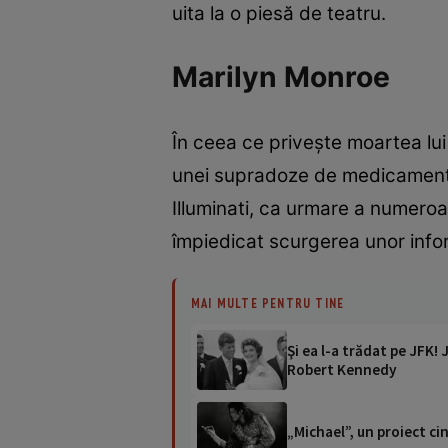
uita la o piesă de teatru.
Marilyn Monroe
În ceea ce privește moartea lui
unei supradoze de medicamente, 
Illuminati, ca urmare a numeroas
împiedicat scurgerea unor info
MAI MULTE PENTRU TINE
Şi ea l-a trădat pe JFK!
Robert Kennedy
„Michael”, un proiect ci