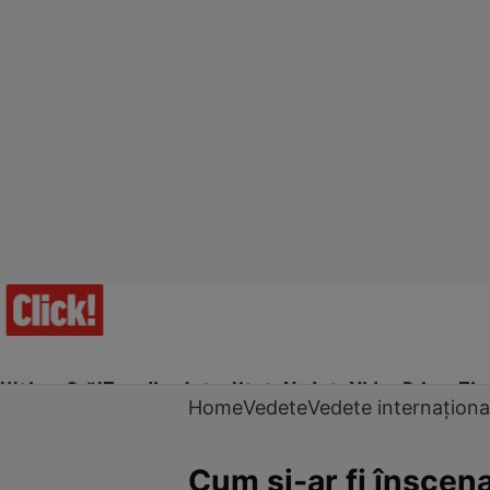
Ultima Oră!
Trending
Actualitate
Vedete
Video
Prime Ti
Home
Vedete
Vedete internaționa
Cum și-ar fi înscen