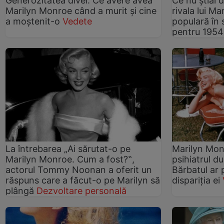
Generozitatea divei. Ce avere avea
Ce nu ştiai 
Marilyn Monroe când a murit şi cine
rivala lui M
a moştenit-o
Vedete
populară în 
pentru 1954
La întrebarea „Ai sărutat-o pe
Marilyn Monr
Marilyn Monroe. Cum a fost?‟,
psihiatrul d
actorul Tommy Noonan a oferit un
Bărbatul ar 
răspuns care a făcut-o pe Marilyn să
dispariţia ei
plângă
Dezvoltare personală