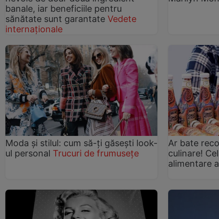
banale, iar beneficiile pentru
sănătate sunt garantate
Vedete
internaționale
Moda și stilul: cum să-ți găsești look-
Ar bate recor
ul personal
Trucuri de frumusețe
culinare! Ce
alimentare a