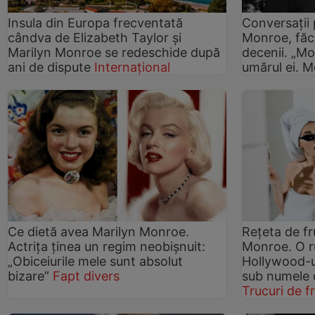
Insula din Europa frecventată
Conversații 
cândva de Elizabeth Taylor și
Monroe, făc
Marilyn Monroe se redeschide după
decenii. „Mo
ani de dispute
Internațional
umărul ei. M
Ce dietă avea Marilyn Monroe.
Rețeta de fr
Actrița ținea un regim neobișnuit:
Monroe. O r
„Obiceiurile mele sunt absolut
Hollywood-u
bizare”
Fapt divers
sub numele d
Trucuri de 