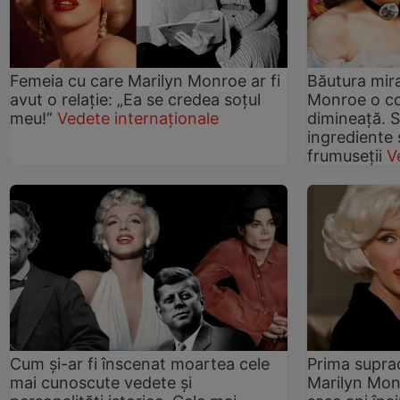
Femeia cu care Marilyn Monroe ar fi
Băutura mir
avut o relație: „Ea se credea soțul
Monroe o co
meu!”
Vedete internaționale
dimineață. 
ingrediente 
frumuseții
V
Cum și-ar fi înscenat moartea cele
Prima suprad
mai cunoscute vedete și
Marilyn Mon