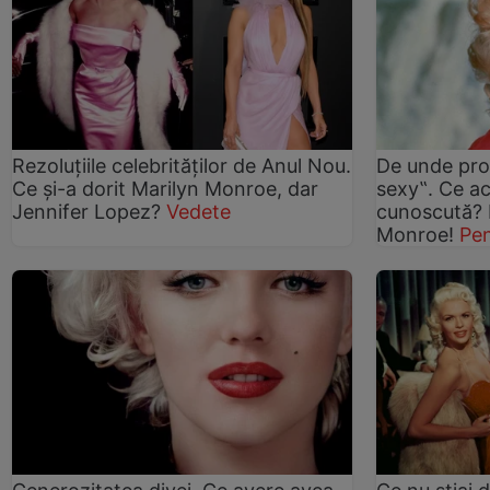
Rezoluţiile celebrităţilor de Anul Nou.
De unde pro
Ce şi-a dorit Marilyn Monroe, dar
sexy‟. Ce ac
Jennifer Lopez?
Vedete
cunoscută? 
Monroe!
Pe