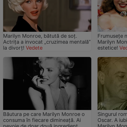
Marilyn Monroe, bătută de soț.
Frumusețe n
Actrița a invocat „cruzimea mentală”
Marilyn Monr
la divorț!
Vedete
estetice!
Ve
Băutura pe care Marilyn Monroe o
Singurul rom
consuma în fiecare dimineață. Ai
Oscar. A iub
nevoie de doar două ingredient
Marilyn Mo