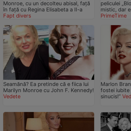
Monroe, cu un decolteu abisal, față
peliculei „B
în față cu Regina Elisabeta a II-a
mistic, dar 
Fapt divers
PrimeTime
Seamănă? Ea pretinde că e fiica lui
Marlon Bran
Marilyn Monroe cu John F. Kennedy!
fostei iubit
Vedete
sinucis!”
Ved