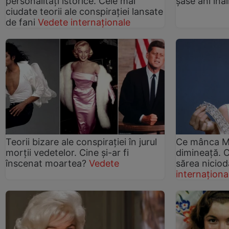
personalități istorice. Cele mai
șase ani înai
ciudate teorii ale conspirației lansate
de fani
Vedete internaționale
Teorii bizare ale conspirației în jurul
Ce mânca Ma
morții vedetelor. Cine și-ar fi
dimineață. O
înscenat moartea?
Vedete
sărea niciod
internaționa