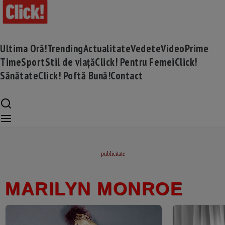
Ultima Oră!
Trending
Actualitate
Vedete
Video
Prime
Time
Sport
Stil de viață
Click! Pentru Femei
Click!
Sănătate
Click! Poftă Bună!
Contact
MARILYN MONROE