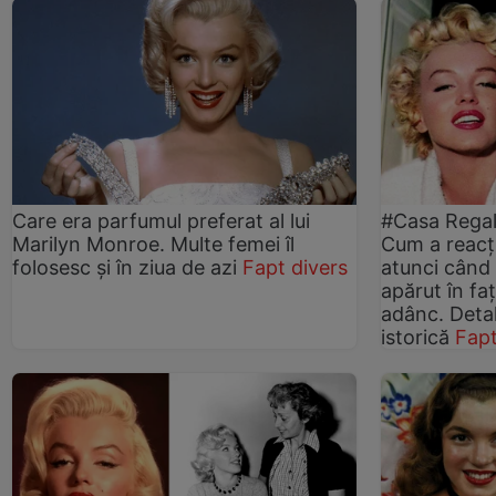
Care era parfumul preferat al lui
#Casa Regală
Marilyn Monroe. Multe femei îl
Cum a reacț
folosesc și în ziua de azi
Fapt divers
atunci când
apărut în fa
adânc. Detal
istorică
Fapt