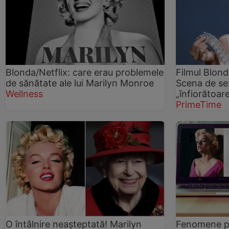
Blonda/Netflix: care erau problemele
Filmul Blonde
de sănătate ale lui Marilyn Monroe
Scena de se
Wellness
„înfiorătoa
PrimeTime
O întâlnire neașteptată! Marilyn
Fenomene pa