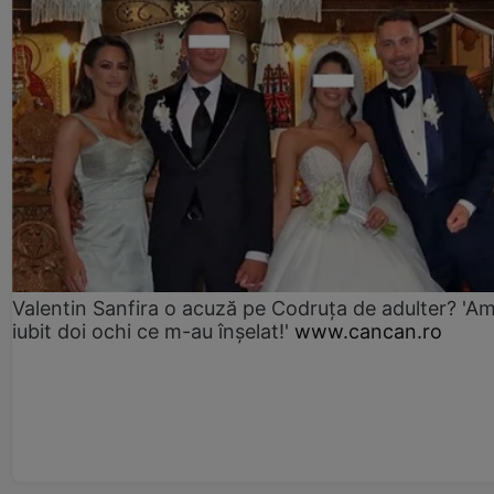
Valentin Sanfira o acuză pe Codruța de adulter? 'A
iubit doi ochi ce m-au înșelat!'
www.cancan.ro