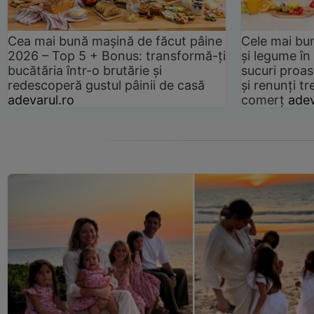
Cea mai bună mașină de făcut pâine
Cele mai bu
2026 – Top 5 + Bonus: transformă-ți
și legume în
bucătăria într-o brutărie și
sucuri proas
redescoperă gustul pâinii de casă
și renunți tr
adevarul.ro
comerț
adev