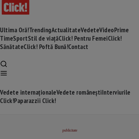
Ultima Oră!
Trending
Actualitate
Vedete
Video
Prime
Time
Sport
Stil de viață
Click! Pentru Femei
Click!
Sănătate
Click! Poftă Bună!
Contact
Vedete internaționale
Vedete românești
Interviurile
Click!
Paparazzii Click!