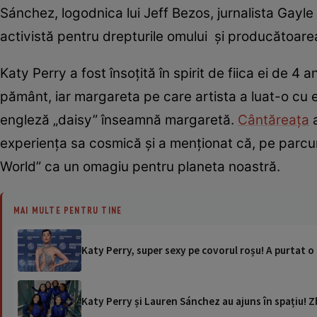
Sánchez, logodnica lui Jeff Bezos, jurnalista Ga
activistă pentru drepturile omului și producătoare
Katy Perry a fost însoțită în spirit de fiica ei de 4
pământ, iar margareta pe care artista a luat-o cu e
engleză „daisy” înseamnă margaretă.
Cântăreața
a
experiența sa cosmică și a menționat că, pe parcur
World” ca un omagiu pentru planeta noastră.
MAI MULTE PENTRU TINE
Katy Perry, super sexy pe covorul roșu! A purtat o
Katy Perry și Lauren Sánchez au ajuns în spațiu! 