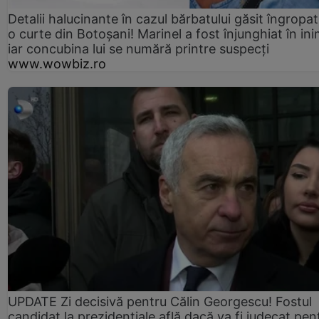
Detalii halucinante în cazul bărbatului găsit îngropat
o curte din Botoșani! Marinel a fost înjunghiat în ini
iar concubina lui se numără printre suspecți
www.wowbiz.ro
UPDATE Zi decisivă pentru Călin Georgescu! Fostul
candidat la prezidențiale află dacă va fi judecat pen