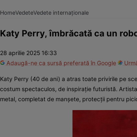
Home
Vedete
Vedete internaționale
Katy Perry, îmbrăcată ca un rob
28 aprilie 2025 16:33
Adaugă-ne ca sursă preferată în Google
Urmă
Katy Perry (40 de ani) a atras toate privirile pe sc
costum spectaculos, de inspirație futuristă. Artis
metal, completat de manșete, protecții pentru picioa