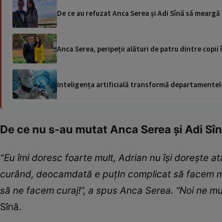
De ce au refuzat Anca Serea și Adi Sînă să meargă
Anca Serea, peripeții alături de patru dintre copii 
Inteligența artificială transformă departamentele
De ce nu s-au mutat Anca Serea și Adi Sî
"Eu îmi doresc foarte mult, Adrian nu își dorește 
curând, deocamdată e puțIn complicat să facem mu
să ne facem curaj!”, a spus Anca Serea. “Noi ne mut
Sînă.