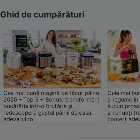
Ghid de cumpărături
Cea mai bună mașină de făcut pâine
Cele mai bu
2026 – Top 5 + Bonus: transformă-ți
și legume în
bucătăria într-o brutărie și
sucuri proas
redescoperă gustul pâinii de casă
și renunți tr
adevarul.ro
comerț
adev