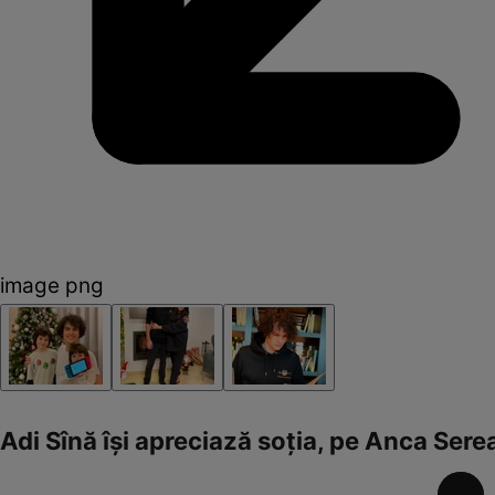
image png
Adi Sînă își apreciază soția, pe Anca Sere