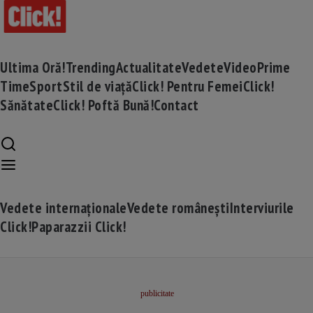
Ultima Oră!
Trending
Actualitate
Vedete
Video
Prime
Time
Sport
Stil de viață
Click! Pentru Femei
Click!
Sănătate
Click! Poftă Bună!
Contact
Vedete internaționale
Vedete românești
Interviurile
Click!
Paparazzii Click!