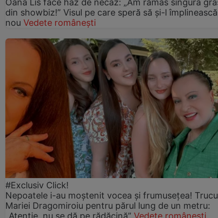
Oana Lis face haz de necaz: „Am rămas singura gra
din showbiz!” Visul pe care speră să și-l împlinească
nou
Vedete românești
#Exclusiv Click!
Nepoatele i-au moștenit vocea și frumusețea! Trucu
Mariei Dragomiroiu pentru părul lung de un metru:
„Atenție, nu se dă pe rădăcină”
Vedete românești