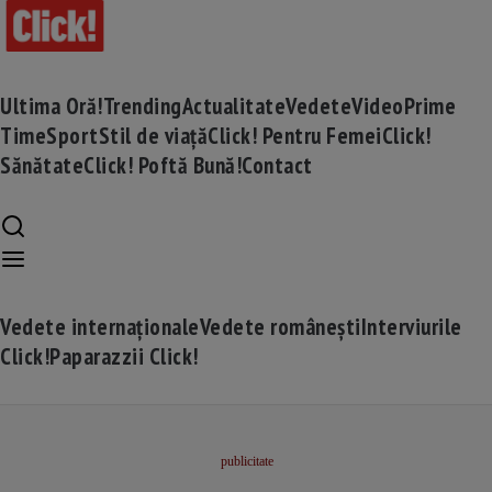
Ultima Oră!
Trending
Actualitate
Vedete
Video
Prime
Time
Sport
Stil de viață
Click! Pentru Femei
Click!
Sănătate
Click! Poftă Bună!
Contact
Vedete internaționale
Vedete românești
Interviurile
Click!
Paparazzii Click!