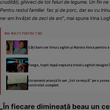
crudități, ghiveci de tot feluri de legume. Un fin 
Pentru restul familiei fac și de porc, dar eu cu Ir
ne-am învățat de zeci de ani"
, mai spune Irina Log
MAI MULTE PENTRU TINE
Câți bani cer Irina Loghin și Marina Voica pentru 
Fuego, topit după nepoata Irinei Loghin! Imagini 
Ucrainenii aruncă în aer „tot ce mișcă” pe o șose
controlat complet
„În fiecare dimineață beau un ce