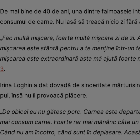
De mai bine de 40 de ani, una dintre faimoasele int
consumul de carne. Nu lasă să treacă nicio zi fără ac
„Fac multă mişcare, foarte multă mişcare zi de zi.
mişcarea este sfântă pentru a te menţine într-un fel
mişcarea este extraordinară asta mă ajută foarte 
3
.
Irina Loghin a dat dovadă de sinceritate mărturisi
pui, însă nu îi provoacă plăcere.
„De obicei eu nu gătesc porc. Carnea este departe
mai consum carne. Foarte rar mai mănânc câte un pi
Când nu am încotro, când sunt în deplasare. Acasă 