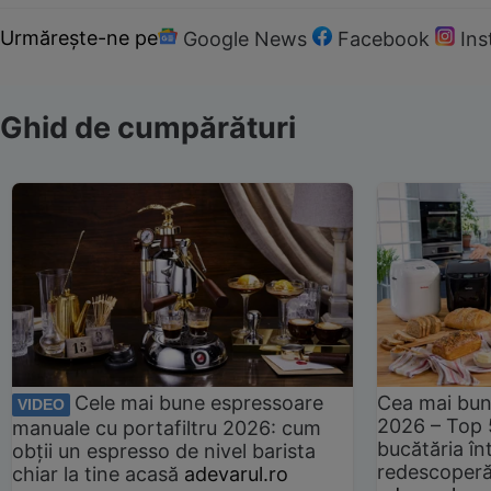
Urmărește-ne pe
Google News
Facebook
In
Ghid de cumpărături
Cele mai bune espressoare
Cea mai bun
VIDEO
2026 – Top 
manuale cu portafiltru 2026: cum
bucătăria înt
obții un espresso de nivel barista
redescoperă 
chiar la tine acasă
adevarul.ro