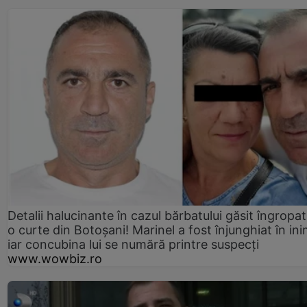
Detalii halucinante în cazul bărbatului găsit îngropat
o curte din Botoșani! Marinel a fost înjunghiat în ini
iar concubina lui se numără printre suspecți
www.wowbiz.ro