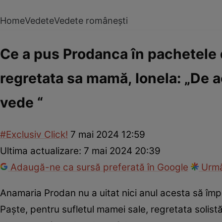
Home
Vedete
Vedete românești
Ce a pus Prodanca în pachetele 
regretata sa mamă, Ionela: „De a
vede “
#Exclusiv Click!
7 mai 2024 12:59
Ultima actualizare:
7 mai 2024 20:39
Adaugă-ne ca sursă preferată în Google
Urmă
Anamaria Prodan nu a uitat nici anul acesta să împa
Paște, pentru sufletul mamei sale, regretata solis