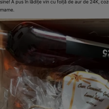
sine! A pus în lădițe vin cu foiță de aur de 24K, co
mame.