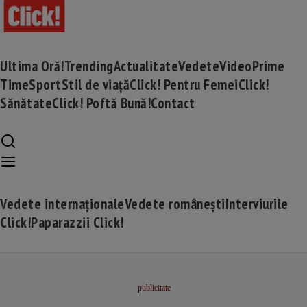
Ultima Oră!
Trending
Actualitate
Vedete
Video
Prime
Time
Sport
Stil de viață
Click! Pentru Femei
Click!
Sănătate
Click! Poftă Bună!
Contact
Vedete internaționale
Vedete românești
Interviurile
Click!
Paparazzii Click!