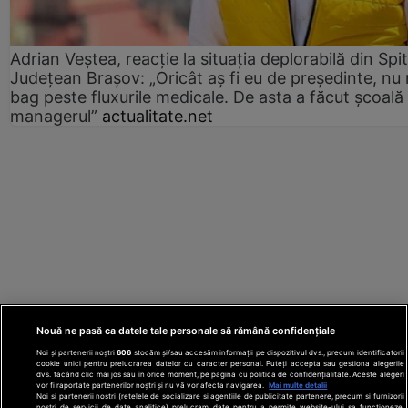
Adrian Veștea, reacție la situația deplorabilă din Spit
Județean Brașov: „Oricât aș fi eu de președinte, nu
bag peste fluxurile medicale. De asta a făcut școală
managerul”
actualitate.net
Nouă ne pasă ca datele tale personale să rămână confidențiale
Noi și partenerii noștri
606
stocăm și/sau accesăm informații pe dispozitivul dvs., precum identificatorii
cookie unici pentru prelucrarea datelor cu caracter personal. Puteți accepta sau gestiona alegerile
dvs. făcând clic mai jos sau în orice moment, pe pagina cu politica de confidențialitate. Aceste alegeri
vor fi raportate partenerilor noștri și nu vă vor afecta navigarea.
Mai multe detalii
Noi si partenerii nostri (retelele de socializare si agentiile de publicitate partenere, precum si furnizorii
nostri de servicii de date analitice) prelucram date pentru a permite website-ului sa functioneze,