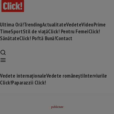
Ultima Oră!
Trending
Actualitate
Vedete
Video
Prime
Time
Sport
Stil de viață
Click! Pentru Femei
Click!
Sănătate
Click! Poftă Bună!
Contact
Vedete internaționale
Vedete românești
Interviurile
Click!
Paparazzii Click!