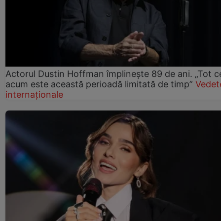
Actorul Dustin Hoffman împlinește 89 de ani. „Tot 
acum este această perioadă limitată de timp”
Vedet
internaționale