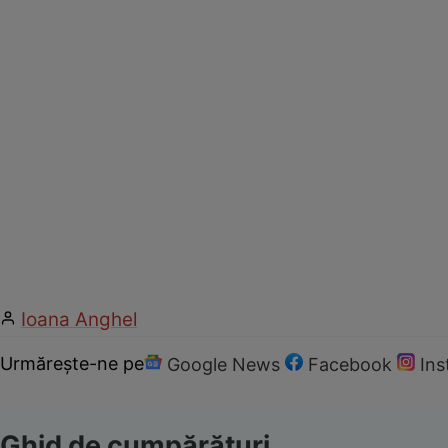
Ioana Anghel
Urmărește-ne pe
Google News
Facebook
In
Ghid de cumpărături