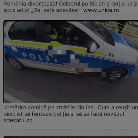
România divorțează! Celebrul politician și soția lui ș
spus adio! „Da, este adevărat”
www.unica.ro
Urmărire comică pe străzile din Iași. Cum a reușit u
biciclist să fenteze poliția și să se facă nevăzut
adevarul.ro