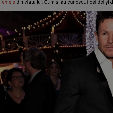
femeie
din viața lui. Cum s-au cunoscut cei doi și 