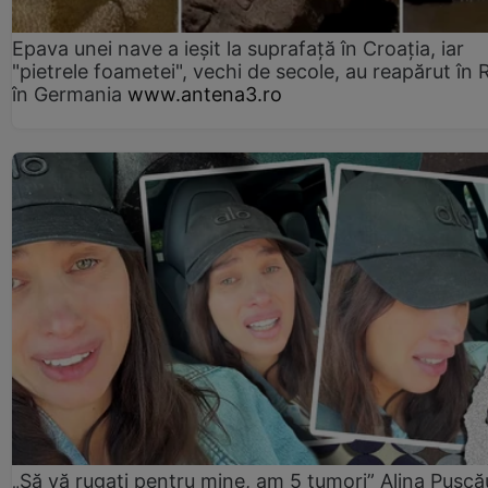
Epava unei nave a ieșit la suprafață în Croația, iar
"pietrele foametei", vechi de secole, au reapărut în R
în Germania
www.antena3.ro
„Să vă rugați pentru mine, am 5 tumori” Alina Pușcău