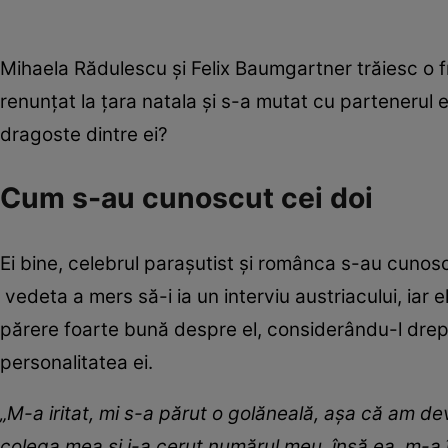
Mihaela Rădulescu și Felix Baumgartner trăiesc o
renunțat la țara natala și s-a mutat cu partenerul e
dragoste dintre ei?
Cum s-au cunoscut cei doi
Ei bine, celebrul parașutist și românca s-au cunosc
vedeta a mers să-i ia un interviu austriacului, iar 
părere foarte bună despre el, considerându-l drept
personalitatea ei.
„M-a iritat, mi s-a părut o golăneală, așa că am de
colega mea și i-a cerut numărul meu, însă ea, m-a în