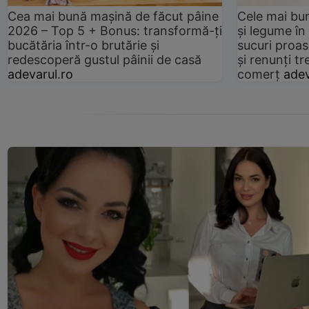
Cea mai bună mașină de făcut pâine
Cele mai bu
2026 – Top 5 + Bonus: transformă-ți
și legume în
bucătăria într-o brutărie și
sucuri proas
redescoperă gustul pâinii de casă
și renunți tr
adevarul.ro
comerț
adev