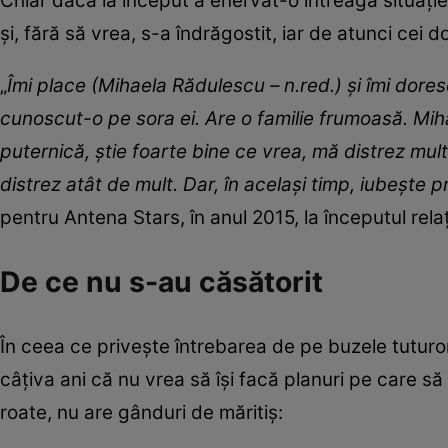
Chiar dacă la început a enervat-o întreaga situație
și, fără să vrea, s-a îndrăgostit, iar de atunci cei
„
Îmi place (Mihaela Rădulescu – n.red.) şi îmi dore
cunoscut-o pe sora ei. Are o familie frumoasă. Mih
puternică, ştie foarte bine ce vrea, mă distrez mul
distrez atât de mult. Dar, în acelaşi timp, iubeşte 
pentru Antena Stars, în anul 2015, la începutul rela
De ce nu s-au căsătorit
În ceea ce privește întrebarea de pe buzele tuturo
câțiva ani că nu vrea să își facă planuri pe care să 
roate, nu are gânduri de măritiș: