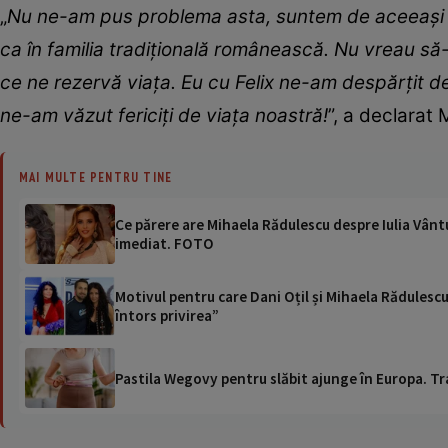
„
Nu ne-am pus problema asta, suntem de aceeaşi vâr
ca în familia tradiţională românească. Nu vreau să-
ce ne rezervă viața. Eu cu Felix ne-am despărțit de
ne-am văzut fericiți de viața noastră!
”, a declarat
MAI MULTE PENTRU TINE
Ce părere are Mihaela Rădulescu despre Iulia Vântu
imediat. FOTO
Motivul pentru care Dani Oțil și Mihaela Rădulescu 
întors privirea”
Pastila Wegovy pentru slăbit ajunge în Europa. Tr