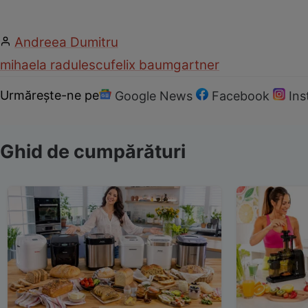
Andreea Dumitru
mihaela radulescu
felix baumgartner
Urmărește-ne pe
Google News
Facebook
In
Ghid de cumpărături