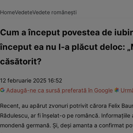
Home
Vedete
Vedete românești
Cum a început povestea de iubire
început ea nu l-a plăcut deloc: 
căsătorit?
12 februarie 2025 16:52
Adaugă-ne ca sursă preferată în Google
Urmă
Recent, au apărut zvonuri potrivit cărora Felix Ba
Rădulescu, ar fi înșelat-o pe româncă. Informațiile 
mondenă germană. Și, deși amanta a confirmat pov