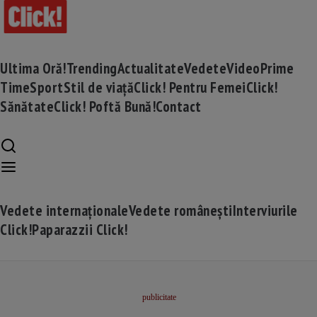
Ultima Oră!
Trending
Actualitate
Vedete
Video
Prime
Time
Sport
Stil de viață
Click! Pentru Femei
Click!
Sănătate
Click! Poftă Bună!
Contact
Vedete internaționale
Vedete românești
Interviurile
Click!
Paparazzii Click!