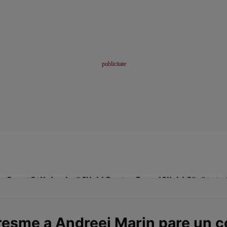
me
Sport
Stil de viață
Click! Pentru Femei
Click! Sănătate
resme a Andreei Marin pare un co