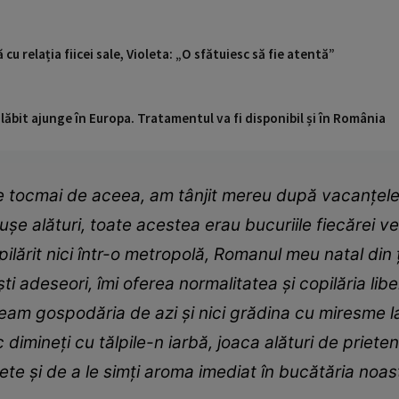
u relația fiicei sale, Violeta: „O sfătuiesc să fie atentă”
ăbit ajunge în Europa. Tratamentul va fi disponibil și în România
e tocmai de aceea, am tânjit mereu după vacanțele c
șe alături, toate acestea erau bucuriile fiecărei ve
pilărit nici într-o metropolă, Romanul meu natal din
 adeseori, îmi oferea normalitatea și copilăria libe
veam gospodăria de azi și nici grădina cu miresme la
 dimineți cu tălpile-n iarbă, joaca alături de priete
te și de a le simți aroma imediat în bucătăria noas