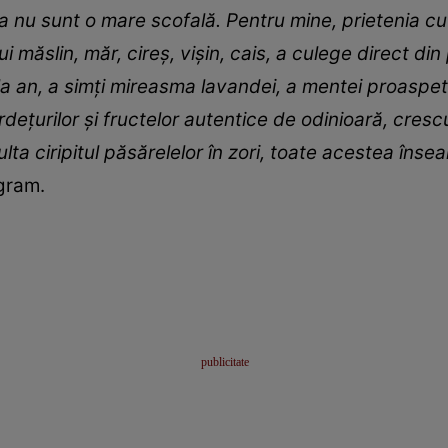
a nu sunt o mare scofală. Pentru mine, prietenia cu 
 măslin, măr, cireș, vișin, cais, a culege direct di
a an, a simți mireasma lavandei, a mentei proaspet
dețurilor și fructelor autentice de odinioară, cresc
culta ciripitul păsărelelor în zori, toate acestea îns
agram.