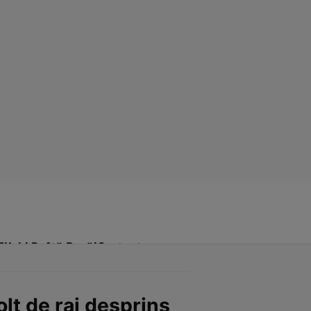
Click! Poftă Bună!
Contact
lț de rai desprins