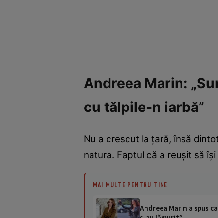
Andreea Marin: „Sunt
cu tălpile-n iarbă”
Nu a crescut la țară, însă dint
natura. Faptul că a reușit să îș
MAI MULTE PENTRU TINE
Andreea Marin a spus care
s-au lămurit”