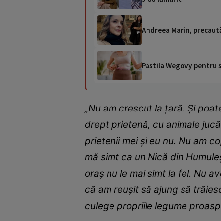
Andreea Marin, precaută c
Pastila Wegovy pentru sl
„Nu am crescut la țară. Și poat
drept prietenă, cu animale jucău
prietenii mei și eu nu. Nu am co
mă simt ca un Nică din Humulești
oraș nu le mai simt la fel. Nu a
că am reușit să ajung să trăiesc
culege propriile legume proaspe