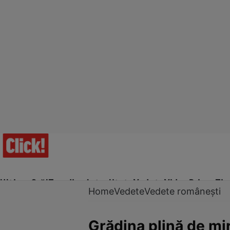
Ultima Oră!
Trending
Actualitate
Vedete
Video
Prime Ti
Home
Vedete
Vedete românești
Grădina plină de mi