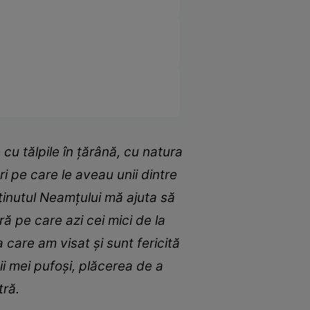
u tălpile în țărână, cu natura
ri pe care le aveau unii dintre
 ținutul Neamțului mă ajuta să
ră pe care azi cei mici de la
 care am visat și sunt fericită
nii mei pufoși, plăcerea de a
tră.