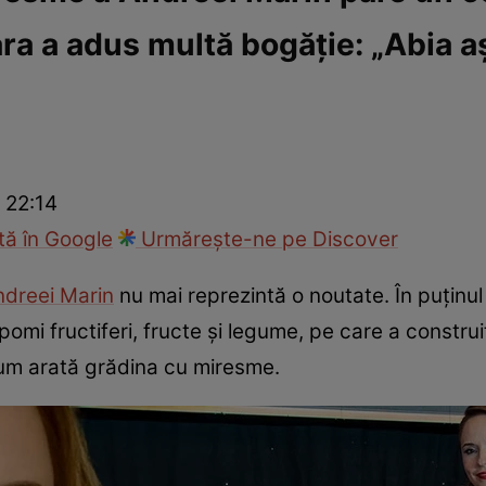
ara a adus multă bogăție: „Abia 
ck!
Paparazzii Click!
 22:14
ă în Google
Urmărește-ne pe Discover
ndreei Marin
nu mai reprezintă o noutate. În puținul 
pomi fructiferi, fructe și legume, pe care a construi
 cum arată grădina cu miresme.