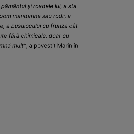
pământul și roadele lui, a sta
n pom mandarine sau rodii, a
e, a busuiocului cu frunza cât
ute fără chimicale, doar cu
eamnă mult”
, a povestit Marin în