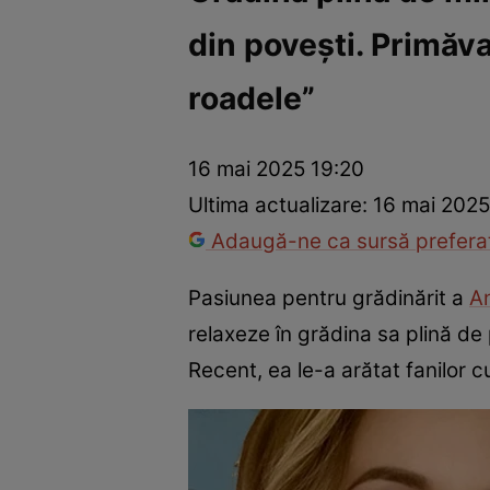
din povești. Primăv
Vedete internaționale
Vedete românești
Interviurile Cli
roadele”
16 mai 2025 19:20
Ultima actualizare:
16 mai 2025
Adaugă-ne ca sursă preferat
Pasiunea pentru grădinărit a
A
relaxeze în grădina sa plină de 
Recent, ea le-a arătat fanilor