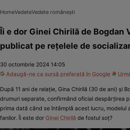
Home
Vedete
Vedete românești
Îi e dor Ginei Chirilă de Bogdan
publicat pe rețelele de socializa
30 octombrie 2024 14:05
Adaugă-ne ca sursă preferată în Google
Urmă
După 11 ani de relație, Gina Chirilă (30 de ani) și
drumuri separate, confirmând oficial despărțirea pri
prima dată când se întâmplă acest lucru, modelul a 
fanilor. Îi este dor
Ginei Chirilă
de fostul soț?