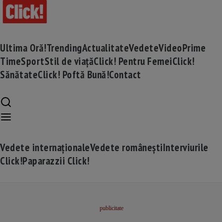
Ultima Oră!
Trending
Actualitate
Vedete
Video
Prime
Time
Sport
Stil de viață
Click! Pentru Femei
Click!
Sănătate
Click! Poftă Bună!
Contact
Vedete internaționale
Vedete românești
Interviurile
Click!
Paparazzii Click!