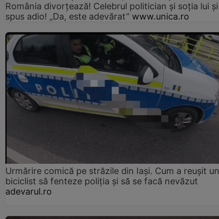
România divorțează! Celebrul politician și soția lui ș
spus adio! „Da, este adevărat”
www.unica.ro
Urmărire comică pe străzile din Iași. Cum a reușit u
biciclist să fenteze poliția și să se facă nevăzut
adevarul.ro