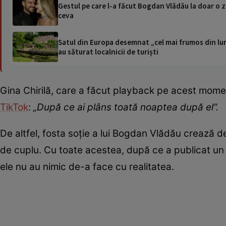
Gestul pe care l-a făcut Bogdan Vlădău la doar o zi
ceva
Satul din Europa desemnat „cel mai frumos din lum
au săturat localnicii de turiști
Gina Chirilă, care a făcut playback pe acest moment
TikTok
:
„După ce ai plâns toată noaptea după el”.
De altfel, fosta soție a lui Bogdan Vlădău crează d
de cuplu. Cu toate acestea, după ce a publicat un f
ele nu au nimic de-a face cu realitatea.