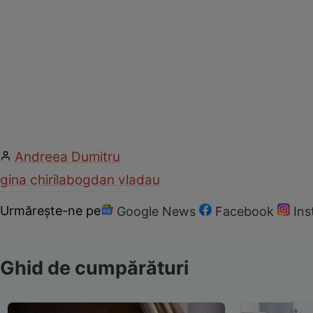
Andreea Dumitru
gina chirila
bogdan vladau
Urmărește-ne pe
Google News
Facebook
In
Ghid de cumpărături