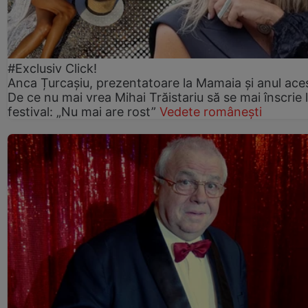
#Exclusiv Click!
Anca Țurcașiu, prezentatoare la Mamaia și anul ace
De ce nu mai vrea Mihai Trăistariu să se mai înscrie 
festival: „Nu mai are rost”
Vedete românești