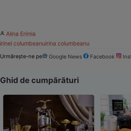
Alina Erimia
irinel columbeanu
irina columbeanu
Urmărește-ne pe
Google News
Facebook
In
Ghid de cumpărături