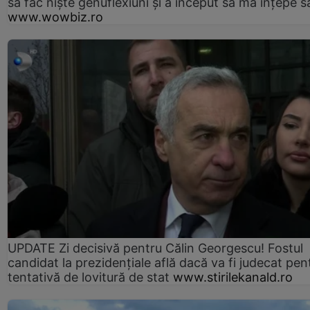
să fac niște genuflexiuni și a început să mă înțepe s
www.wowbiz.ro
UPDATE Zi decisivă pentru Călin Georgescu! Fostul
candidat la prezidențiale află dacă va fi judecat pen
tentativă de lovitură de stat
www.stirilekanald.ro