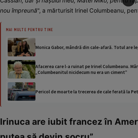
Cassian, dar și nașului meu, Matei Miko, pentru fap
nou împreună
", a mărturisit Irinel Columbeanu, pen
MAI MULTE PENTRU TINE
Monica Gabor, mândră din cale-afară. Totul are le
Afacerea care l-a ruinat pe Irinel Columbeanu. Mân
„Columbeanitul nicidecum nu era un ciment”
Pericol de moarte la trecerea de cale ferată la Pet
Irinuca are iubit francez în Amer
putea să devin socru”