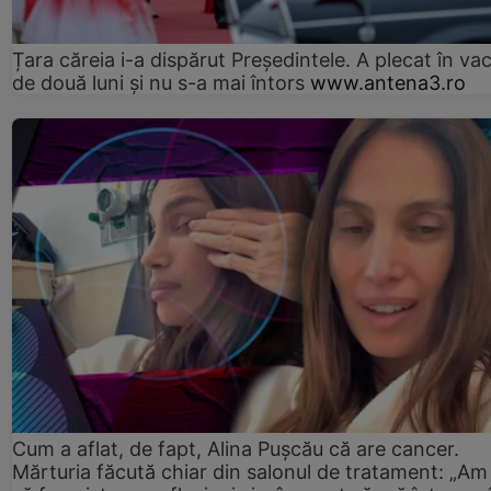
Țara căreia i-a dispărut Președintele. A plecat în va
de două luni și nu s-a mai întors
www.antena3.ro
Cum a aflat, de fapt, Alina Pușcău că are cancer.
Mărturia făcută chiar din salonul de tratament: „Am