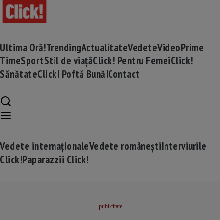
Ultima Oră!
Trending
Actualitate
Vedete
Video
Prime
Time
Sport
Stil de viață
Click! Pentru Femei
Click!
Sănătate
Click! Poftă Bună!
Contact
Vedete internaționale
Vedete românești
Interviurile
Click!
Paparazzii Click!