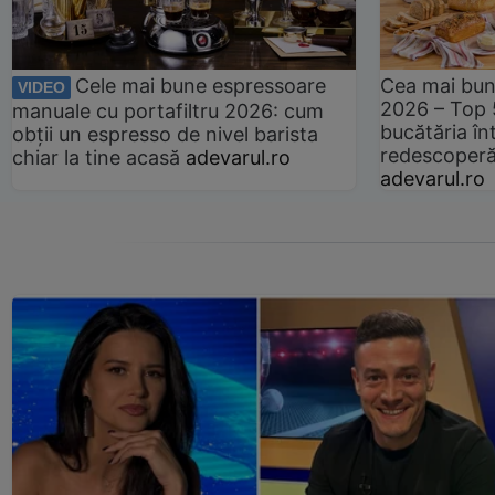
Cele mai bune espressoare
Cea mai bun
VIDEO
2026 – Top 
manuale cu portafiltru 2026: cum
bucătăria înt
obții un espresso de nivel barista
redescoperă 
chiar la tine acasă
adevarul.ro
adevarul.ro