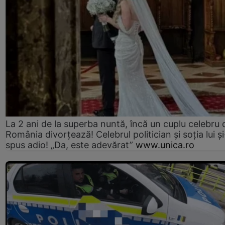
La 2 ani de la superba nuntă, încă un cuplu celebru 
România divorțează! Celebrul politician și soția lui ș
spus adio! „Da, este adevărat”
www.unica.ro