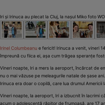
Iri și Irinuca au plecat la Cluj, la nașul Miko foto W
Irinel Columbeanu
e fericit! Irinuca a venit, vineri 
împreună cu fiica ei, așa cum trăgea speranțe fostu
Vineri noapte, Iri a mers la aeroport, încărcat de e
nu o mai văzuse pe meleagurile natale de șase ani. Câ
Irinuca era doar o copilă, care lua drumul Americii l
Vineri noapte, la aeroport, Iri a izbucnit în lacrimi 
acum o adolescentă răpitor de frumoasă, are 17 an