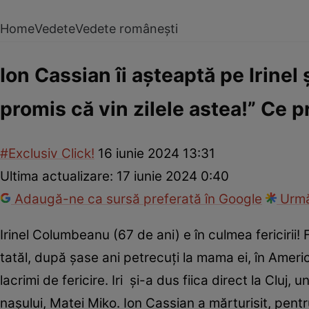
Home
Vedete
Vedete românești
Ion Cassian îi așteaptă pe Irinel ș
promis că vin zilele astea!” Ce 
#Exclusiv Click!
16 iunie 2024 13:31
Ultima actualizare:
17 iunie 2024 0:40
Adaugă-ne ca sursă preferată în Google
Urmă
Irinel Columbeanu (67 de ani) e în culmea fericirii! F
tatăl, după șase ani petrecuți la mama ei, în Americ
lacrimi de fericire. Iri și-a dus fiica direct la C
nașului, Matei Miko. Ion Cassian a mărturisit, pentru