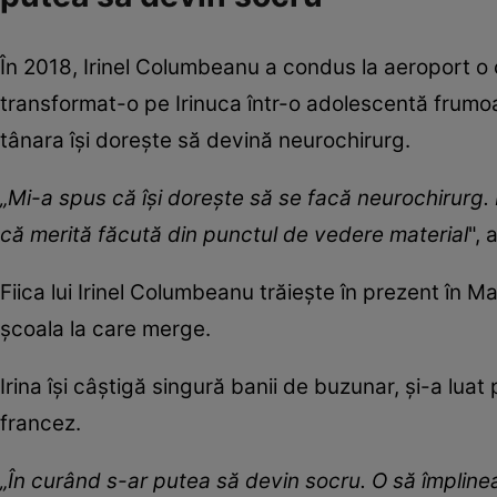
În 2018, Irinel Columbeanu a condus la aeroport o 
transformat-o pe Irinuca într-o adolescentă frumoasă 
tânara își dorește să devină neurochirurg.
„Mi-a spus că își dorește să se facă neurochirurg.
că merită făcută din punctul de vedere material
", 
Fiica lui Irinel Columbeanu trăiește în prezent în 
școala la care merge.
Irina își câștigă singură banii de buzunar, și-a luat
francez.
„În curând s-ar putea să devin socru. O să împlinea