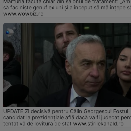
Mărturia făcută chiar din salonul de tratament: „Am
să fac niște genuflexiuni și a început să mă înțepe s
www.wowbiz.ro
UPDATE Zi decisivă pentru Călin Georgescu! Fostul
candidat la prezidențiale află dacă va fi judecat pen
tentativă de lovitură de stat
www.stirilekanald.ro