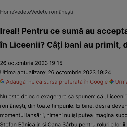
Home
Vedete
Vedete românești
Ireal! Pentru ce sumă au accept
în Liceenii? Câți bani au primit, 
26 octombrie 2023 19:15
Ultima actualizare:
26 octombrie 2023 19:24
Adaugă-ne ca sursă preferată în Google
Urmă
Nu este deloc o exagerare să spunem că „Liceenii” 
românești, din toate timpurile. Ei bine, deși a deve
momentul lansării, nimeni nu își putea imagina succe
Ștefan Bănică jr. și Oana Sârbu pentru rolurile lor îi