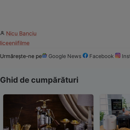
Nicu Banciu
liceenii
filme
Urmărește-ne pe
Google News
Facebook
In
Ghid de cumpărături