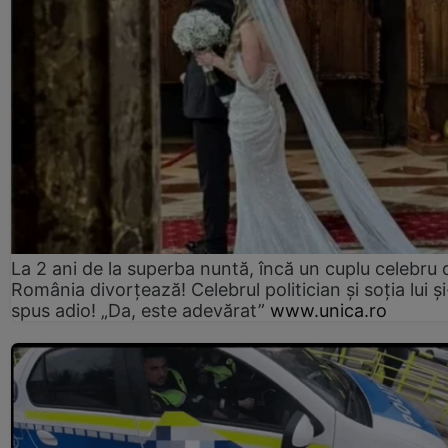
La 2 ani de la superba nuntă, încă un cuplu celebru 
România divorțează! Celebrul politician și soția lui ș
spus adio! „Da, este adevărat”
www.unica.ro