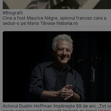
#Biografii
Cine a fost Maurice Nègre, spionul francez care a
sedus-o pe Maria Tănase
historia.ro
Actorul Dustin Hoffman împlinește 89 de ani. „Tot 