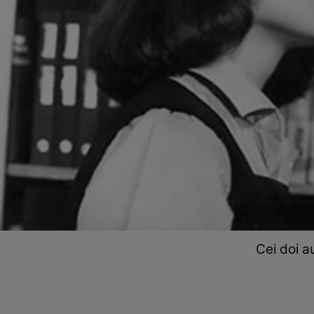
Cei doi a