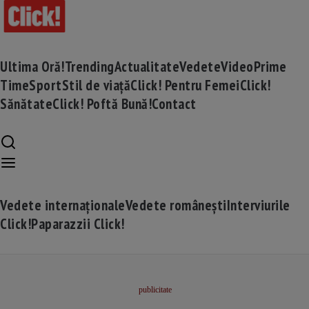
Ultima Oră!
Trending
Actualitate
Vedete
Video
Prime
Time
Sport
Stil de viață
Click! Pentru Femei
Click!
Sănătate
Click! Poftă Bună!
Contact
Vedete internaționale
Vedete românești
Interviurile
Click!
Paparazzii Click!