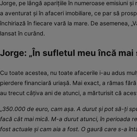
Jorge, pe lângă aparițiile în numeroase emisiuni și r
a aventurat și în afaceri imobiliare, ce par să pro
închiriază în fiecare vară la mare. De asemenea, 
lansat în curând.
Jorge: „În sufletul meu încă mai
Cu toate acestea, nu toate afacerile i-au adus mulț
pierdere financiară uriașă. Mai exact, a rămas fără
au trecut câțiva ani de atunci, a mărturisit că acest
„350.000 de euro, cam așa. A durut și pot să-ți spu
facă cât mai mică. M-a durut atunci, în perioada re
fost actuale și cam aia a fost. O gaură care s-a în