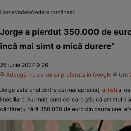
Home
Vedete
Vedete românești
Jorge a pierdut 350.000 de euro 
încă mai simt o mică durere”
26 iunie 2024 9:26
Adaugă-ne ca sursă preferată în Google
Urmă
Jorge este unul dintre cei mai apreciați
artiști
și oa
imobiliare. Nu mulți sunt cei care știu că artistul 
cântărețul fără 350.000 de euro din cauza unei af