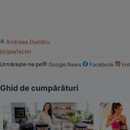
Andreea Dumitru
jorge
afaceri
Urmărește-ne pe
Google News
Facebook
In
Ghid de cumpărături