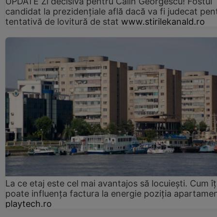
UPDATE Zi decisivă pentru Călin Georgescu! Fostul
candidat la prezidențiale află dacă va fi judecat pen
tentativă de lovitură de stat
www.stirilekanald.ro
La ce etaj este cel mai avantajos să locuiești. Cum îț
poate influența factura la energie poziția apartamen
playtech.ro