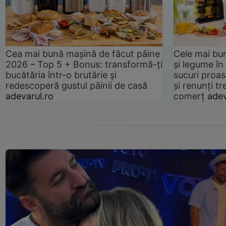
Cea mai bună mașină de făcut pâine
Cele mai bu
2026 – Top 5 + Bonus: transformă-ți
și legume în
bucătăria într-o brutărie și
sucuri proas
redescoperă gustul pâinii de casă
și renunți tr
adevarul.ro
comerț
adev