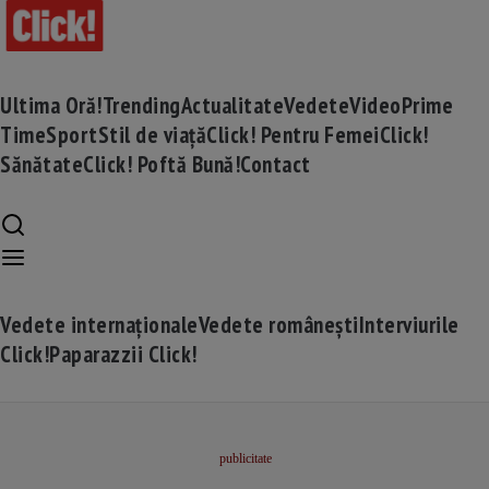
Ultima Oră!
Trending
Actualitate
Vedete
Video
Prime
Time
Sport
Stil de viață
Click! Pentru Femei
Click!
Sănătate
Click! Poftă Bună!
Contact
Vedete internaționale
Vedete românești
Interviurile
Click!
Paparazzii Click!