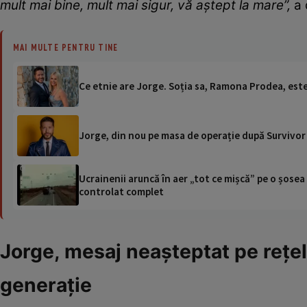
mult mai bine, mult mai sigur, vă aștept la mare”,
a 
MAI MULTE PENTRU TINE
Ce etnie are Jorge. Soția sa, Ramona Prodea, este 
Jorge, din nou pe masa de operație după Survivor Al
Ucrainenii aruncă în aer „tot ce mișcă” pe o șose
controlat complet
Jorge, mesaj neașteptat pe rețel
generaţie