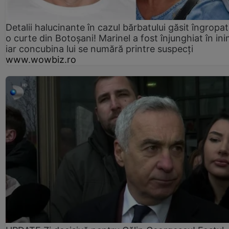
Detalii halucinante în cazul bărbatului găsit îngropat
o curte din Botoșani! Marinel a fost înjunghiat în ini
iar concubina lui se numără printre suspecți
www.wowbiz.ro