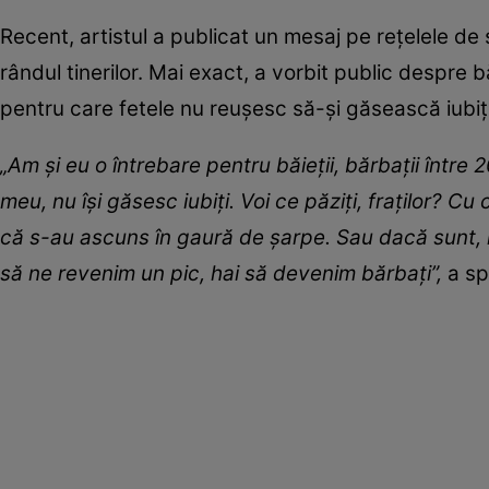
Recent, artistul a publicat un mesaj pe rețelele de
rândul tinerilor. Mai exact, a vorbit public despre b
pentru care fetele nu reușesc să-și găsească iubiți
„Am și eu o întrebare pentru băieții, bărbații între 2
meu, nu își găsesc iubiți. Voi ce păziți, fraților? Cu
că s-au ascuns în gaură de șarpe. Sau dacă sunt, n-a
să ne revenim un pic, hai să devenim bărbați”,
a sp