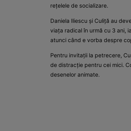
rețelele de socializare.
Daniela Iliescu și Culiță au dev
viața radical în urmă cu 3 ani, i
atunci când e vorba despre copilu
Pentru invitații la petrecere, C
de distracție pentru cei mici. C
desenelor animate.