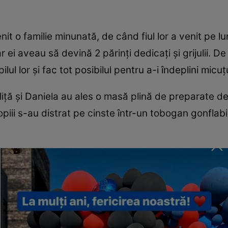
enit o familie minunată, de când fiul lor a venit pe 
ar ei aveau să devină 2 părinți dedicați și grijulii. D
l lor și fac tot posibilul pentru a-i îndeplini micuțu
uliță și Daniela au ales o masă plină de preparate de
opiii s-au distrat pe cinste într-un tobogan gonflab