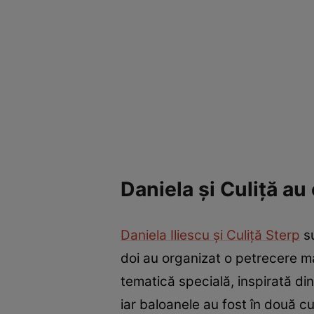
Daniela și Culiță au
Daniela Iliescu și Culiță Sterp
su
doi au organizat o petrecere mai
tematică specială, inspirată di
iar baloanele au fost în două cu