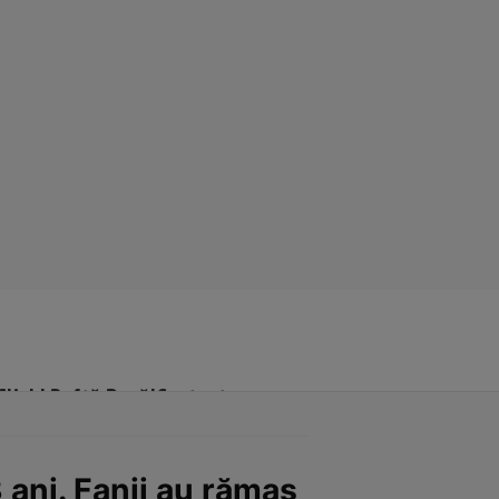
Click! Poftă Bună!
Contact
 3 ani. Fanii au rămas