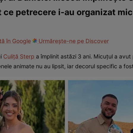
t ce petrecere i-au organizat mic
ck!
Paparazzii Click!
ă în Google
Urmărește-ne pe Discover
ui
Culiță Sterp
a împlinit astăzi 3 ani. Micuțul a av
nele animate nu au lipsit, iar decorul specific a fo