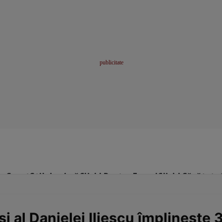
me
Sport
Stil de viață
Click! Pentru Femei
Click! Sănătate
ă și al Danielei Iliescu împlinește