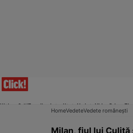
Ultima Oră!
Trending
Actualitate
Vedete
Video
Prime Ti
Home
Vedete
Vedete românești
Milan, fiul lui Culiț