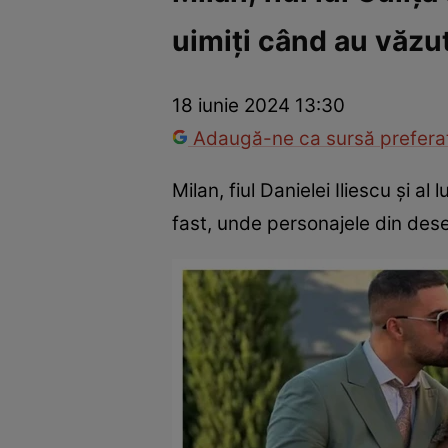
uimiți când au văzu
Vedete internaționale
Vedete românești
Interviurile Cli
18 iunie 2024 13:30
Adaugă-ne ca sursă preferat
Milan, fiul Danielei Iliescu și al l
fast, unde personajele din dese