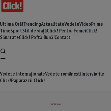
Ultima Oră!
Trending
Actualitate
Vedete
Video
Prime
Time
Sport
Stil de viață
Click! Pentru Femei
Click!
Sănătate
Click! Poftă Bună!
Contact
Vedete internaționale
Vedete românești
Interviurile
Click!
Paparazzii Click!