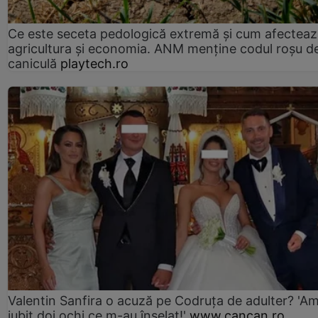
Ce este seceta pedologică extremă și cum afectea
agricultura și economia. ANM menține codul roșu d
caniculă
playtech.ro
Valentin Sanfira o acuză pe Codruța de adulter? 'A
iubit doi ochi ce m-au înșelat!'
www.cancan.ro