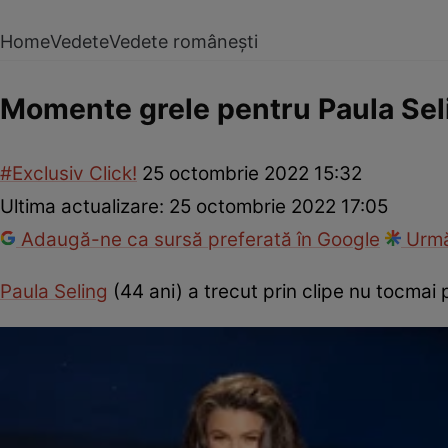
Home
Vedete
Vedete românești
Momente grele pentru Paula Sel
#Exclusiv Click!
25 octombrie 2022 15:32
Ultima actualizare:
25 octombrie 2022 17:05
Adaugă-ne ca sursă preferată în Google
Urmă
Paula Seling
(44 ani) a trecut prin clipe nu tocmai 