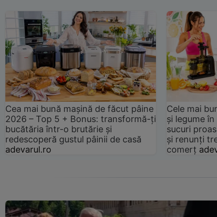
Cea mai bună mașină de făcut pâine
Cele mai bu
2026 – Top 5 + Bonus: transformă-ți
și legume în
bucătăria într-o brutărie și
sucuri proas
redescoperă gustul pâinii de casă
și renunți tr
adevarul.ro
comerț
adev