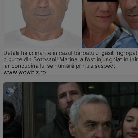
Detalii halucinante în cazul bărbatului găsit îngropat
o curte din Botoșani! Marinel a fost înjunghiat în ini
iar concubina lui se numără printre suspecți
www.wowbiz.ro