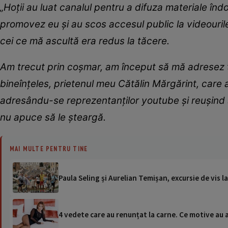
„Hoții au luat canalul pentru a difuza materiale îndo
promovez eu și au scos accesul public la videouril
cei ce mă ascultă era redus la tăcere.
Am trecut prin coșmar, am început să mă adresez t
bineînțeles, prietenul meu Cătălin Mărgărint, care 
adresându-se reprezentanților youtube și reușind s
nu apuce să le șteargă.
MAI MULTE PENTRU TINE
Paula Seling și Aurelian Temișan, excursie de vis
4 vedete care au renunțat la carne. Ce motive au 