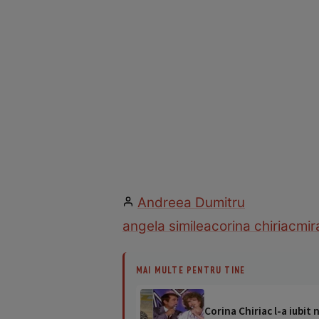
Andreea Dumitru
angela similea
corina chiriac
mir
MAI MULTE PENTRU TINE
Corina Chiriac l-a iubit