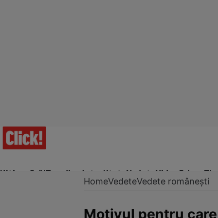
Ultima Oră!
Trending
Actualitate
Vedete
Video
Prime Ti
Home
Vedete
Vedete românești
Motivul pentru care