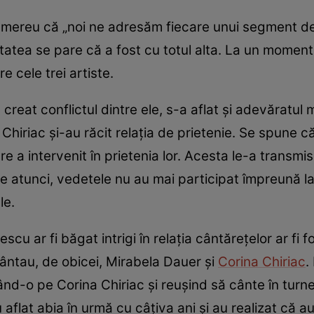
 mereu că „noi ne adresăm fiecare unui segment de pu
alitatea se pare că a fost cu totul alta. La un momen
e cele trei artiste.
creat conflictul dintre ele, s-a aflat și adevăratul
Chiriac și-au răcit relația de prietenie. Se spune că 
re a intervenit în prietenia lor. Acesta le-a transmis
De atunci, vedetele nu au mai participat împreună la
le.
cu ar fi băgat intrigi în relația cântărețelor ar fi 
cântau, de obicei, Mirabela Dauer și
Corina Chiriac
.
nând-o pe Corina Chiriac și reușind să cânte în turn
 aflat abia în urmă cu câțiva ani și au realizat că 