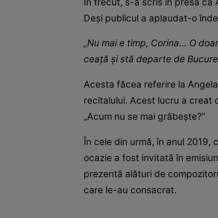
În trecut, s-a scris în presă că 
Deși publicul a aplaudat-o înde
„Nu mai e timp, Corina… O doam
ceață și stă departe de Bucure
Acesta făcea referire la Angela
recitalului. Acest lucru a creat
„Acum nu se mai grăbește?”
În cele din urmă, în anul 2019, 
ocazie a fost invitată în emisiu
prezentă alături de compozitoru
care le-au consacrat.