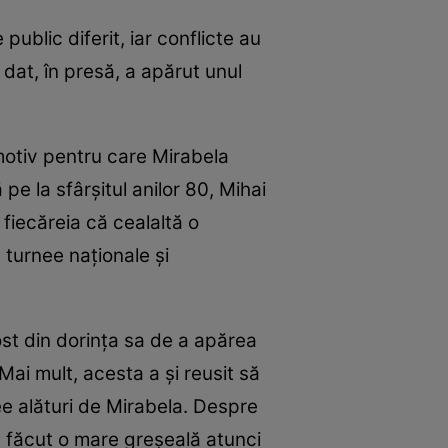
blic diferit, iar conflicte au
t dat, în presă, a apărut unul
 motiv pentru care Mirabela
pe la sfârșitul anilor 80, Mihai
 fiecăreia că cealaltă o
 turnee naționale și
fost din dorința sa de a apărea
 Mai mult, acesta a și reusit să
ee alături de Mirabela. Despre
au făcut o mare greșeală atunci