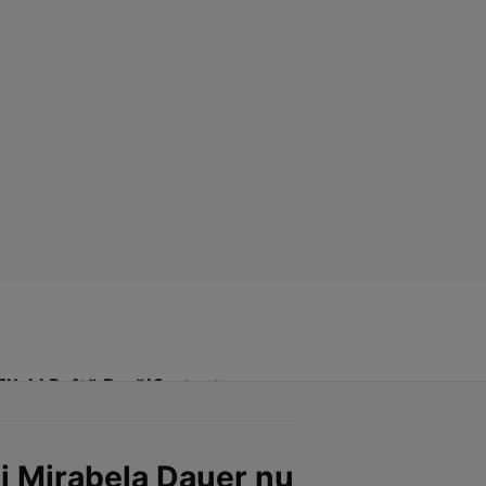
Click! Poftă Bună!
Contact
și Mirabela Dauer nu