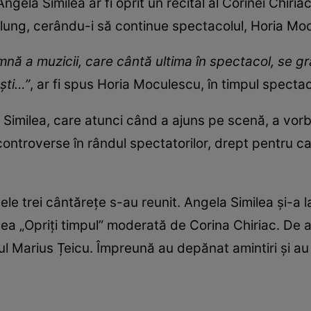
Angela Similea ar fi oprit un recital al Corinei Chiria
lung, cerându-i să continue spectacolul, Horia Moc
nă a muzicii, care cântă ultima în spectacol, se g
ști…”
, ar fi spus Horia Moculescu, în timpul spectac
 Similea, care atunci când a ajuns pe scenă, a vorb
 controverse în rândul spectatorilor, drept pentru ca
cele trei cântărețe s-au reunit. Angela Similea și-a
nea „Opriți timpul” moderată de Corina Chiriac. De al
l Marius Țeicu. Împreună au depănat amintiri și au