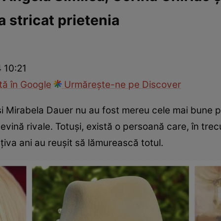
a stricat prietenia
ck!
Paparazzii Click!
 10:21
ă în Google
Urmărește-ne pe Discover
 și Mirabela Dauer nu au fost mereu cele mai bune 
evină rivale. Totuși, există o persoană care, în trec
țiva ani au reușit să lămurească totul.