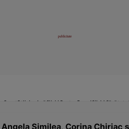
me
Sport
Stil de viață
Click! Pentru Femei
Click! Sănătate
 Angela Similea, Corina Chiriac 