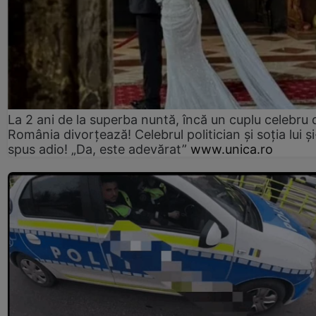
La 2 ani de la superba nuntă, încă un cuplu celebru 
România divorțează! Celebrul politician și soția lui ș
spus adio! „Da, este adevărat”
www.unica.ro