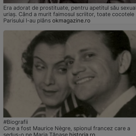
Era adorat de prostituate, pentru apetitul său sexua
uriaș. Când a murit faimosul scriitor, toate cocotele
Parisului l-au plâns
okmagazine.ro
#Biografii
Cine a fost Maurice Nègre, spionul francez care a
sedus-o pe Maria Tănase
historia.ro