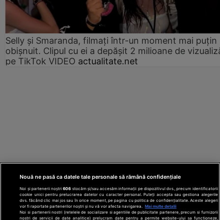
Selly și Smaranda, filmați într-un moment mai puțin
obișnuit. Clipul cu ei a depășit 2 milioane de vizualiz
pe TikTok VIDEO
actualitate.net
Nouă ne pasă ca datele tale personale să rămână confidențiale
Noi și partenerii noștri
606
stocăm și/sau accesăm informații pe dispozitivul dvs., precum identificatorii
cookie unici pentru prelucrarea datelor cu caracter personal. Puteți accepta sau gestiona alegerile
dvs. făcând clic mai jos sau în orice moment, pe pagina cu politica de confidențialitate. Aceste alegeri
vor fi raportate partenerilor noștri și nu vă vor afecta navigarea.
Mai multe detalii
Noi si partenerii nostri (retelele de socializare si agentiile de publicitate partenere, precum si furnizorii
nostri de servicii de date analitice) prelucram date pentru a permite website-ului sa functioneze,