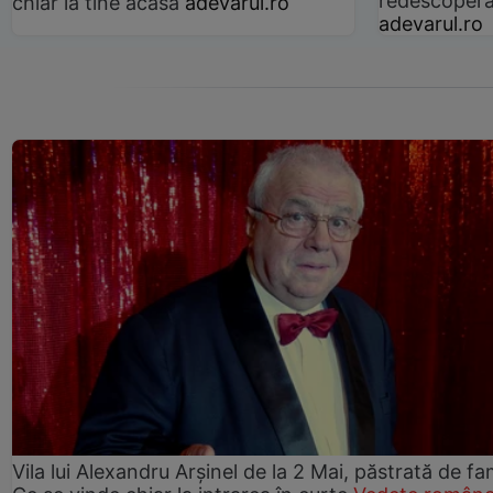
redescoperă 
chiar la tine acasă
adevarul.ro
adevarul.ro
Vila lui Alexandru Arșinel de la 2 Mai, păstrată de fam