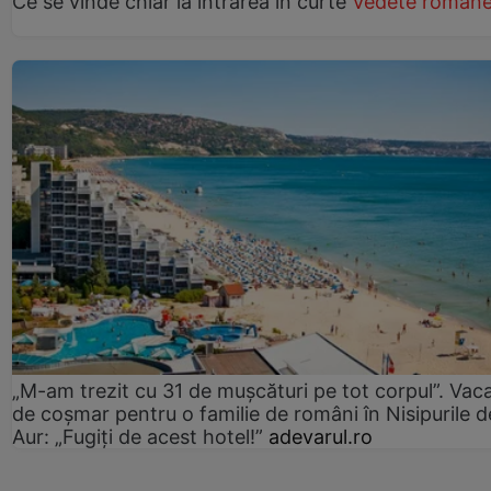
Ce se vinde chiar la intrarea în curte
Vedete române
„M-am trezit cu 31 de mușcături pe tot corpul”. Vac
de coșmar pentru o familie de români în Nisipurile d
Aur: „Fugiți de acest hotel!”
adevarul.ro