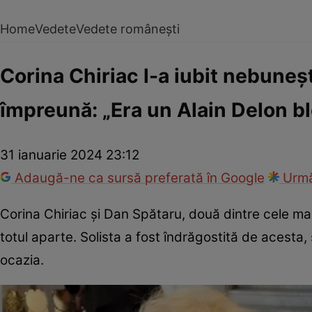
Home
Vedete
Vedete românești
Corina Chiriac l-a iubit nebuneș
împreună: „Era un Alain Delon b
31 ianuarie 2024 23:12
Adaugă-ne ca sursă preferată în Google
Urmă
Corina Chiriac și Dan Spătaru, două dintre cele mai 
totul aparte. Solista a fost îndrăgostită de acesta,
ocazia.