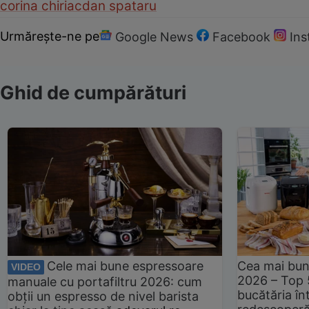
corina chiriac
dan spataru
Urmărește-ne pe
Google News
Facebook
In
Ghid de cumpărături
Cele mai bune espressoare
Cea mai bun
VIDEO
2026 – Top 
manuale cu portafiltru 2026: cum
bucătăria înt
obții un espresso de nivel barista