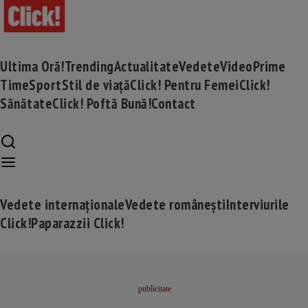
Ultima Oră!
Trending
Actualitate
Vedete
Video
Prime
Time
Sport
Stil de viață
Click! Pentru Femei
Click!
Sănătate
Click! Poftă Bună!
Contact
Vedete internaționale
Vedete românești
Interviurile
Click!
Paparazzii Click!