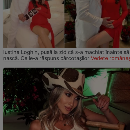
Iustina Loghin, pusă la zid că s-a machiat înainte să
nască. Ce le-a răspuns cârcotașilor
Vedete româneș