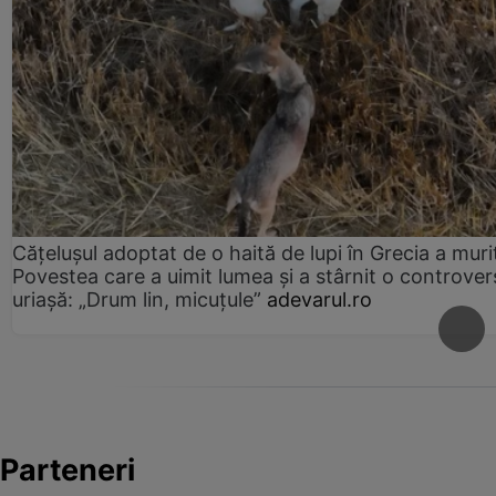
Cățelușul adoptat de o haită de lupi în Grecia a muri
Povestea care a uimit lumea și a stârnit o controver
uriașă: „Drum lin, micuțule”
adevarul.ro
Parteneri