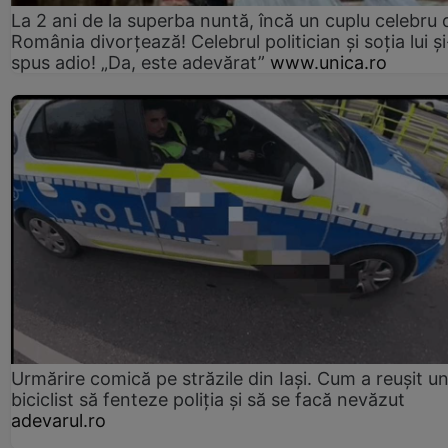
La 2 ani de la superba nuntă, încă un cuplu celebru 
România divorțează! Celebrul politician și soția lui ș
spus adio! „Da, este adevărat”
www.unica.ro
Urmărire comică pe străzile din Iași. Cum a reușit u
biciclist să fenteze poliția și să se facă nevăzut
adevarul.ro