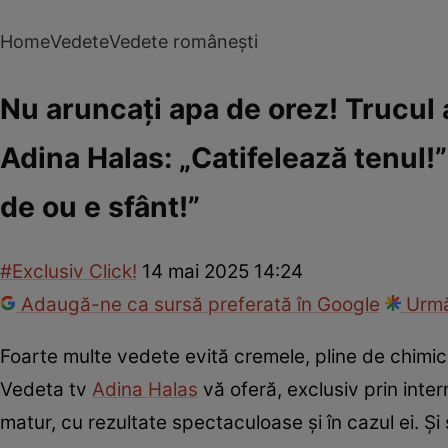
Home
Vedete
Vedete românești
Nu aruncați apa de orez! Trucul a
Adina Halas: „Catifelează tenul!
de ou e sfânt!”
#Exclusiv Click!
14 mai 2025 14:24
Adaugă-ne ca sursă preferată în Google
Urmă
Foarte multe vedete evită cremele, pline de chimica
Vedeta tv
Adina Halas
vă oferă, exclusiv prin inter
matur, cu rezultate spectaculoase și în cazul ei. Și