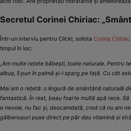
acid folic. Are proprietăți hidratante și ameliorea
Secretul Corinei Chiriac: „Smân
Într-un interviu pentru Click!, solista
Corina Chiriac
timpul în loc:
„Am multe reţete băbeşti, toate naturale. Pentru t
albuş, îl pun în palmă şi-l sparg pe faţă. Cu cât es
Mai am o reţetă: o lingură de smântână naturală d
fantastică. În rest, beau foarte multă apă rece. Să 
e nevoie, nu fac şi, deocamdată, cred că nu am nev
gălbenuşuri puse direct pe păr dau vitamină şi stră