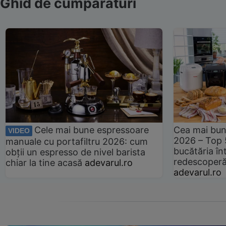
Ghid de cumpărături
Cele mai bune espressoare
Cea mai bun
VIDEO
2026 – Top 
manuale cu portafiltru 2026: cum
bucătăria înt
obții un espresso de nivel barista
redescoperă 
chiar la tine acasă
adevarul.ro
adevarul.ro