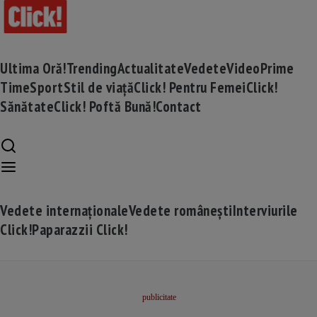
Ultima Oră!
Trending
Actualitate
Vedete
Video
Prime
Time
Sport
Stil de viață
Click! Pentru Femei
Click!
Sănătate
Click! Poftă Bună!
Contact
Vedete internaționale
Vedete românești
Interviurile
Click!
Paparazzii Click!