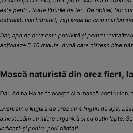
„Dimineața si seara, aplic pe o dischetă de demachia
este pentru toate tipurile de ten. De obicei, fac cu
catifelat, mai hidratat, veți avea un chip mai luminos
Dar, apa de orez este potrivită și pentru revitaliza
acționeze 5-10 minute, după care clătesc bine păr
Mască naturistă din orez fiert, la
Dar, Adina Halas folosește și o mască pentru ten, 
„Fierbem o lingură de orez cu 4 linguri de apă. Lăsăm
amestecăm cu miere organică și cu puțin lapte. Se 
indicată și pentru porii dilatați.