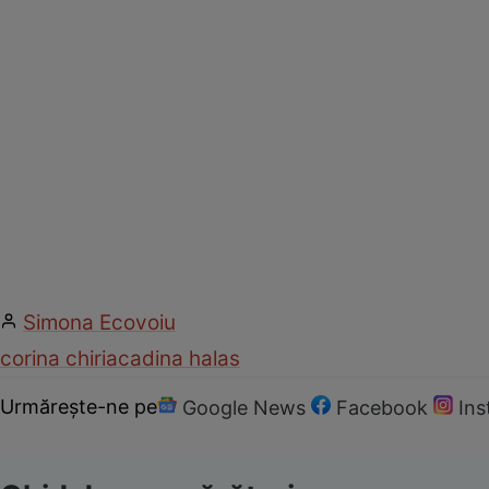
Simona Ecovoiu
corina chiriac
adina halas
Urmărește-ne pe
Google News
Facebook
In