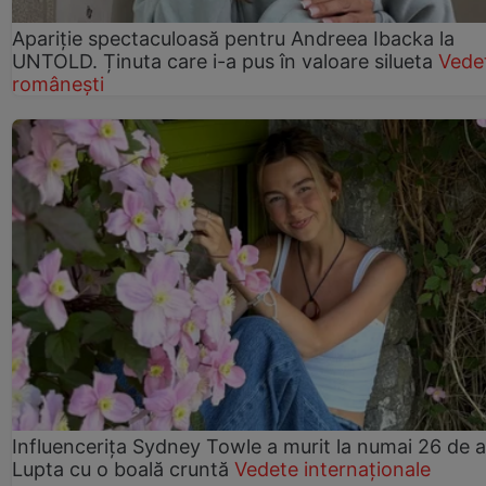
Apariție spectaculoasă pentru Andreea Ibacka la
UNTOLD. Ținuta care i-a pus în valoare silueta
Vede
românești
Influencerița Sydney Towle a murit la numai 26 de a
Lupta cu o boală cruntă
Vedete internaționale