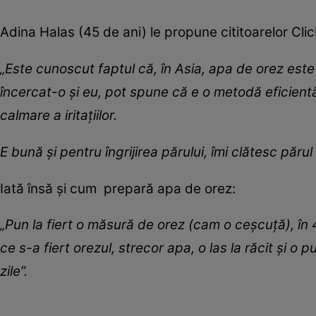
Adina Halas (45 de ani) le propune cititoarelor Cl
„Este cunoscut faptul că, în Asia, apa de orez este
încercat-o și eu, pot spune că e o metodă eficientă ș
calmare a iritațiilor.
E bună și pentru îngrijirea părului, îmi clătesc părul 
Iată însă și cum prepară apa de orez:
„Pun la fiert o măsură de orez (cam o ceșcuță), în
ce s-a fiert orezul, strecor apa, o las la răcit și o p
zile”.