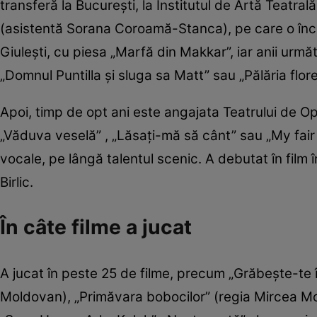
transferă la București, la Institutul de Artă Teatra
(asistentă Sorana Coroamă-Stanca), pe care o înch
Giuleşti, cu piesa „Marfă din Makkar”, iar anii următo
„Domnul Puntilla şi sluga sa Matt” sau „Pălăria floren
Apoi, timp de opt ani este angajata Teatrului de 
„Văduva veselă” , „Lăsaţi-mă să cânt” sau „My fair La
vocale, pe lângă talentul scenic. A debutat în film î
Birlic.
În câte filme a jucat
A jucat în peste 25 de filme, precum „Grăbeşte-te 
Moldovan), „Primăvara bobocilor” (regia Mircea Moldo