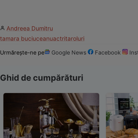
Andreea Dumitru
tamara buciuceanu
actrita
roluri
Urmărește-ne pe
Google News
Facebook
In
Ghid de cumpărături