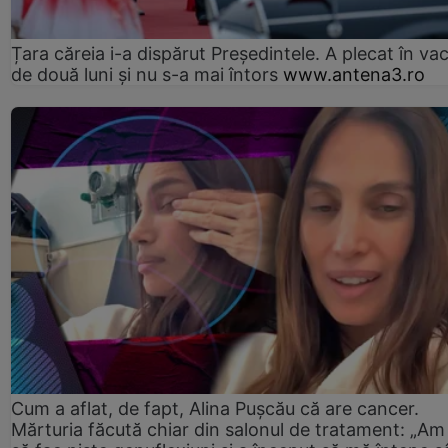
Țara căreia i-a dispărut Președintele. A plecat în va
de două luni și nu s-a mai întors
www.antena3.ro
Cum a aflat, de fapt, Alina Pușcău că are cancer.
Mărturia făcută chiar din salonul de tratament: „Am