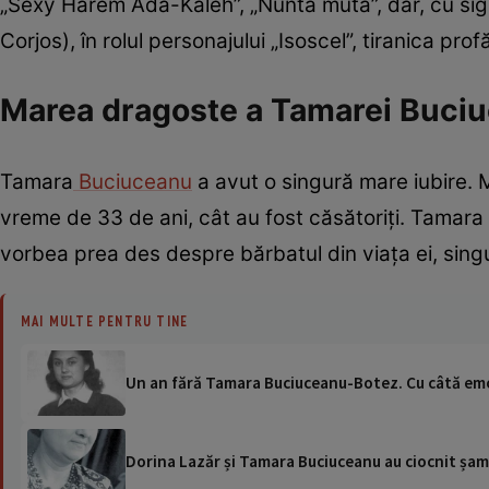
„Sexy Harem Ada-Kaleh”, „Nunta mută”, dar, cu sigura
Corjos), în rolul personajului „Isoscel”, tiranica p
Marea dragoste a Tamarei Buci
Tamara
Buciuceanu
a avut o singură mare iubire. 
vreme de 33 de ani, cât au fost căsătoriți. Tamara B
vorbea prea des despre bărbatul din viața ei, singu
MAI MULTE PENTRU TINE
Un an fără Tamara Buciuceanu-Botez. Cu câtă emoți
Dorina Lazăr și Tamara Buciuceanu au ciocnit șamp