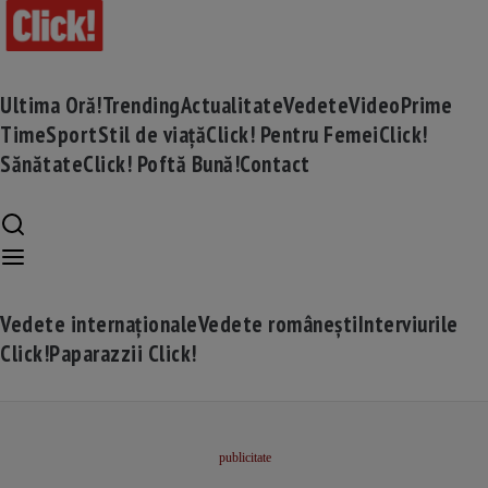
Ultima Oră!
Trending
Actualitate
Vedete
Video
Prime
Time
Sport
Stil de viață
Click! Pentru Femei
Click!
Sănătate
Click! Poftă Bună!
Contact
Vedete internaționale
Vedete românești
Interviurile
Click!
Paparazzii Click!