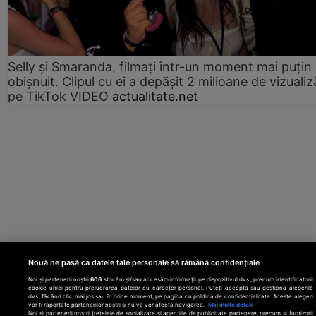
Selly și Smaranda, filmați într-un moment mai puțin
obișnuit. Clipul cu ei a depășit 2 milioane de vizualiz
pe TikTok VIDEO
actualitate.net
Nouă ne pasă ca datele tale personale să rămână confidențiale
Noi și partenerii noștri
606
stocăm și/sau accesăm informații pe dispozitivul dvs., precum identificatorii
cookie unici pentru prelucrarea datelor cu caracter personal. Puteți accepta sau gestiona alegerile
dvs. făcând clic mai jos sau în orice moment, pe pagina cu politica de confidențialitate. Aceste alegeri
vor fi raportate partenerilor noștri și nu vă vor afecta navigarea.
Mai multe detalii
Noi si partenerii nostri (retelele de socializare si agentiile de publicitate partenere, precum si furnizorii