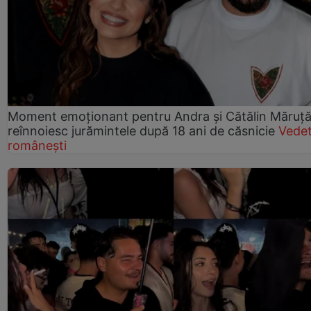
Moment emoționant pentru Andra și Cătălin Măruță!
reînnoiesc jurămintele după 18 ani de căsnicie
Vede
românești