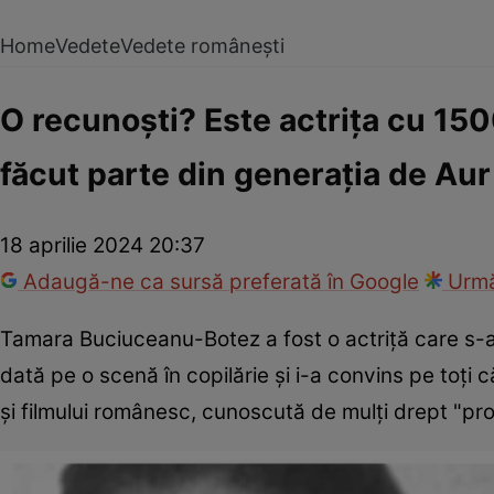
Home
Vedete
Vedete românești
O recunoști? Este actrița cu 1500
făcut parte din generația de Aur
18 aprilie 2024 20:37
Adaugă-ne ca sursă preferată în Google
Urmă
Tamara Buciuceanu-Botez a fost o actriţă care s-a d
dată pe o scenă în copilărie şi i-a convins pe toţi c
și filmului românesc, cunoscută de mulți drept "pro