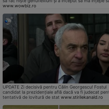
să fac niște genuflexiuni și a început să mă înțepe s
www.wowbiz.ro
UPDATE Zi decisivă pentru Călin Georgescu! Fostul
candidat la prezidențiale află dacă va fi judecat pen
tentativă de lovitură de stat
www.stirilekanald.ro