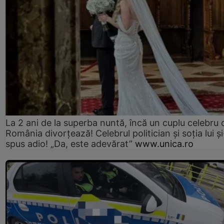
La 2 ani de la superba nuntă, încă un cuplu celebru 
România divorțează! Celebrul politician și soția lui ș
spus adio! „Da, este adevărat”
www.unica.ro