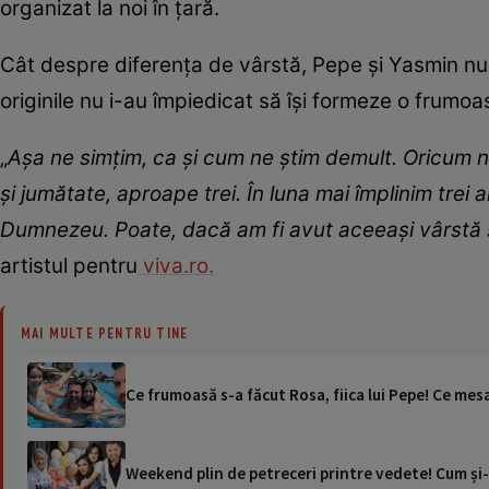
organizat la noi în țară.
Cât despre diferența de vârstă, Pepe și Yasmin nu re
originile nu i-au împiedicat să își formeze o frumoa
„
Așa ne simțim, ca și cum ne știm demult. Oricum n
și jumătate, aproape trei. În luna mai împlinim tr
Dumnezeu. Poate, dacă am fi avut aceeași vârstă ș
artistul pentru
viva.ro.
MAI MULTE PENTRU TINE
Ce frumoasă s-a făcut Rosa, fiica lui Pepe! Ce mesaj
Weekend plin de petreceri printre vedete! Cum și-au