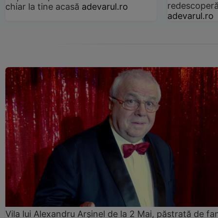
redescoperă 
chiar la tine acasă
adevarul.ro
adevarul.ro
Vila lui Alexandru Arșinel de la 2 Mai, păstrată de fam