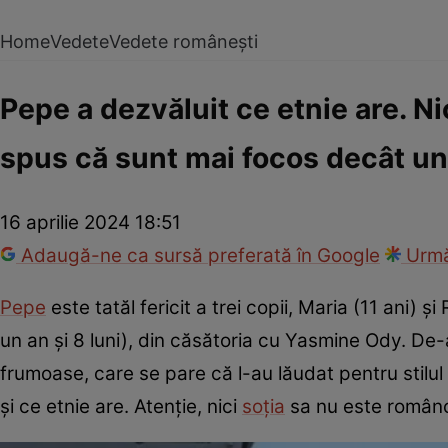
Home
Vedete
Vedete românești
Pepe a dezvăluit ce etnie are. Ni
spus că sunt mai focos decât u
16 aprilie 2024 18:51
Adaugă-ne ca sursă preferată în Google
Urmă
Pepe
este tatăl fericit a trei copii, Maria (11 ani) ș
un an și 8 luni), din căsătoria cu Yasmine Ody. De-a
frumoase, care se pare că l-au lăudat pentru stilul
și ce etnie are. Atenție, nici
soția
sa nu este român