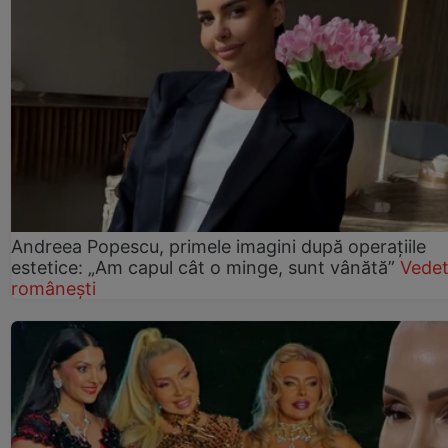
Andreea Popescu, primele imagini după operațiile
estetice: „Am capul cât o minge, sunt vânătă”
Vede
românești