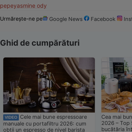
pepe
yasmine ody
Urmărește-ne pe
Google News
Facebook
In
Ghid de cumpărături
Cele mai bune espressoare
Cea mai bun
VIDEO
2026 – Top 
manuale cu portafiltru 2026: cum
bucătăria înt
obții un espresso de nivel barista