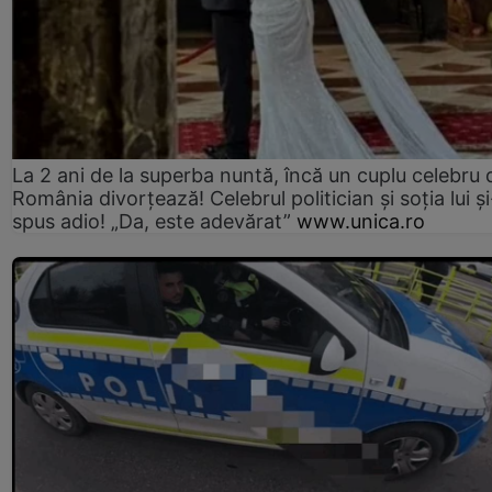
La 2 ani de la superba nuntă, încă un cuplu celebru 
România divorțează! Celebrul politician și soția lui ș
spus adio! „Da, este adevărat”
www.unica.ro