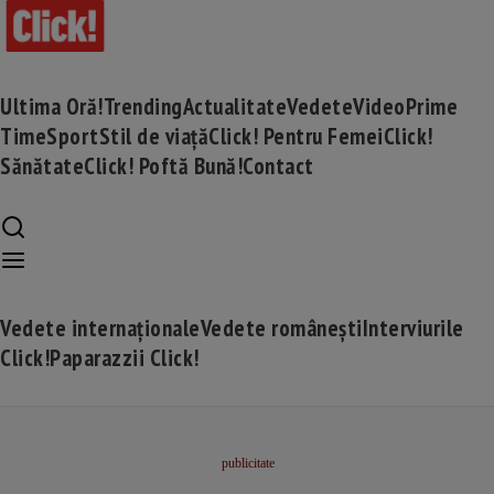
Ultima Oră!
Trending
Actualitate
Vedete
Video
Prime
Time
Sport
Stil de viață
Click! Pentru Femei
Click!
Sănătate
Click! Poftă Bună!
Contact
Vedete internaționale
Vedete românești
Interviurile
Click!
Paparazzii Click!