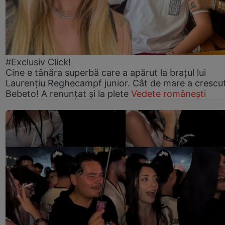
#Exclusiv Click!
Cine e tânăra superbă care a apărut la brațul lui
Laurențiu Reghecampf junior. Cât de mare a crescu
Bebeto! A renunțat și la plete
Vedete românești