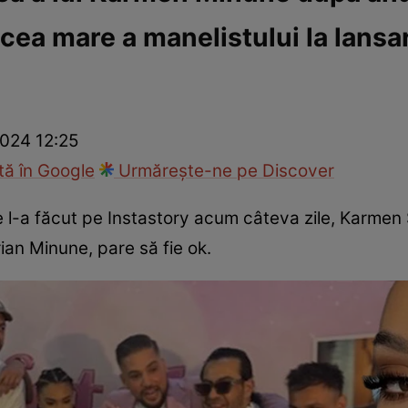
 cea mare a manelistului la lansa
ck!
Paparazzii Click!
024 12:25
ă în Google
Urmărește-ne pe Discover
e l-a făcut pe Instastory acum câteva zile, Karmen 
rian Minune, pare să fie ok.