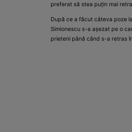
preferat să stea puțin mai retras
După ce a făcut câteva poze la p
Simionescu s-a așezat pe o can
prieteni până când s-a retras în