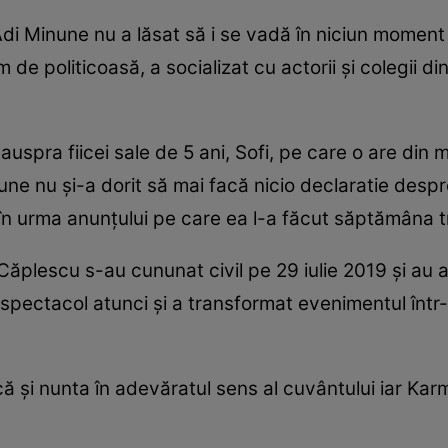
Adi Minune nu a lăsat să i se vadă în niciun moment 
de politicoasă, a socializat cu actorii și colegii din
pra fiicei sale de 5 ani, Sofi, pe care o are din m
e nu și-a dorit să mai facă nicio declaratie desp
ut în urma anunțului pe care ea l-a făcut săptămâna 
plescu s-au cununat civil pe 29 iulie 2019 și au a
t spectacol atunci și a transformat evenimentul într
că și nunta în adevăratul sens al cuvântului iar Ka