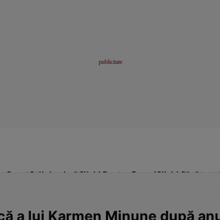
me
Sport
Stil de viață
Click! Pentru Femei
Click! Sănătate
ică a lui Karmen Minune după anu