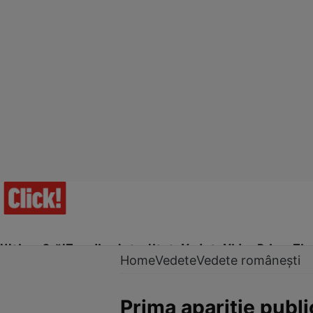
Ultima Oră!
Trending
Actualitate
Vedete
Video
Prime Ti
Home
Vedete
Vedete românești
Prima apariție publ