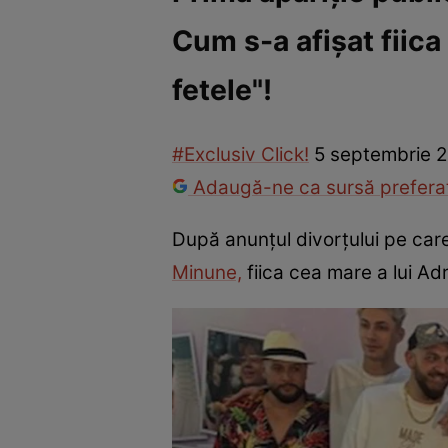
Cum s-a afișat fiica
Vedete internaționale
Vedete românești
Interviurile Cli
fetele"!
#Exclusiv Click!
5 septembrie 2
Adaugă-ne ca sursă preferat
După anunțul divorțului pe car
Minune,
fiica cea mare a lui Ad