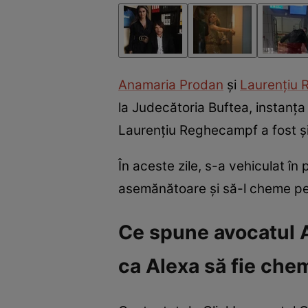
Anamaria Prodan
și
Laurențiu
la Judecătoria Buftea, instanța
Laurențiu Reghecampf a fost și
În aceste zile, s-a vehiculat în
asemănătoare și să-l cheme pe
Ce spune avocatul A
ca Alexa să fie che