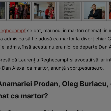
 Reghecampf
se bat, mai nou, în martori chemați în i
 a admis ca să fie adusă ca martor la divorț chiar C
 el admis, însă acesta nu era nici pe departe Dan 
 presă că Laurențiu Reghecampf și avocații săi ar in
 Dan Alexa ca martor, anunță sportpesurse.ro.
namariei Prodan, Oleg Burlacu, 
mat ca martor?