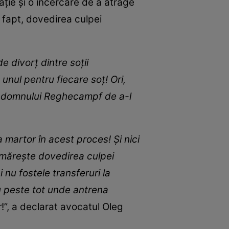
ație și o încercare de a atrage
e fapt, dovedirea culpei
de divorț dintre soții
unul pentru fiecare soț! Ori,
a domnului Reghecampf de a-l
 martor în acest proces! Și nici
urmărește dovedirea culpei
u fostele transferuri la
u peste tot unde antrena
r
!”, a declarat avocatul Oleg