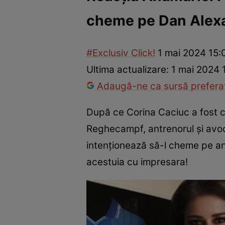
cheme pe Dan Alexa 
Vedete internaționale
Vedete românești
Interviurile Cli
#Exclusiv Click!
1 mai 2024 15:
Ultima actualizare:
1 mai 2024 
Adaugă-ne ca sursă preferat
După ce Corina Caciuc a fost c
Reghecampf, antrenorul și avoca
intenționează să-l cheme pe ant
acestuia cu impresara!