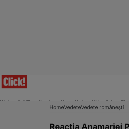
Ultima Oră!
Trending
Actualitate
Vedete
Video
Prime Ti
Home
Vedete
Vedete românești
Reacția Anamariei 