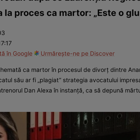
la proces ca martor: „Este o gl
ck!
Paparazzii Click!
03
17:17
ă în Google
Urmărește-ne pe Discover
hemată ca martor în procesul de divorț dintre Ana
tul său ar fi „plagiat” strategia avocatului impresa
renorul Dan Alexa în instanță, ca să depună mărtur