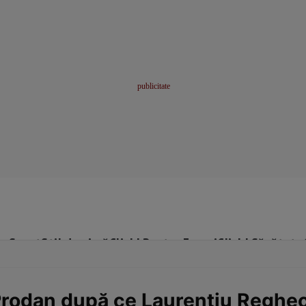
me
Sport
Stil de viață
Click! Pentru Femei
Click! Sănătate
Prodan după ce Laurențiu Reghec