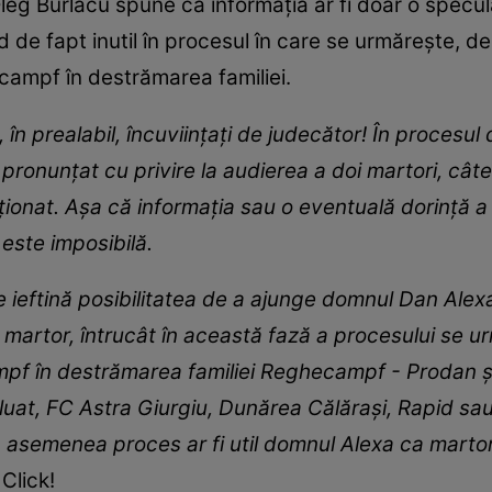
leg Burlacu spune că informația ar fi doar o specul
nd de fapt inutil în procesul în care se urmărește, d
campf în destrămarea familiei.
, în prealabil, încuviințați de judecător! În procesul 
ronunțat cu privire la audierea a doi martori, câte 
ionat. Așa că informația sau o eventuală dorință 
este imposibilă.
e ieftină posibilitatea de a ajunge domnul Dan Alexa
de martor, întrucât în această fază a procesului se 
f în destrămarea familiei Reghecampf - Prodan și n
luat, FC Astra Giurgiu, Dunărea Călărași, Rapid sa
 asemenea proces ar fi util domnul Alexa ca marto
Click!