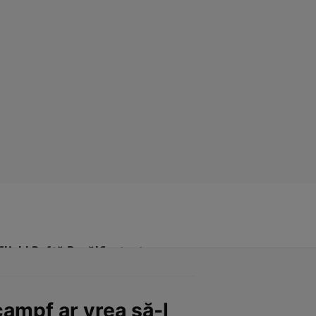
Click! Poftă Bună!
Contact
ampf ar vrea să-l