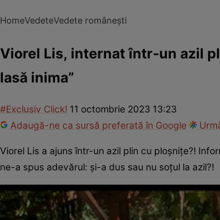
Home
Vedete
Vedete românești
Viorel Lis, internat într-un azil
lasă inima”
#Exclusiv Click!
11 octombrie 2023 13:23
Adaugă-ne ca sursă preferată în Google
Urmă
Viorel Lis a ajuns într-un azil plin cu ploșnițe?! Inf
ne-a spus adevărul: și-a dus sau nu soțul la azil?!