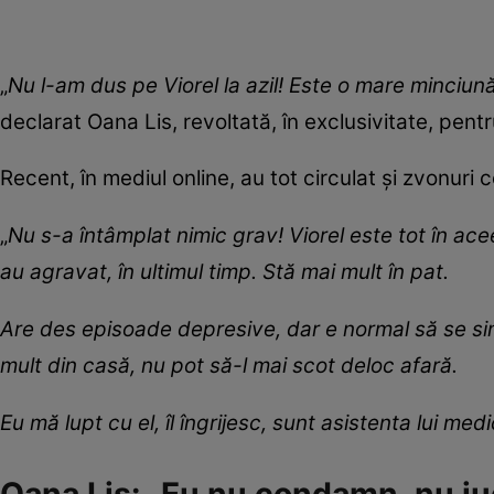
„
Nu l-am dus pe Viorel la azil! Este o mare minciună 
declarat Oana Lis, revoltată, în exclusivitate, pentr
Recent, în mediul online, au tot circulat și zvonuri c
„
Nu s-a întâmplat nimic grav! Viorel este tot în acee
au agravat, în ultimul timp. Stă mai mult în pat.
Are des episoade depresive, dar e normal să se simtă
mult din casă, nu pot să-l mai scot deloc afară.
Eu mă lupt cu el, îl îngrijesc, sunt asistenta lui med
Oana Lis: „Eu nu condamn, nu ju