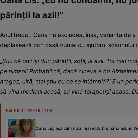
părinții la azil!"
Anul trecut, Oana nu excludea, însă, varianta de a ap
deplasează prin casă numai cu ajutorul scaunului cu
„
Știu că unii își duc părinții, soții, la azil. Tot mai
pe nimeni! Probabil că, dacă cineva e cu Alzheimer,
aragaz, uită, mai știu eu ce se întâmplă?! E un peric
să vina medicul acasă, să vină terapeuții acasă. Da
MAI MULTE PENTRU TINE
Oana Lis, așa cum nu ai mai văzut-o până acum. Ve