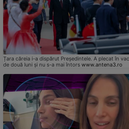
Țara căreia i-a dispărut Președintele. A plecat în va
de două luni și nu s-a mai întors
www.antena3.ro