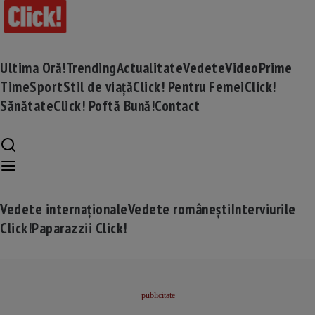
Ultima Oră!
Trending
Actualitate
Vedete
Video
Prime
Time
Sport
Stil de viață
Click! Pentru Femei
Click!
Sănătate
Click! Poftă Bună!
Contact
Vedete internaționale
Vedete românești
Interviurile
Click!
Paparazzii Click!