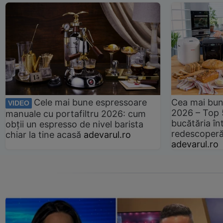
Cele mai bune espressoare
Cea mai bun
VIDEO
2026 – Top 
manuale cu portafiltru 2026: cum
bucătăria înt
obții un espresso de nivel barista
redescoperă 
chiar la tine acasă
adevarul.ro
adevarul.ro