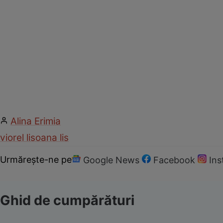
Alina Erimia
viorel lis
oana lis
Urmărește-ne pe
Google News
Facebook
In
Ghid de cumpărături