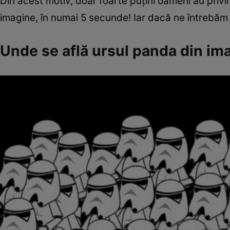
Din acest motiv, doar foarte puțini oameni au priv
imagine, în numai 5 secunde! Iar dacă ne întrebăm c
Unde se află ursul panda din im