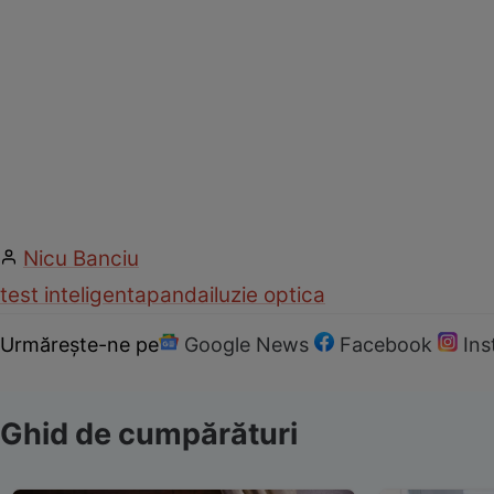
Nicu Banciu
test inteligenta
panda
iluzie optica
Urmărește-ne pe
Google News
Facebook
In
Ghid de cumpărături