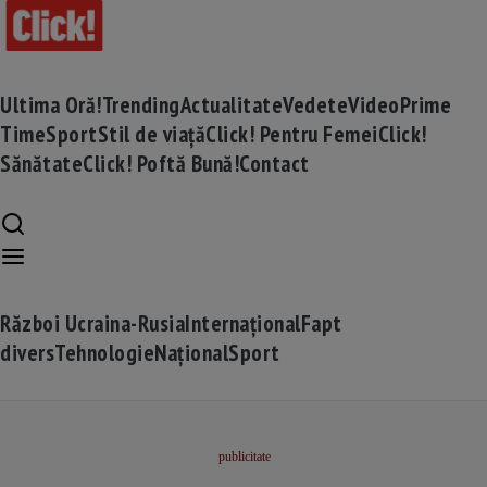
Ultima Oră!
Trending
Actualitate
Vedete
Video
Prime
Time
Sport
Stil de viață
Click! Pentru Femei
Click!
Sănătate
Click! Poftă Bună!
Contact
Război Ucraina-Rusia
Internațional
Fapt
divers
Tehnologie
Național
Sport