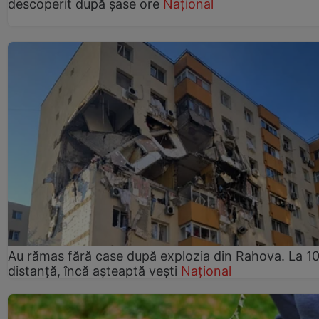
descoperit după șase ore
Național
Au rămas fără case după explozia din Rahova. La 10
distanță, încă așteaptă vești
Național