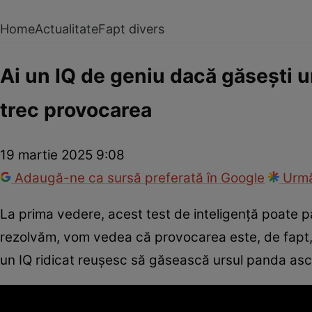
Home
Actualitate
Fapt divers
Ai un IQ de geniu dacă găsești 
trec provocarea
19 martie 2025 9:08
Adaugă-ne ca sursă preferată în Google
Urmă
La prima vedere, acest test de inteligență poate pă
rezolvăm, vom vedea că provocarea este, de fapt, m
un IQ ridicat reușesc să găsească ursul panda as