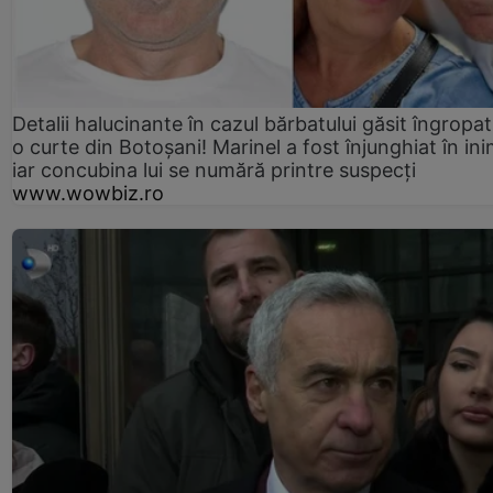
Detalii halucinante în cazul bărbatului găsit îngropat
o curte din Botoșani! Marinel a fost înjunghiat în ini
iar concubina lui se numără printre suspecți
www.wowbiz.ro