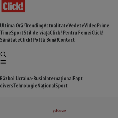
Ultima Oră!
Trending
Actualitate
Vedete
Video
Prime
Time
Sport
Stil de viață
Click! Pentru Femei
Click!
Sănătate
Click! Poftă Bună!
Contact
Război Ucraina-Rusia
Internațional
Fapt
divers
Tehnologie
Național
Sport