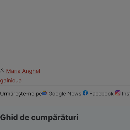
Maria Anghel
gaini
oua
Urmărește-ne pe
Google News
Facebook
In
Ghid de cumpărături