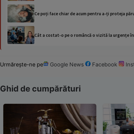
Ce poți face chiar de acum pentru a-ți proteja păru
Cât a costat-o pe o româncă o vizită la urgențe în
Urmărește-ne pe
Google News
Facebook
In
Ghid de cumpărături