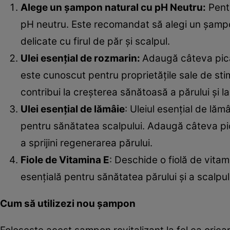
Alege un șampon natural cu pH Neutru:
Pentr
pH neutru. Este recomandat să alegi un șampo
delicate cu firul de păr și scalpul.
Ulei esențial de rozmarin:
Adaugă câteva picăt
este cunoscut pentru proprietățile sale de stim
contribui la creșterea sănătoasă a părului și l
Ulei esențial de lămâie
: Uleiul esențial de lăm
pentru sănătatea scalpului. Adaugă câteva pic
a sprijini regenerarea părului.
Fiole de Vitamina E
: Deschide o fiolă de vita
esențială pentru sănătatea părului și a scalpul
Cum să utilizezi nou șampon