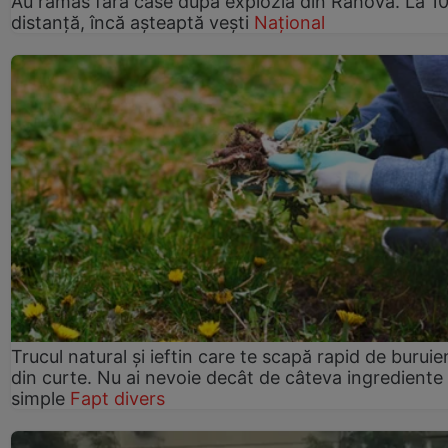
Au rămas fără case după explozia din Rahova. La 10
distanță, încă așteaptă vești
Național
Trucul natural și ieftin care te scapă rapid de buruie
din curte. Nu ai nevoie decât de câteva ingrediente
simple
Fapt divers