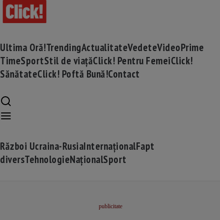
Ultima Oră!
Trending
Actualitate
Vedete
Video
Prime
Time
Sport
Stil de viață
Click! Pentru Femei
Click!
Sănătate
Click! Poftă Bună!
Contact
Război Ucraina-Rusia
Internațional
Fapt
divers
Tehnologie
Național
Sport