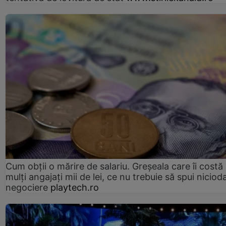
Cum obții o mărire de salariu. Greșeala care îi costă
mulți angajați mii de lei, ce nu trebuie să spui nicioda
negociere
playtech.ro