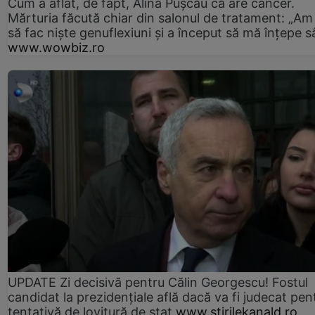
Cum a aflat, de fapt, Alina Pușcău că are cancer.
Mărturia făcută chiar din salonul de tratament: „Am
să fac niște genuflexiuni și a început să mă înțepe s
www.wowbiz.ro
UPDATE Zi decisivă pentru Călin Georgescu! Fostul
candidat la prezidențiale află dacă va fi judecat pen
tentativă de lovitură de stat
www.stirilekanald.ro