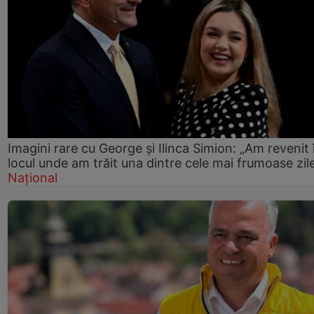
Imagini rare cu George și Ilinca Simion: „Am revenit 
locul unde am trăit una dintre cele mai frumoase zil
Național