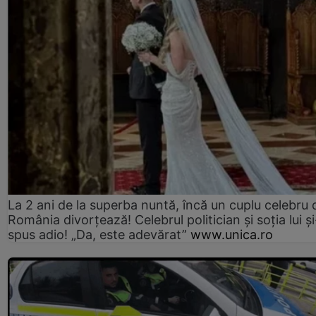
La 2 ani de la superba nuntă, încă un cuplu celebru 
România divorțează! Celebrul politician și soția lui ș
spus adio! „Da, este adevărat”
www.unica.ro