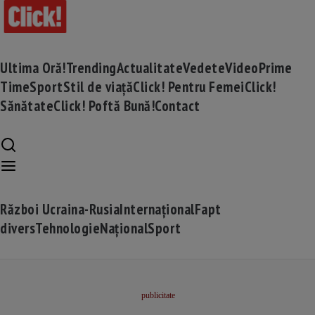
Ultima Oră!
Trending
Actualitate
Vedete
Video
Prime
Time
Sport
Stil de viață
Click! Pentru Femei
Click!
Sănătate
Click! Poftă Bună!
Contact
Război Ucraina-Rusia
Internațional
Fapt
divers
Tehnologie
Național
Sport