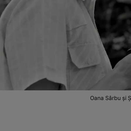
Oana Sârbu și Șt