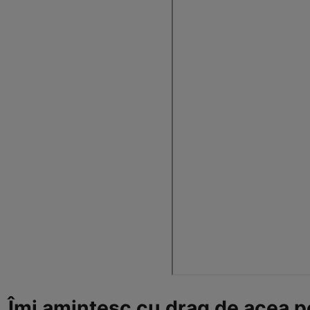
„Îmi amintesc cu drag de acea pe