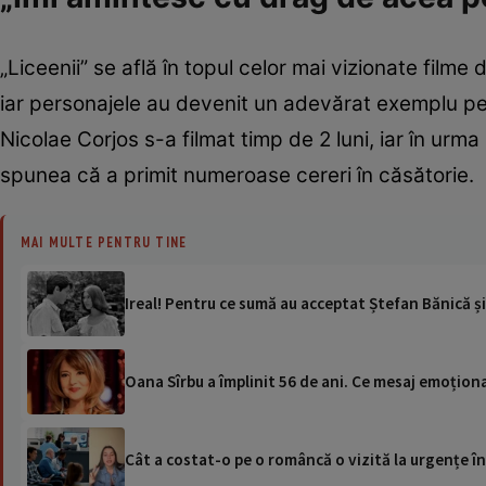
„Liceenii” se află în topul celor mai vizionate filme 
iar personajele au devenit un adevărat exemplu pent
Nicolae Corjos s-a filmat timp de 2 luni, iar în ur
spunea că a primit numeroase cereri în căsătorie.
MAI MULTE PENTRU TINE
Ireal! Pentru ce sumă au acceptat Ștefan Bănică și 
Oana Sîrbu a împlinit 56 de ani. Ce mesaj emoționan
Cât a costat-o pe o româncă o vizită la urgențe în