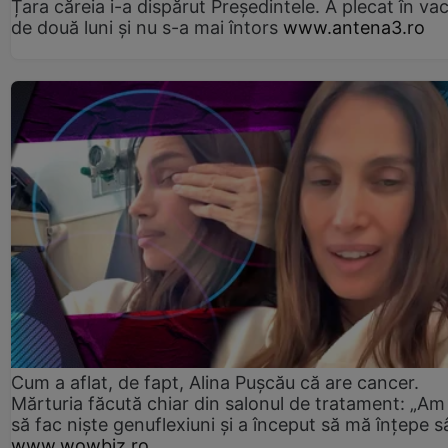
Țara căreia i-a dispărut Președintele. A plecat în va
de două luni și nu s-a mai întors
www.antena3.ro
Cum a aflat, de fapt, Alina Pușcău că are cancer.
Mărturia făcută chiar din salonul de tratament: „Am
să fac niște genuflexiuni și a început să mă înțepe s
www.wowbiz.ro