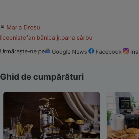
Maria Drosu
liceeni
ștefan bănică jr.
oana sârbu
Urmărește-ne pe
Google News
Facebook
In
Ghid de cumpărături