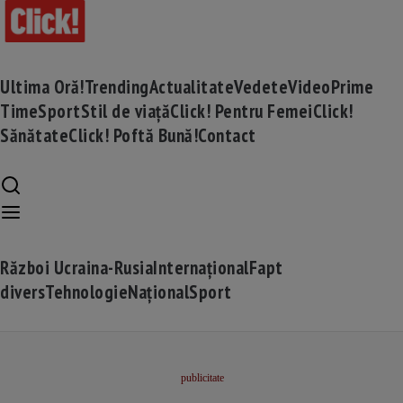
Ultima Oră!
Trending
Actualitate
Vedete
Video
Prime
Time
Sport
Stil de viață
Click! Pentru Femei
Click!
Sănătate
Click! Poftă Bună!
Contact
Război Ucraina-Rusia
Internațional
Fapt
divers
Tehnologie
Național
Sport