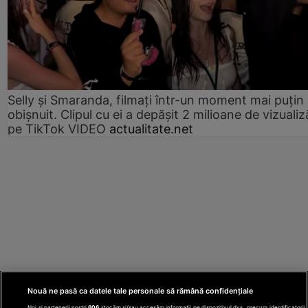
Selly și Smaranda, filmați într-un moment mai puțin
obișnuit. Clipul cu ei a depășit 2 milioane de vizualiz
pe TikTok VIDEO
actualitate.net
Nouă ne pasă ca datele tale personale să rămână confidențiale
Noi și partenerii noștri
606
stocăm și/sau accesăm informații pe dispozitivul dvs., precum identificatorii