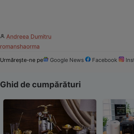
Andreea Dumitru
roman
shaorma
Urmărește-ne pe
Google News
Facebook
In
Ghid de cumpărături