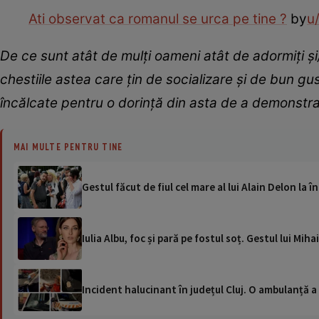
Ati observat ca romanul se urca pe tine ?
by
u
De ce sunt atât de mulți oameni atât de adormiți ș
chestiile astea care țin de socializare și de bun gu
încălcate pentru o dorință din asta de a demonstr
MAI MULTE PENTRU TINE
Gestul făcut de fiul cel mare al lui Alain Delon la
Iulia Albu, foc și pară pe fostul soț. Gestul lui Mi
Incident halucinant în județul Cluj. O ambulanță 