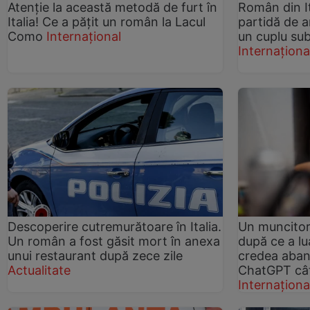
Atenție la această metodă de furt în
Român din It
Italia! Ce a pățit un român la Lacul
partidă de a
Como
Internațional
un cuplu sub
Internaționa
Descoperire cutremurătoare în Italia.
Un muncitor
Un român a fost găsit mort în anexa
după ce a lu
unui restaurant după zece zile
credea aban
Actualitate
ChatGPT cât
Internaționa