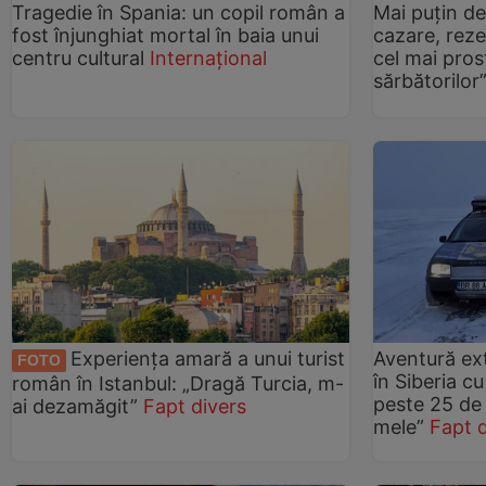
Tragedie în Spania: un copil român a
Mai puțin de
fost înjunghiat mortal în baia unui
cazare, reze
centru cultural
Internațional
cel mai pros
sărbătorilor
Experiența amară a unui turist
Aventură ex
FOTO
în Siberia c
român în Istanbul: „Dragă Turcia, m-
peste 25 de a
ai dezamăgit”
Fapt divers
mele”
Fapt 