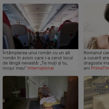
Întâmplarea unui român cu un alt
Romanul car
român în avion care i-a cerut locul
a cucerit et
de lângă nevastă: „Te muți și tu,
dragoste in
moșu’ meu”
Internațional
ani
PrimeTi