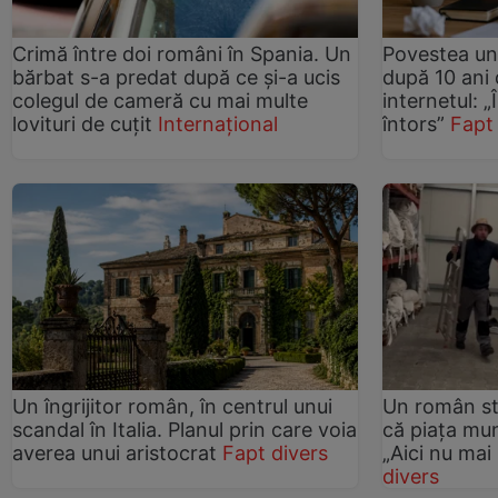
Crimă între doi români în Spania. Un
Povestea unu
bărbat s-a predat după ce și-a ucis
după 10 ani 
colegul de cameră cu mai multe
internetul: 
lovituri de cuțit
Internațional
întors”
Fapt
Un îngrijitor român, în centrul unui
Un român st
scandal în Italia. Planul prin care voia
că piața mun
averea unui aristocrat
Fapt divers
„Aici nu mai
divers