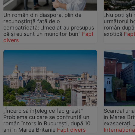
Un român din diaspora, plin de
„Nu poți ști
recunoștință față de o
următorul ho
compatrioată: „Imediat au presupus
român după o
că și eu sunt un muncitor bun"
Fapt
exotică
Fapt
divers
„Încerc să înțeleg ce fac greșit”
Scandal uri
Problema cu care se confruntă un
în Marea Brit
român întors în București, după 10
exasperați: „
ani în Marea Britanie
Fapt divers
Internaționa