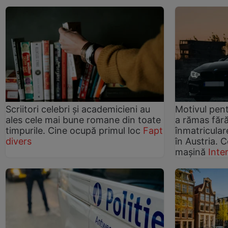
Scriitori celebri și academicieni au
Motivul pen
ales cele mai bune romane din toate
a rămas fără
timpurile. Cine ocupă primul loc
Fapt
înmatricular
divers
în Austria. 
mașină
Inte