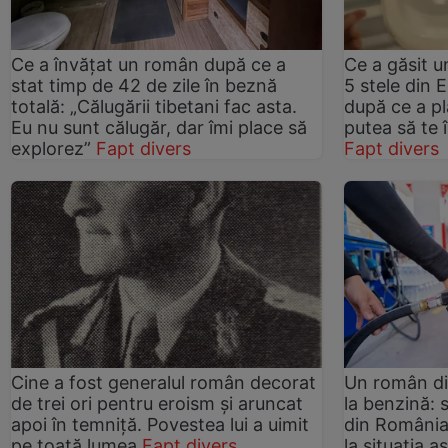
Ce a învățat un român după ce a
Ce a găsit u
stat timp de 42 de zile în beznă
5 stele din 
totală: „Călugării tibetani fac asta.
după ce a pl
Eu nu sunt călugăr, dar îmi place să
putea să te 
explorez”
Fapt divers
Fapt divers
Cine a fost generalul român decorat
Un român di
de trei ori pentru eroism și aruncat
la benzină: 
apoi în temniță. Povestea lui a uimit
din România
pe toată lumea
Fapt divers
la situația a