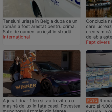
Tensiuni uriașe în Belgia după ce un
Concluzia n
român a fost arestat pentru crimă.
care lucreaz
Sute de oameni au ieșit în stradă
credeam că 
Internațional
de-abia aște
Fapt divers
A jucat doar 1 leu și s-a trezit cu o
Român
FOTO
mașină de lux în fața casei. Povestea
euro și 4.000
muncitorului român din Marea
mașină, la 