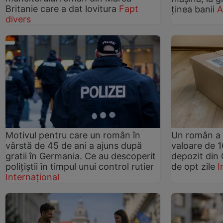
Britanie care a dat lovitura
Fapt
ținea banii
A
divers
Motivul pentru care un român în
Un român a 
vârstă de 45 de ani a ajuns după
valoare de 1
gratii în Germania. Ce au descoperit
depozit din
polițiștii în timpul unui control rutier
de opt zile
I
Internațional