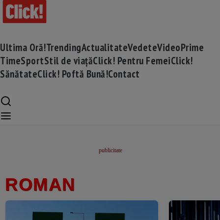
Ultima Oră!
Trending
Actualitate
Vedete
Video
Prime
Time
Sport
Stil de viață
Click! Pentru Femei
Click!
Sănătate
Click! Poftă Bună!
Contact
ROMAN