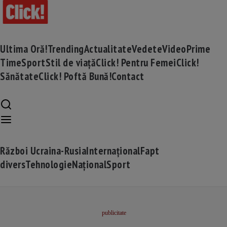
Ultima Oră!
Trending
Actualitate
Vedete
Video
Prime
Time
Sport
Stil de viață
Click! Pentru Femei
Click!
Sănătate
Click! Poftă Bună!
Contact
Război Ucraina-Rusia
Internațional
Fapt
divers
Tehnologie
Național
Sport