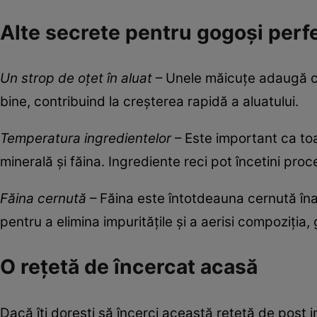
Alte secrete pentru gogoși perf
Un strop de oțet în aluat
– Unele măicuțe adaugă câ
bine, contribuind la creșterea rapidă a aluatului.
Temperatura ingredientelor
– Este important ca toa
minerală și făina. Ingrediente reci pot încetini proc
Făina cernută
– Făina este întotdeauna cernută îna
pentru a elimina impuritățile și a aerisi compoziția
O rețetă de încercat acasă
Dacă îți dorești să încerci această rețetă de post in