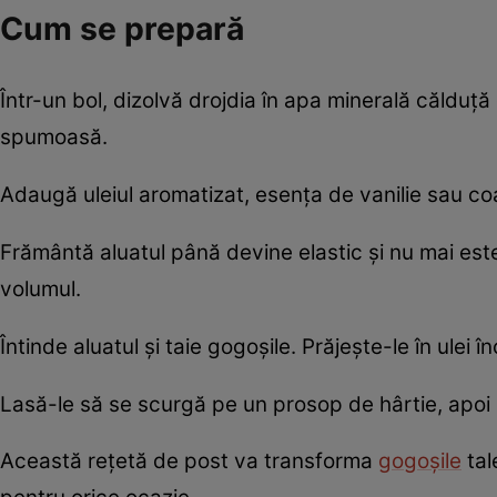
Cum se prepară
Într-un bol, dizolvă drojdia în apa minerală călduț
spumoasă.
Adaugă uleiul aromatizat, esența de vanilie sau coa
Frământă aluatul până devine elastic și nu mai este
volumul.
Întinde aluatul și taie gogoșile. Prăjește-le în ulei 
Lasă-le să se scurgă pe un prosop de hârtie, apoi 
Această rețetă de post va transforma
gogoșile
tal