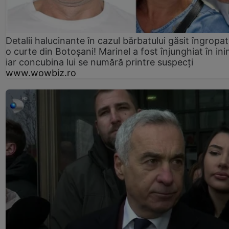
Detalii halucinante în cazul bărbatului găsit îngropat
o curte din Botoșani! Marinel a fost înjunghiat în ini
iar concubina lui se numără printre suspecți
www.wowbiz.ro