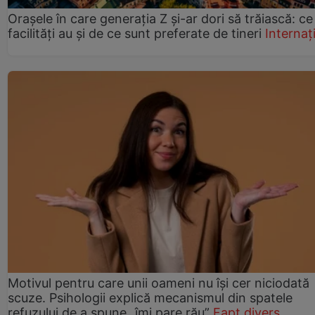
Orașele în care generația Z și-ar dori să trăiască: ce
facilități au și de ce sunt preferate de tineri
Internaț
Motivul pentru care unii oameni nu își cer niciodată
scuze. Psihologii explică mecanismul din spatele
refuzului de a spune „îmi pare rău”
Fapt divers