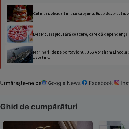
Cel mai delicios tort cu căpșune. Este desertul ide
Desertul rapid, fără coacere, care dă dependență
Marinarii de pe portavionul USS Abraham Lincoln su
acestora
Urmărește-ne pe
Google News
Facebook
In
Ghid de cumpărături