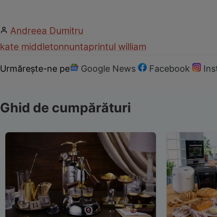
Andreea Dumitru
kate middleton
nunta
printul william
Urmărește-ne pe
Google News
Facebook
In
Ghid de cumpărături