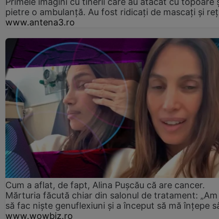
Primele imagini cu tinerii care au atacat cu topoare ș
pietre o ambulanță. Au fost ridicați de mascați și reț
www.antena3.ro
Cum a aflat, de fapt, Alina Pușcău că are cancer.
Mărturia făcută chiar din salonul de tratament: „Am
să fac niște genuflexiuni și a început să mă înțepe s
www.wowbiz.ro