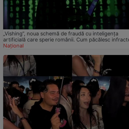
„Vishing”, noua schemă de fraudă cu inteligența
artificială care sperie românii. Cum păcălesc infracto
Național