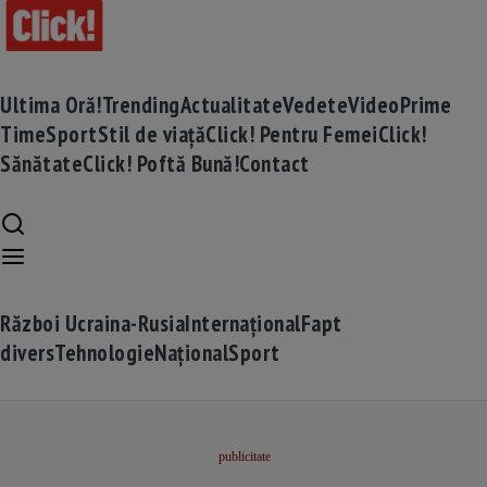
Ultima Oră!
Trending
Actualitate
Vedete
Video
Prime
Time
Sport
Stil de viață
Click! Pentru Femei
Click!
Sănătate
Click! Poftă Bună!
Contact
Război Ucraina-Rusia
Internațional
Fapt
divers
Tehnologie
Național
Sport