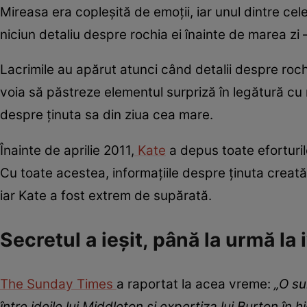
Mireasa era copleșită de emoții, iar unul dintre cel
niciun detaliu despre rochia ei înainte de marea zi
Lacrimile au apărut atunci când detalii despre roch
voia să păstreze elementul surpriză în legătură cu r
despre ținuta sa din ziua cea mare.
Înainte de aprilie 2011,
Kate
a depus toate eforturil
Cu toate acestea, informațiile despre ținuta crea
iar Kate a fost extrem de supărată.
Secretul a ieșit, până la urmă la 
The Sunday Times
a raportat la acea vreme:
„O su
între ideile lui Middleton și expertiza lui Burton în 