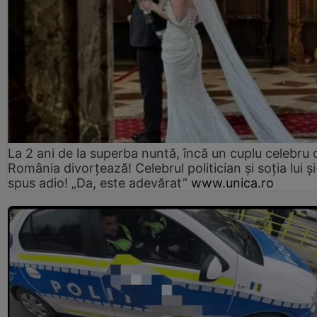
La 2 ani de la superba nuntă, încă un cuplu celebru 
România divorțează! Celebrul politician și soția lui ș
spus adio! „Da, este adevărat”
www.unica.ro