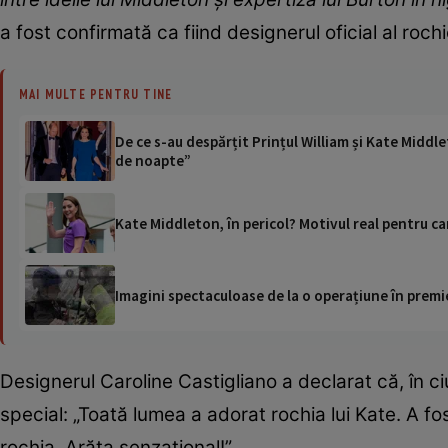
a fost confirmată ca fiind designerul oficial al roch
MAI MULTE PENTRU TINE
De ce s-au despărțit Prințul William și Kate Middl
de noapte”
Kate Middleton, în pericol? Motivul real pentru car
Imagini spectaculoase de la o operațiune în premie
Designerul Caroline Castigliano a declarat că, în ci
special: „Toată lumea a adorat rochia lui Kate. A 
rochia. Arăta senzațional!”