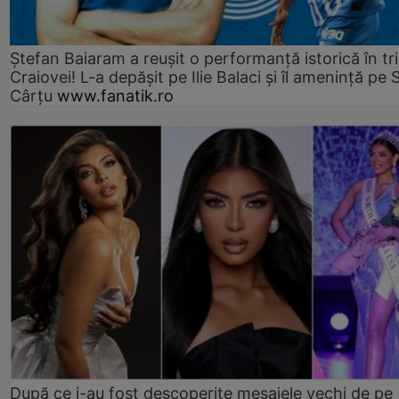
Ștefan Baiaram a reușit o performanță istorică în tr
Craiovei! L-a depășit pe Ilie Balaci și îl amenință pe 
Cârțu
www.fanatik.ro
După ce i-au fost descoperite mesajele vechi de pe