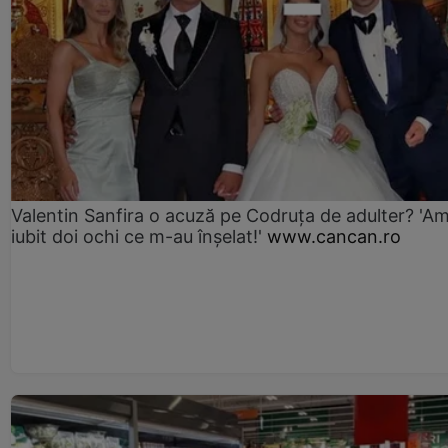
Valentin Sanfira o acuză pe Codruța de adulter? 'A
iubit doi ochi ce m-au înșelat!'
www.cancan.ro