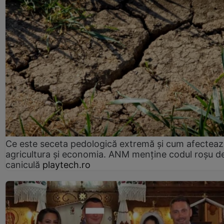
Ce este seceta pedologică extremă și cum afectea
agricultura și economia. ANM menține codul roșu d
caniculă
playtech.ro