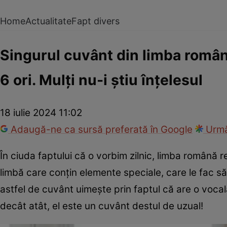
Home
Actualitate
Fapt divers
Singurul cuvânt din limba român
6 ori. Mulți nu-i știu înțelesul
18 iulie 2024 11:02
Adaugă-ne ca sursă preferată în Google
Urmă
În ciuda faptului că o vorbim zilnic, limba română 
limbă care conțin elemente speciale, care le fac să
astfel de cuvânt uimește prin faptul că are o voca
decât atât, el este un cuvânt destul de uzual!