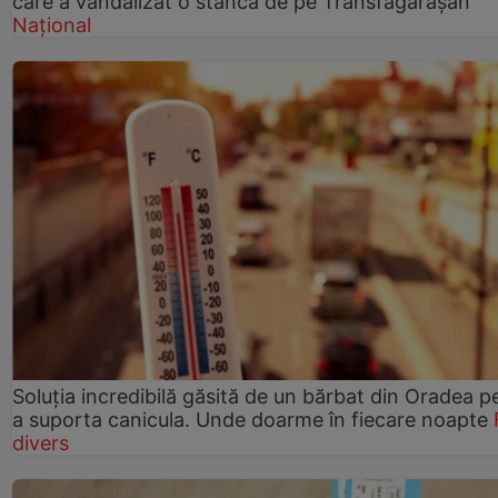
care a vandalizat o stâncă de pe Transfăgărășan
Național
Soluția incredibilă găsită de un bărbat din Oradea p
a suporta canicula. Unde doarme în fiecare noapte
divers