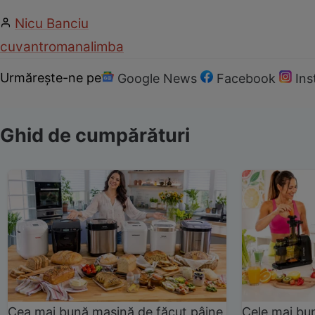
Nicu Banciu
cuvant
romana
limba
Urmărește-ne pe
Google News
Facebook
In
Ghid de cumpărături
Cea mai bună mașină de făcut pâine
Cele mai bu