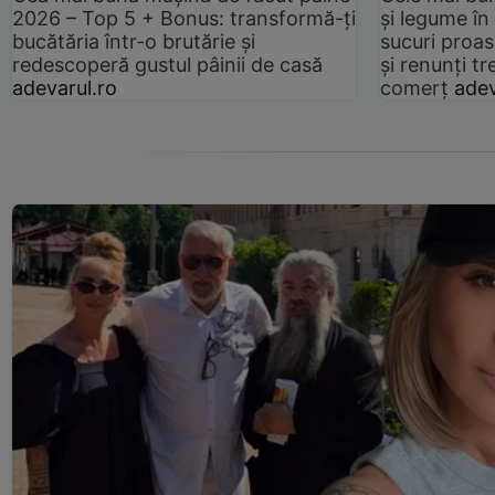
2026 – Top 5 + Bonus: transformă-ți
și legume în
bucătăria într-o brutărie și
sucuri proas
redescoperă gustul pâinii de casă
și renunți tr
adevarul.ro
comerț
adev