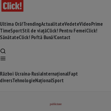
Ultima Oră!
Trending
Actualitate
Vedete
Video
Prime
Time
Sport
Stil de viață
Click! Pentru Femei
Click!
Sănătate
Click! Poftă Bună!
Contact
Război Ucraina-Rusia
Internațional
Fapt
divers
Tehnologie
Național
Sport