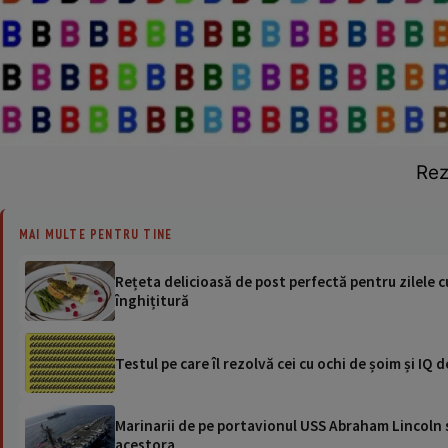
Rez
MAI MULTE PENTRU TINE
Rețeta delicioasă de post perfectă pentru zilele cu dezlegare la pește. E simplă, gust
înghițitură
Testul pe care îl rezolvă cei cu ochi de șoim și IQ 
Marinarii de pe portavionul USS Abraham Lincoln su
acestora