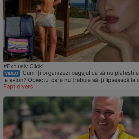
#Exclusiv Click!
Cum îți organizezi bagajul ca să nu plătești e
VIDEO
la avion? Obiectul care nu trebuie să-ți lipsească la
Fapt divers