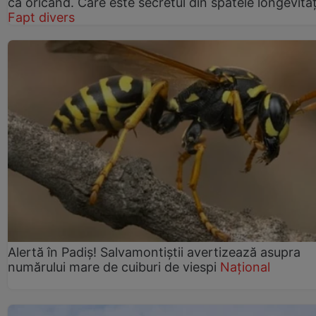
ca oricând. Care este secretul din spatele longevități
Fapt divers
Alertă în Padiș! Salvamontiștii avertizează asupra
numărului mare de cuiburi de viespi
Național