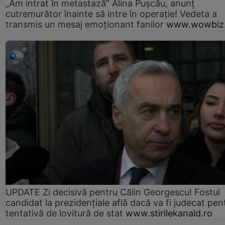
„Am intrat în metastază” Alina Pușcău, anunț
cutremurător înainte să intre în operație! Vedeta a
transmis un mesaj emoționant fanilor
www.wowbiz.
UPDATE Zi decisivă pentru Călin Georgescu! Fostul
candidat la prezidențiale află dacă va fi judecat pen
tentativă de lovitură de stat
www.stirilekanald.ro