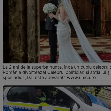
La 2 ani de la superba nuntă, încă un cuplu celebru 
România divorțează! Celebrul politician și soția lui ș
spus adio! „Da, este adevărat”
www.unica.ro