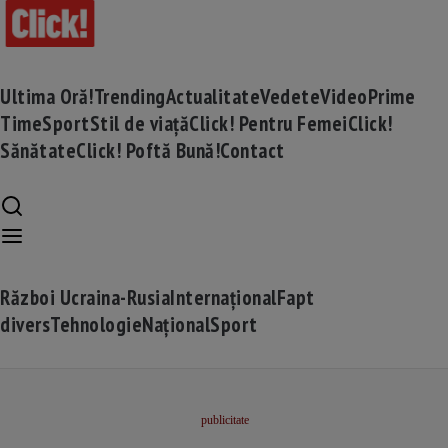
Ultima Oră!
Trending
Actualitate
Vedete
Video
Prime
Time
Sport
Stil de viață
Click! Pentru Femei
Click!
Sănătate
Click! Poftă Bună!
Contact
Război Ucraina-Rusia
Internațional
Fapt
divers
Tehnologie
Național
Sport