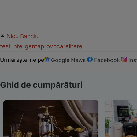
Nicu Banciu
test inteligenta
provocare
litere
Urmărește-ne pe
Google News
Facebook
In
Ghid de cumpărături