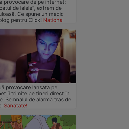
a provocare de pe internet:
atul de lalele", extrem de
uloasă. Ce spune un medic
olog pentru Click!
Național
ă provocare lansată pe
et îi trimite pe tineri direct în
le. Semnalul de alarmă tras de
ci
Sănătate!