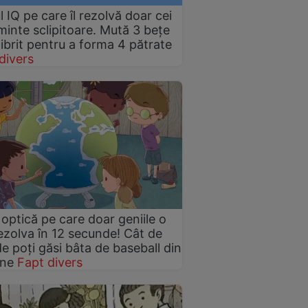
l IQ pe care îl rezolvă doar cei
minte sclipitoare. Mută 3 bețe
ibrit pentru a forma 4 pătrate
divers
a optică pe care doar geniile o
ezolva în 12 secunde! Cât de
e poți găsi bâta de baseball din
ine
Fapt divers