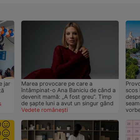
 jar
Marea provocare pe care a
Provo
întâmpinat-o Ana Baniciu de când a
scos 
tă
devenit mamă: „A fost greu”. Timp
despr
de șapte luni a avut un singur gând
seama
s
Vedete românești
vorb