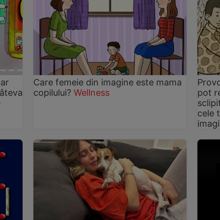
oar
Care femeie din imagine este mama
Provo
câteva
copilului?
Wellness
pot r
e
sclip
cele 
imag