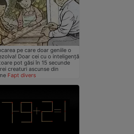
carea pe care doar geniile o
ezolva! Doar cei cu o inteligență
itoare pot găsi în 15 secunde
trei creaturi ascunse din
ine
Fapt divers