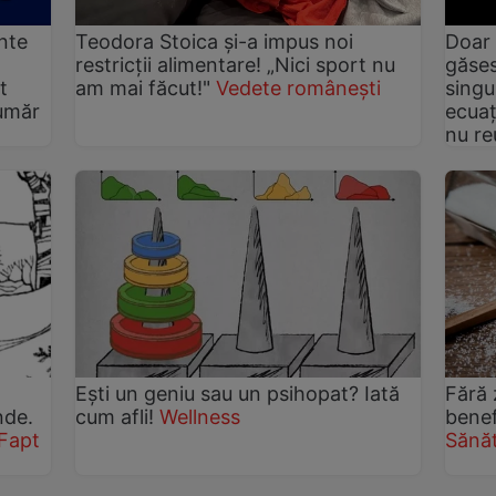
inte
Teodora Stoica și-a impus noi
Doar 
restricții alimentare! „Nici sport nu
găses
t
am mai făcut!"
Vedete românești
singu
număr
ecuaț
nu re
Eşti un geniu sau un psihopat? Iată
Fără 
nde.
cum afli!
Wellness
benef
Fapt
Sănăt