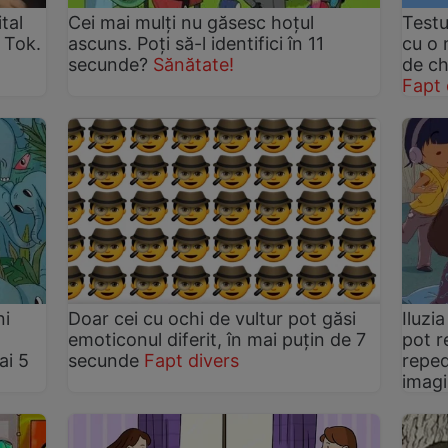
tal
Cei mai mulți nu găsesc hoțul
Testu
 Tok.
ascuns. Poți să-l identifici în 11
cu o 
secunde?
Sănătate!
de ch
Fapt 
ni
Doar cei cu ochi de vultur pot găsi
Iluzi
emoticonul diferit, în mai puțin de 7
pot r
ai 5
secunde
Fapt divers
reped
imag