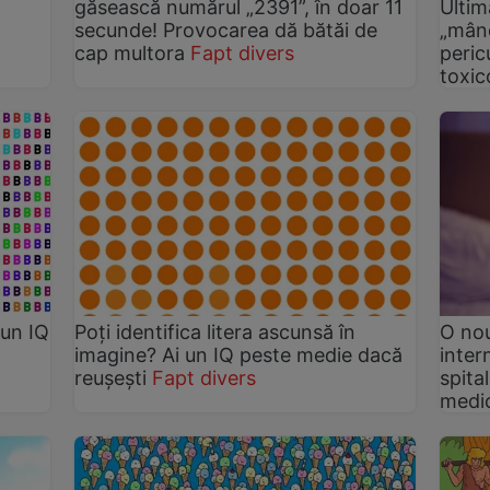
găsească numărul „2391”, în doar 11
Ultim
secunde! Provocarea dă bătăi de
„mânc
cap multora
Fapt divers
peric
toxic
 un IQ
Poți identifica litera ascunsă în
O nou
imagine? Ai un IQ peste medie dacă
intern
reușești
Fapt divers
spita
medi