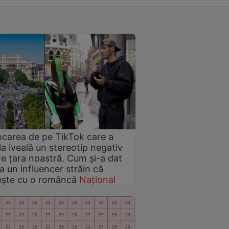
carea de pe TikTok care a
la iveală un stereotip negativ
e țara noastră. Cum și-a dat
 un influencer străin că
ește cu o româncă
Național