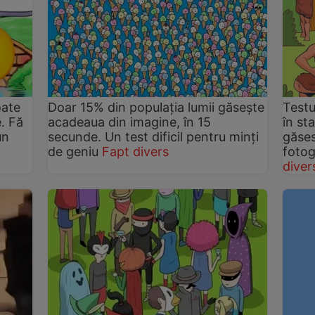
oate
Doar 15% din populația lumii găsește
Testu
. Fă
acadeaua din imagine, în 15
în st
un
secunde. Un test dificil pentru minți
găses
de geniu
Fapt divers
fotog
diver