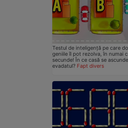
Testul de inteligență pe care d
geniile îl pot rezolva, în numai 
secunde! În ce casă se ascund
evadatul?
Fapt divers